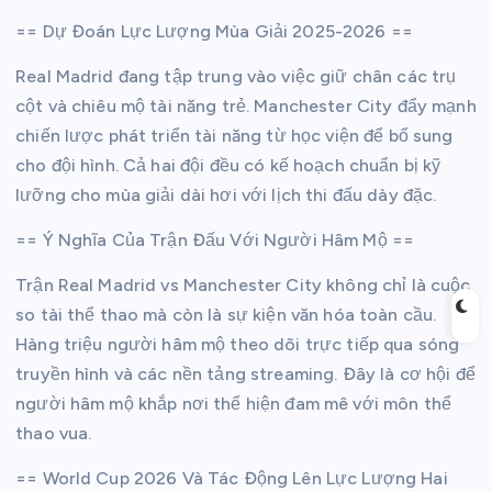
== Dự Đoán Lực Lượng Mùa Giải 2025-2026 ==
Real Madrid đang tập trung vào việc giữ chân các trụ
cột và chiêu mộ tài năng trẻ. Manchester City đẩy mạnh
chiến lược phát triển tài năng từ học viện để bổ sung
cho đội hình. Cả hai đội đều có kế hoạch chuẩn bị kỹ
lưỡng cho mùa giải dài hơi với lịch thi đấu dày đặc.
== Ý Nghĩa Của Trận Đấu Với Người Hâm Mộ ==
Trận Real Madrid vs Manchester City không chỉ là cuộc
so tài thể thao mà còn là sự kiện văn hóa toàn cầu.
Hàng triệu người hâm mộ theo dõi trực tiếp qua sóng
truyền hình và các nền tảng streaming. Đây là cơ hội để
người hâm mộ khắp nơi thể hiện đam mê với môn thể
thao vua.
== World Cup 2026 Và Tác Động Lên Lực Lượng Hai