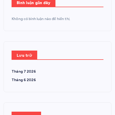
Bình luận gần đây
Không có bình luận nào để hiển thị.
Lưu trữ
Tháng 7 2026
Tháng 6 2026