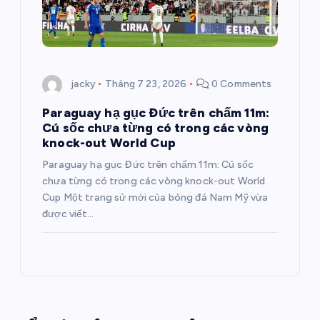
jacky
Tháng 7 23, 2026
0 Comments
Paraguay hạ gục Đức trên chấm 11m:
Cú sốc chưa từng có trong các vòng
knock-out World Cup
Paraguay hạ gục Đức trên chấm 11m: Cú sốc
chưa từng có trong các vòng knock-out World
Cup Một trang sử mới của bóng đá Nam Mỹ vừa
được viết…