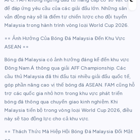
để đáp ứng yêu cầu của các giải đấu lớn. Những sân
vận động này sẽ là điểm tự chiến lược cho đội tuyển
Malaysia trong hành trình vòng loại World Cup 2026.
== Ảnh Hưởng Của Bóng Đá Malaysia Đến Khu Vực
ASEAN ==
Bóng đá Malaysia có ảnh hưởng đáng kể đến khu vực
Đông Nam Á thông qua giải AFF Championship. Các
cầu thủ Malaysia đã thi đấu tại nhiều giải đấu quốc tế,
góp phần nâng cao vị thế bóng đá ASEAN. FAM cũng hỗ
trợ các quốc gia nhỏ hơn trong khu vực phát triển
bóng đá thông qua chuyển giao kinh nghiệm. Khi
Malaysia tiến bộ trong vòng loại World Cup 2026, điều
này sẽ tạo động lực cho cả khu vực.
== Thách Thức Mà Hiệp Hội Bóng Đá Malaysia Đối Mặt
==