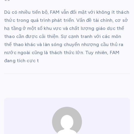
Dù có nhiều tiến bộ, FAM vẫn đối mặt với không ít thách
thức trong quá trình phát triển. Vấn đề tài chính, cơ sở
hạ tầng ở một số khu vực và chất lượng giáo dục thể
thao cần được cải thiện. Sự cạnh tranh với các môn
thể thao khác và làn sóng chuyển nhượng cầu thủ ra
nước ngoài cũng là thách thức lớn. Tuy nhiên, FAM
đang tích cực t