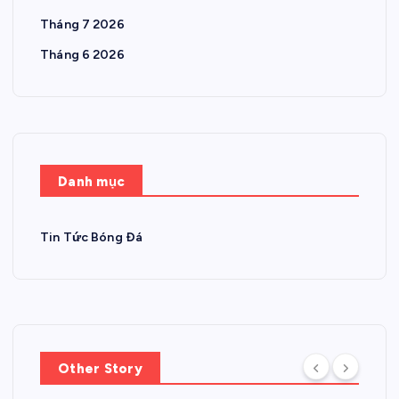
Tháng 7 2026
Tháng 6 2026
Danh mục
Tin Tức Bóng Đá
Other Story