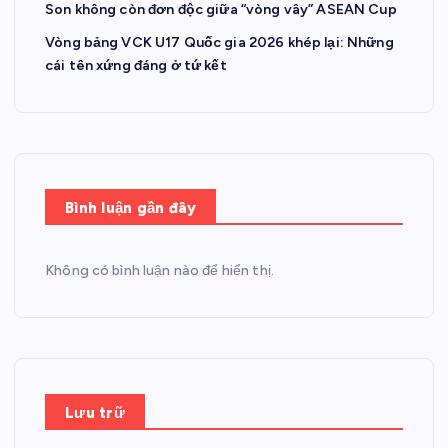
Son không còn đơn độc giữa “vòng vây” ASEAN Cup
Vòng bảng VCK U17 Quốc gia 2026 khép lại: Những
cái tên xứng đáng ở tứ kết
Bình luận gần đây
Không có bình luận nào để hiển thị.
Lưu trữ