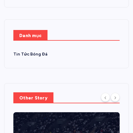
Danh mục
Tin Tức Bóng Đá
Other Story