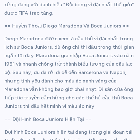
xứng đáng với danh hiệu “Đội bóng vĩ đại nhất thế giới”
được FIFA trao tặng.
== Huyền Thoại Diego Maradona Và Boca Juniors ==
Diego Maradona được xem là cầu thủ vĩ đại nhất trong
lịch sử Boca Juniors, dù ông chỉ thi đấu trong thời gian
ngắn tại đây. Maradona gia nhập Boca Juniors vào năm
1981 và nhanh chóng trở thành biểu tượng của câu lạc
bộ. Sau này, dù đã rời đi để đến Barcelona và Napoli,
nhưng tình yêu dành cho màu áo xanh vàng của
Maradona vẫn không bao giờ phai nhạt. Di sản của ông
tiếp tục truyền cảm hứng cho các thế hệ cầu thủ Boca
Juniors thi đấu hết mình vì màu áo này.
== Đội Hình Boca Juniors Hiện Tại ==
Đội hình Boca Juniors hiện tại đang trong giai đoạn tái