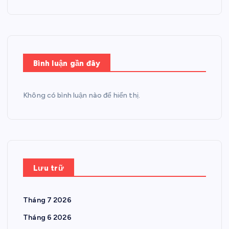
Bình luận gần đây
Không có bình luận nào để hiển thị.
Lưu trữ
Tháng 7 2026
Tháng 6 2026