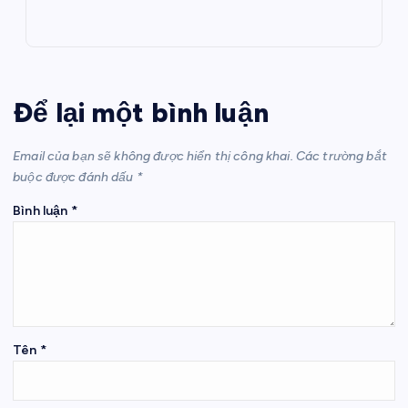
Để lại một bình luận
Email của bạn sẽ không được hiển thị công khai.
Các trường bắt
buộc được đánh dấu
*
Bình luận
*
Tên
*