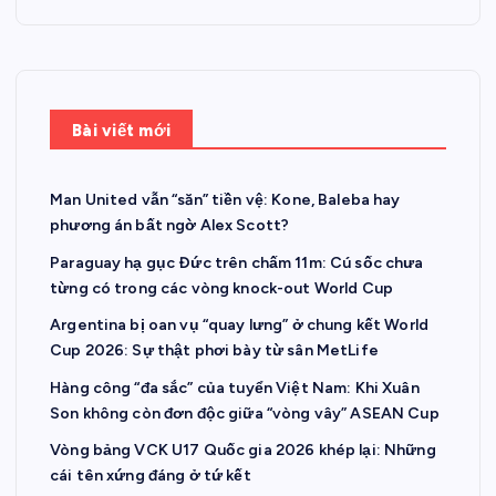
Bài viết mới
Man United vẫn “săn” tiền vệ: Kone, Baleba hay
phương án bất ngờ Alex Scott?
Paraguay hạ gục Đức trên chấm 11m: Cú sốc chưa
từng có trong các vòng knock-out World Cup
Argentina bị oan vụ “quay lưng” ở chung kết World
Cup 2026: Sự thật phơi bày từ sân MetLife
Hàng công “đa sắc” của tuyển Việt Nam: Khi Xuân
Son không còn đơn độc giữa “vòng vây” ASEAN Cup
Vòng bảng VCK U17 Quốc gia 2026 khép lại: Những
cái tên xứng đáng ở tứ kết