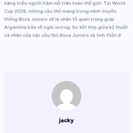
hàng triệu người hâm mộ trên toàn thế giới. Tại World
Cup 2026, những cầu thủ mang trong mình truyền
thống Boca Juniors sẽ là nhân tố quan trọng giúp
Argentina bảo vệ ngôi vương. Sự kết hợp giữa kỹ thuật
cá nhân của các cầu thủ Boca Juniors và tinh thần đ
jacky