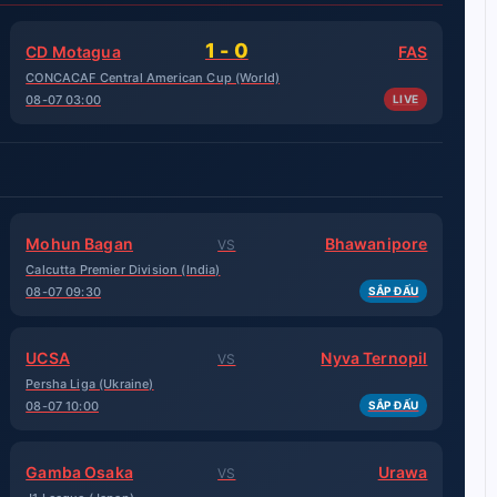
1 - 0
CD Motagua
FAS
CONCACAF Central American Cup (World)
08-07 03:00
LIVE
Mohun Bagan
Bhawanipore
VS
Calcutta Premier Division (India)
08-07 09:30
SẮP ĐẤU
UCSA
Nyva Ternopil
VS
Persha Liga (Ukraine)
08-07 10:00
SẮP ĐẤU
Gamba Osaka
Urawa
VS