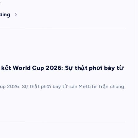
…
ding
 kết World Cup 2026: Sự thật phơi bày từ
Cup 2026: Sự thật phơi bày từ sân MetLife Trận chung