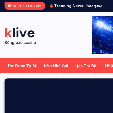
S
Trending News:
P
a
r
a
g
u
a
y
h
ạ
g
ụ
T6. TH8 7TH, 2026
k
i
p
klive
t
o
Sòng bạc casino
c
o
n
t
Dự Đoán Tỷ Số
Kèo Nhà Cái
Lịch Thi Đấu
Nhậ
e
n
t