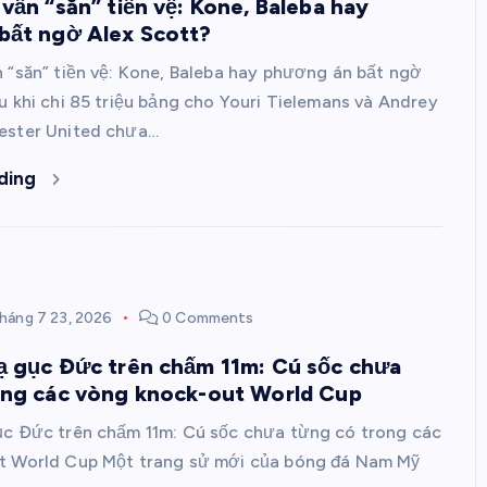
vẫn “săn” tiền vệ: Kone, Baleba hay
bất ngờ Alex Scott?
 “săn” tiền vệ: Kone, Baleba hay phương án bất ngờ
u khi chi 85 triệu bảng cho Youri Tielemans và Andrey
ester United chưa…
ding
háng 7 23, 2026
0 Comments
ạ gục Đức trên chấm 11m: Cú sốc chưa
ong các vòng knock-out World Cup
c Đức trên chấm 11m: Cú sốc chưa từng có trong các
t World Cup Một trang sử mới của bóng đá Nam Mỹ