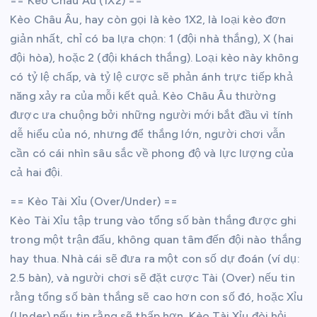
== Kèo Châu Âu (1X2) ==
Kèo Châu Âu, hay còn gọi là kèo 1X2, là loại kèo đơn
giản nhất, chỉ có ba lựa chọn: 1 (đội nhà thắng), X (hai
đội hòa), hoặc 2 (đội khách thắng). Loại kèo này không
có tỷ lệ chấp, và tỷ lệ cược sẽ phản ánh trực tiếp khả
năng xảy ra của mỗi kết quả. Kèo Châu Âu thường
được ưa chuộng bởi những người mới bắt đầu vì tính
dễ hiểu của nó, nhưng để thắng lớn, người chơi vẫn
cần có cái nhìn sâu sắc về phong độ và lực lượng của
cả hai đội.
== Kèo Tài Xỉu (Over/Under) ==
Kèo Tài Xỉu tập trung vào tổng số bàn thắng được ghi
trong một trận đấu, không quan tâm đến đội nào thắng
hay thua. Nhà cái sẽ đưa ra một con số dự đoán (ví dụ:
2.5 bàn), và người chơi sẽ đặt cược Tài (Over) nếu tin
rằng tổng số bàn thắng sẽ cao hơn con số đó, hoặc Xỉu
(Under) nếu tin rằng sẽ thấp hơn. Kèo Tài Xỉu đòi hỏi