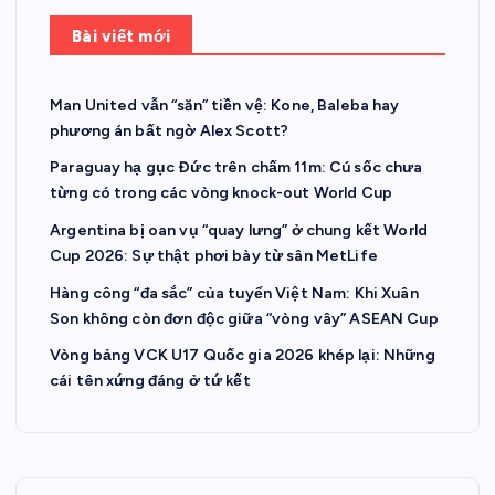
Bài viết mới
Man United vẫn “săn” tiền vệ: Kone, Baleba hay
phương án bất ngờ Alex Scott?
Paraguay hạ gục Đức trên chấm 11m: Cú sốc chưa
từng có trong các vòng knock-out World Cup
Argentina bị oan vụ “quay lưng” ở chung kết World
Cup 2026: Sự thật phơi bày từ sân MetLife
Hàng công “đa sắc” của tuyển Việt Nam: Khi Xuân
Son không còn đơn độc giữa “vòng vây” ASEAN Cup
Vòng bảng VCK U17 Quốc gia 2026 khép lại: Những
cái tên xứng đáng ở tứ kết