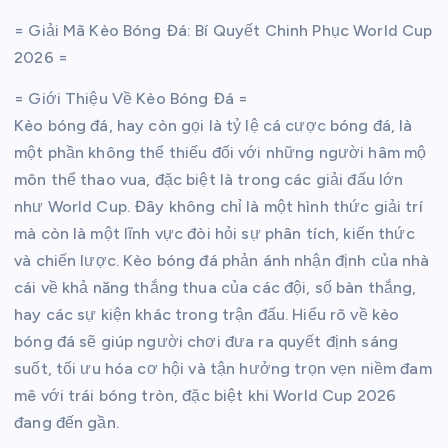
= Giải Mã Kèo Bóng Đá: Bí Quyết Chinh Phục World Cup
2026 =
= Giới Thiệu Về Kèo Bóng Đá =
Kèo bóng đá, hay còn gọi là tỷ lệ cá cược bóng đá, là
một phần không thể thiếu đối với những người hâm mộ
môn thể thao vua, đặc biệt là trong các giải đấu lớn
như World Cup. Đây không chỉ là một hình thức giải trí
mà còn là một lĩnh vực đòi hỏi sự phân tích, kiến thức
và chiến lược. Kèo bóng đá phản ánh nhận định của nhà
cái về khả năng thắng thua của các đội, số bàn thắng,
hay các sự kiện khác trong trận đấu. Hiểu rõ về kèo
bóng đá sẽ giúp người chơi đưa ra quyết định sáng
suốt, tối ưu hóa cơ hội và tận hưởng trọn vẹn niềm đam
mê với trái bóng tròn, đặc biệt khi World Cup 2026
đang đến gần.