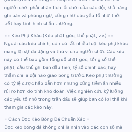
người chơi phải phân tích lối chơi của các đội, khả năng
ghi bàn và phòng ngự, cũng như các yếu tố như thời
tiết hay tình hình chấn thương.
== Kèo Phụ Khác (Kèo phạt góc, thẻ phạt, v.v.) ==
Ngoài các kèo chính, còn có rất nhiều loại kèo phụ khác
mang lại sự đa dạng và thú vị cho người chơi. Các kèo
này có thể bao gồm tổng số phạt góc, tổng số thẻ
phạt, cầu thủ ghi bàn đầu tiên, tỷ số chính xác, hay
thậm chí là đội nào giao bóng trước. Kèo phụ thường
có tỷ lệ cược hấp dẫn hơn nhưng cũng tiềm ẩn nhiều
rủi ro hơn do tính khó đoán. Việc nghiên cứu kỹ lưỡng
các yếu tố nhỏ trong trận đấu sẽ giúp bạn có lợi thế khi
tham gia các kèo này.
= Cách Đọc Kèo Bóng Đá Chuẩn Xác =
Đọc kèo bóng đá không chỉ là nhìn vào các con số mà