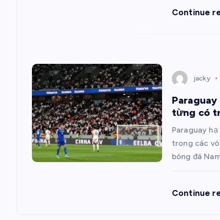
Continue r
b
à
i
jacky
Paraguay 
v
từng có t
i
Paraguay hạ
trong các v
ế
bóng đá Nam
t
Continue r