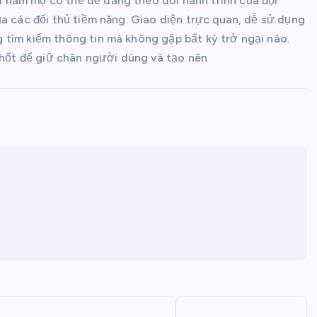
 hâm mộ có thể dễ dàng theo dõi hành trình của đội
ủa các đối thủ tiềm năng. Giao diện trực quan, dễ sử dụng
 tìm kiếm thông tin mà không gặp bất kỳ trở ngại nào.
 chốt để giữ chân người dùng và tạo nên