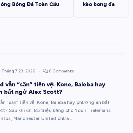
 Sóng Bóng Đá Toàn Cầu
kèo bong đa
Tháng 7 23, 2026
0 Comments
d vẫn “săn” tiền vệ: Kone, Baleba hay
 bất ngờ Alex Scott?
ẫn “săn” tiền vệ: Kone, Baleba hay phương án bất
tt? Sau khi chi 85 triệu bảng cho Youri Tielemans
antos, Manchester United chưa…