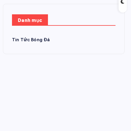
Danh mục
Tin Tức Bóng Đá