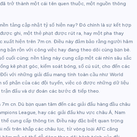
n đã trở thành một cái tên quen thuộc, một nguồn thông
nền tảng cập nhật tỷ số hiện nay? Đó chính là sự kết hợp
 được ghi, một thẻ phạt được rút ra, hay một pha thay
ức xuất hiện trên 7m cn. Điều này đảm bảo rằng người hâm
ang bận rộn với công việc hay đang theo dõi cùng bạn bè.
 số cuối cùng; nền tảng này cung cấp một cái nhìn sâu sắc
hống kê phạt góc, kiểm soát bóng, số cú sút, cho đến các
. Đối với những giải đấu mang tính toàn cầu như World
n số phận của các đội tuyển, việc có được những dữ liệu
n trận đấu và dự đoán các bước đi tiếp theo.
a 7m cn. Dù bạn quan tâm đến các giải đấu hàng đầu châu
hampions League, hay các giải đấu khu vực châu Á, Nam
ó thể cung cấp thông tin. Điều này đặc biệt quan trọng
i nổi trên khắp các châu lục, từ vòng loại AFC căng