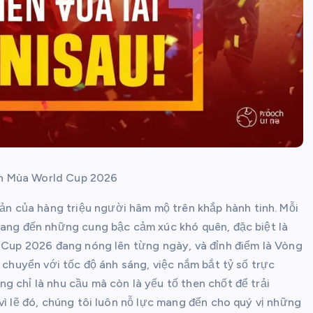
ện Mùa World Cup 2026
 của hàng triệu người hâm mộ trên khắp hành tinh. Mỗi
mang đến những cung bậc cảm xúc khó quên, đặc biệt là
d Cup 2026 đang nóng lên từng ngày, và đỉnh điểm là Vòng
i chuyển với tốc độ ánh sáng, việc nắm bắt tỷ số trực
g chỉ là nhu cầu mà còn là yếu tố then chốt để trải
vì lẽ đó, chúng tôi luôn nỗ lực mang đến cho quý vị những