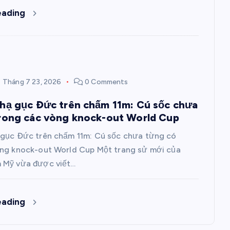
eading
Tháng 7 23, 2026
0 Comments
hạ gục Đức trên chấm 11m: Cú sốc chưa
rong các vòng knock-out World Cup
 gục Đức trên chấm 11m: Cú sốc chưa từng có
òng knock-out World Cup Một trang sử mới của
 Mỹ vừa được viết…
eading