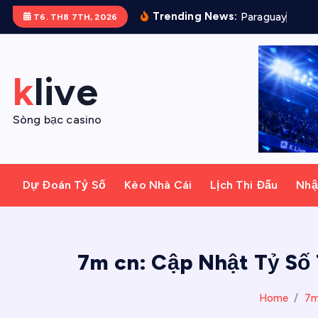
S
Trending News:
P
a
r
a
g
u
a
y
h
ạ
g
ụ
T6. TH8 7TH, 2026
k
i
p
klive
t
o
Sòng bạc casino
c
o
n
t
Dự Đoán Tỷ Số
Kèo Nhà Cái
Lịch Thi Đấu
Nhậ
e
n
t
7m cn: Cập Nhật Tỷ Số
Home
7m