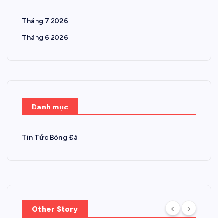
Tháng 7 2026
Tháng 6 2026
Danh mục
Tin Tức Bóng Đá
Other Story