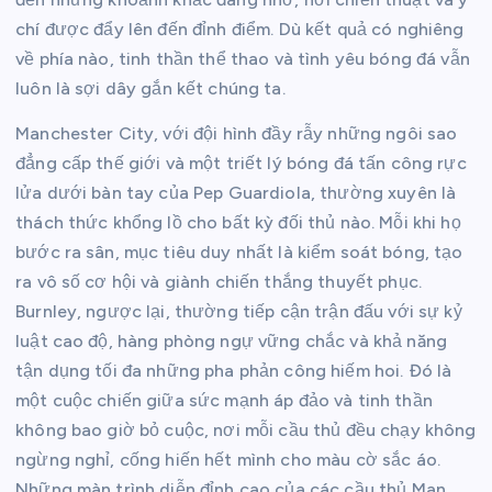
chí được đẩy lên đến đỉnh điểm. Dù kết quả có nghiêng
về phía nào, tinh thần thể thao và tình yêu bóng đá vẫn
luôn là sợi dây gắn kết chúng ta.
Manchester City, với đội hình đầy rẫy những ngôi sao
đẳng cấp thế giới và một triết lý bóng đá tấn công rực
lửa dưới bàn tay của Pep Guardiola, thường xuyên là
thách thức khổng lồ cho bất kỳ đối thủ nào. Mỗi khi họ
bước ra sân, mục tiêu duy nhất là kiểm soát bóng, tạo
ra vô số cơ hội và giành chiến thắng thuyết phục.
Burnley, ngược lại, thường tiếp cận trận đấu với sự kỷ
luật cao độ, hàng phòng ngự vững chắc và khả năng
tận dụng tối đa những pha phản công hiếm hoi. Đó là
một cuộc chiến giữa sức mạnh áp đảo và tinh thần
không bao giờ bỏ cuộc, nơi mỗi cầu thủ đều chạy không
ngừng nghỉ, cống hiến hết mình cho màu cờ sắc áo.
Những màn trình diễn đỉnh cao của các cầu thủ Man