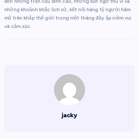
đến những trận cầu đỉnh cao, những bất ngờ thú vị và
những khoảnh khắc lịch sử, kết nối hàng tỷ người hâm
mộ trên khắp thế giới trong một tháng đầy ắp niềm vui
và cảm xúc.
jacky