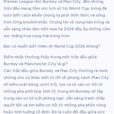
Premier League như Burnley và Man City, đến những
trận đấu mang tầm vóc lịch sử tại World Cup, bóng đá
luôn biết cách khiến chúng ta phải thổn thức và sống
trọn từng khoảnh khắc. Chúng tôi vô cùng hào hứng và
sẵn sàng chào đón một mùa hè 2026 đầy ắp những cảm
xúc thăng hoa cùng trái bóng tròn.
Bạn có muốn biết thêm về World Cup 2026 không?
Điểm nhấn thường thấy trong một trận đấu giữa
Burnley và Manchester City là gì?
Các trận đấu giữa Burnley và Man City thường là minh
chứng cho sự khác biệt rõ rệt về phong cách. Man City
sẽ kiểm soát bóng vượt trội, tạo ra vô vàn cơ hội từ
những pha phối hợp tinh tế, trong khi Burnley sẽ tập
trung vào sự kỷ luật phòng ngự, sẵn sàng tranh chấp
quyết liệt và tìm kiếm cơ hội từ những pha phản công
hoặc tình huống cố định. Đó là cuộc đối đầu giữa sức