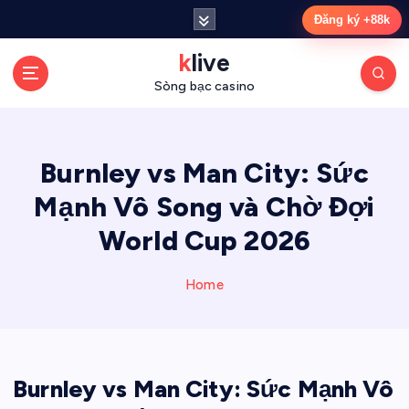
S
Đăng ký +88k
k
i
klive
p
Sòng bạc casino
t
o
c
o
Burnley vs Man City: Sức
n
Mạnh Vô Song và Chờ Đợi
t
e
World Cup 2026
n
t
Home
Burnley vs Man City: Sức Mạnh Vô