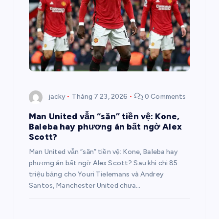
b
à
i
v
jacky
Tháng 7 23, 2026
0 Comments
i
Man United vẫn “săn” tiền vệ: Kone,
Baleba hay phương án bất ngờ Alex
ế
Scott?
Man United vẫn “săn” tiền vệ: Kone, Baleba hay
t
phương án bất ngờ Alex Scott? Sau khi chi 85
triệu bảng cho Youri Tielemans và Andrey
Santos, Manchester United chưa…