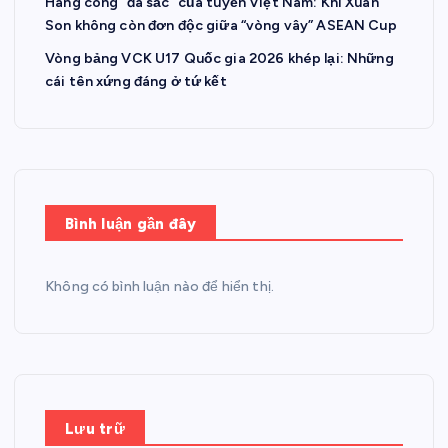
Hàng công “đa sắc” của tuyển Việt Nam: Khi Xuân
Son không còn đơn độc giữa “vòng vây” ASEAN Cup
Vòng bảng VCK U17 Quốc gia 2026 khép lại: Những
cái tên xứng đáng ở tứ kết
Bình luận gần đây
Không có bình luận nào để hiển thị.
Lưu trữ