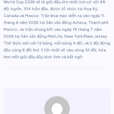
World Cup 2026 sẽ là giải đấu lớn nhất lịch sử với 48
đội tuyển, 104 trận đấu, được tổ chức tại Hoa Kỳ,
Canada và Mexico. Trận khai mạc diễn ra vào ngày 11
tháng 6 năm 2026 tại Sân vận động Azteca, Thành phố
Mexico, và trận chung kết vào ngày 19 tháng 7 năm
2026 tại Sân vận động MetLife, New York/New Jersey.
Thể thức mới với 12 bảng, mỗi bảng 4 đội, và 2 đội đứng
đầu cùng 8 đội thứ 3 tốt nhất sẽ vào vòng 32 đội, hứa
hẹn một giải đấu đầy kịch tính và bất ngờ.