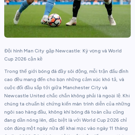
Đội hình Man City gặp Newcastle: Kỳ vọng và World
Cup 2026 cận kề
Trong thế giới bóng đá đầy sôi động, mỗi trận đấu đỉnh
cao đều mang đến cho bạn những cảm xúc khó tả, và
cuộc đối đầu sắp tới giữa Manchester City và
Newcastle United chắc chắn không phải là ngoại lệ. Khi
chúng ta chuẩn bị chứng kiến màn trình diễn của những
ngôi sao hàng đầu, không khí bóng đá toàn cầu cũng
đang dần nóng lên, đặc biệt là với World Cup 2026 chỉ
còn đúng một ngày nữa để khai mạc vào ngày 11 tháng