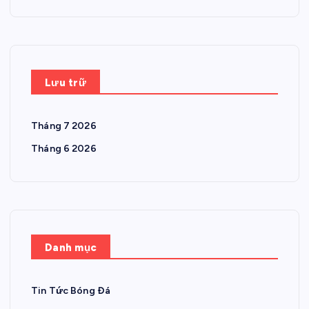
Lưu trữ
Tháng 7 2026
Tháng 6 2026
Danh mục
Tin Tức Bóng Đá