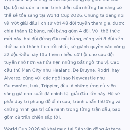
lạc bộ mà còn là màn trình diễn của những tài năng có
thể sẽ tỏa sáng tại World Cup 2026. Chúng ta đang nói
về một giải đấu lịch sử với 48 đội tuyển tham gia, được
chia thành 12 bảng, mỗi bảng gồm 4 đội. Với thể thức
mới này, hai đội đứng đầu mỗi bảng, cùng với 8 đội xếp
thứ ba có thành tích tốt nhất, sẽ giành quyền vào vòng
32 đội. Điều này tạo thêm nhiều cơ hội cho các đội
tuyển nhỏ hơn và hứa hẹn những bất ngờ thú vị. Các
cầu thủ Man City như Haaland, De Bruyne, Rodri, hay
Alvarez, cùng với các ngôi sao Newcastle như
Guimarães, Isak, Trippier, đều là những ứng cử viên
sáng giá cho suất đá chính tại giải đấu lớn này. Họ sẽ
phải duy trì phong độ đỉnh cao, tránh chấn thương và
chứng minh giá trị của mình trong từng trận đấu, bao
gồm cả trận chiến sắp tới.
World Cup 2026 sẽ khai mạc tại Sân vận động Azteca