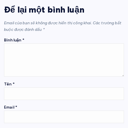
Để lại một bình luận
Email của bạn sẽ không được hiển thị công khai.
Các trường bắt
buộc được đánh dấu
*
Bình luận
*
Tên
*
Email
*