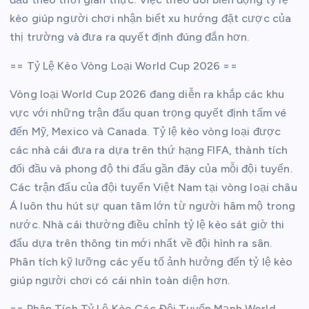
kèo giúp người chơi nhận biết xu hướng đặt cược của
thị trường và đưa ra quyết định đúng đắn hơn.
== Tỷ Lệ Kèo Vòng Loại World Cup 2026 ==
Vòng loại World Cup 2026 đang diễn ra khắp các khu
vực với những trận đấu quan trọng quyết định tấm vé
đến Mỹ, Mexico và Canada. Tỷ lệ kèo vòng loại được
các nhà cái đưa ra dựa trên thứ hạng FIFA, thành tích
đối đầu và phong độ thi đấu gần đây của mỗi đội tuyển.
Các trận đấu của đội tuyển Việt Nam tại vòng loại châu
Á luôn thu hút sự quan tâm lớn từ người hâm mộ trong
nước. Nhà cái thường điều chỉnh tỷ lệ kèo sát giờ thi
đấu dựa trên thông tin mới nhất về đội hình ra sân.
Phân tích kỹ lưỡng các yếu tố ảnh hưởng đến tỷ lệ kèo
giúp người chơi có cái nhìn toàn diện hơn.
== Phân Tích Tỷ Lệ Kèo Các Đội Tuyển Mạnh World