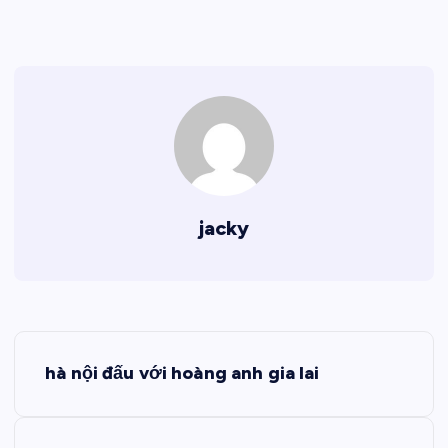
jacky
Đ
hà nội đấu với hoàng anh gia lai
i