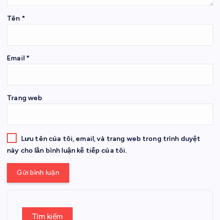
Tên
*
Email
*
Trang web
Lưu tên của tôi, email, và trang web trong trình duyệt
này cho lần bình luận kế tiếp của tôi.
Tìm kiếm