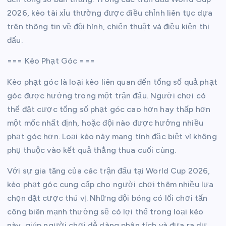
2026, kèo tài xỉu thường được điều chỉnh liên tục dựa
trên thông tin về đội hình, chiến thuật và điều kiện thi
đấu.
=== Kèo Phạt Góc ===
Kèo phạt góc là loại kèo liên quan đến tổng số quả phạt
góc được hưởng trong một trận đấu. Người chơi có
thể đặt cược tổng số phạt góc cao hơn hay thấp hơn
một mốc nhất định, hoặc đội nào được hưởng nhiều
phạt góc hơn. Loại kèo này mang tính đặc biệt vì không
phụ thuộc vào kết quả thắng thua cuối cùng.
Với sự gia tăng của các trận đấu tại World Cup 2026,
kèo phạt góc cung cấp cho người chơi thêm nhiều lựa
chọn đặt cược thú vị. Những đội bóng có lối chơi tấn
công biên mạnh thường sẽ có lợi thế trong loại kèo
này, giúp người chơi dễ dàng phân tích và đưa ra dự