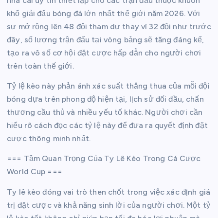
nhà cái uy tín thiết lập cho các trận đấu thuộc khuôn
khổ giải đấu bóng đá lớn nhất thế giới năm 2026. Với
sự mở rộng lên 48 đội tham dự thay vì 32 đội như trước
đây, số lượng trận đấu tại vòng bảng sẽ tăng đáng kể,
tạo ra vô số cơ hội đặt cược hấp dẫn cho người chơi
trên toàn thế giới.
Tỷ lệ kèo này phản ánh xác suất thắng thua của mỗi đội
bóng dựa trên phong độ hiện tại, lịch sử đối đầu, chấn
thương cầu thủ và nhiều yếu tố khác. Người chơi cần
hiểu rõ cách đọc các tỷ lệ này để đưa ra quyết định đặt
cược thông minh nhất.
=== Tầm Quan Trọng Của Ty Lê Kèo Trong Cá Cược
World Cup ===
Ty lê kèo đóng vai trò then chốt trong việc xác định giá
trị đặt cược và khả năng sinh lời của người chơi. Một tỷ