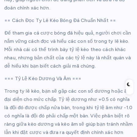
đoán chính xác hơn.
== Cách Đọc Ty Lê Kèo Bóng Đá Chuẩn Nhất ==
Để tham gia cá cược bóng đá hiệu quả, người chơi cần
nắm vững cách đọc và hiểu các con số trong ty lê kèo.
Mỗi nhà cái có thể trình bày tỷ lệ kèo theo cách khác
nhau, nhưng bản chất của các tỷ lệ này là nhất quán và
dễ hiểu khi bạn biết cách giải mã chúng.
=== Tỷ Lệ Kèo Dương Và Âm ===
Trong ty lê kèo, bạn sẽ gặp các con số dương hoặc âm
đại diện cho mức chấp. Tỷ lệ dương như +0.5 có nghĩa
là đội đó được chấp nửa bàn, trong khi tỷ lệ âm như -1.0
có nghĩa là đội đó phải chấp một bàn. Việc phân biệt rõ
ràng giữa kèo dương và kèo âm sẽ giúp bạn tránh nhầm
lẫn khi đặt cược và đưa ra quyết định chính xác hơn