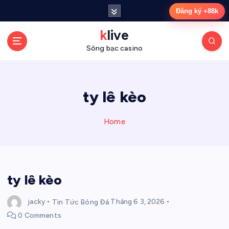
S
Đăng ký +88k
k
i
klive
p
Sòng bạc casino
t
o
c
o
ty lê kèo
n
t
Home
e
n
t
ty lê kèo
jacky
Tin Tức Bóng Đá
Tháng 6 3, 2026
0 Comments