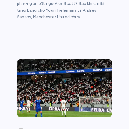
v
phương án bất ngờ Alex Scott? Sau khi chi 85
i
triệu bảng cho Youri Tielemans và Andrey
Santos, Manchester United chưa…
ế
t