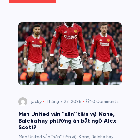
u
h
ư
ớ
n
g
b
jacky
Tháng 7 23, 2026
0 Comments
à
Man United vẫn “săn” tiền vệ: Kone,
Baleba hay phương án bất ngờ Alex
i
Scott?
Man United vẫn “săn” tiền vệ: Kone, Baleba hay