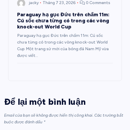
jacky
Tháng 7 23, 2026
0 Comments
Paraguay hạ gục Đức trên chấm 11m:
Cú sốc chưa từng có trong các vòng
knock-out World Cup
Paraguay hạ gục Đức trên chấm 11m: Cú sốc
chưa từng có trong các vòng knock-out World
Cup Một trang sử mới của bóng đá Nam Mỹ vừa
được viết…
Để lại một bình luận
Email của bạn sẽ không được hiển thị công khai.
Các trường bắt
buộc được đánh dấu
*