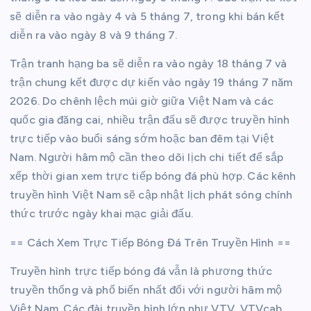
sẽ diễn ra vào ngày 4 và 5 tháng 7, trong khi bán kết
diễn ra vào ngày 8 và 9 tháng 7.
Trận tranh hạng ba sẽ diễn ra vào ngày 18 tháng 7 và
trận chung kết được dự kiến vào ngày 19 tháng 7 năm
2026. Do chênh lệch múi giờ giữa Việt Nam và các
quốc gia đăng cai, nhiều trận đấu sẽ được truyền hình
trực tiếp vào buổi sáng sớm hoặc ban đêm tại Việt
Nam. Người hâm mộ cần theo dõi lịch chi tiết để sắp
xếp thời gian xem trực tiếp bóng đá phù hợp. Các kênh
truyền hình Việt Nam sẽ cập nhật lịch phát sóng chính
thức trước ngày khai mạc giải đấu.
== Cách Xem Trực Tiếp Bóng Đá Trên Truyền Hình ==
Truyền hình trực tiếp bóng đá vẫn là phương thức
truyền thống và phổ biến nhất đối với người hâm mộ
Việt Nam. Các đài truyền hình lớn như VTV, VTVcab,