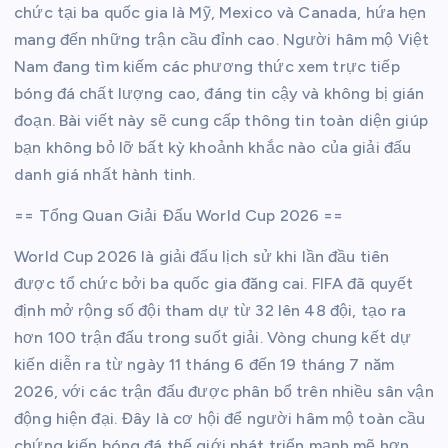
chức tại ba quốc gia là Mỹ, Mexico và Canada, hứa hẹn
mang đến những trận cầu đỉnh cao. Người hâm mộ Việt
Nam đang tìm kiếm các phương thức xem trực tiếp
bóng đá chất lượng cao, đáng tin cậy và không bị gián
đoạn. Bài viết này sẽ cung cấp thông tin toàn diện giúp
bạn không bỏ lỡ bất kỳ khoảnh khắc nào của giải đấu
danh giá nhất hành tinh.
== Tổng Quan Giải Đấu World Cup 2026 ==
World Cup 2026 là giải đấu lịch sử khi lần đầu tiên
được tổ chức bởi ba quốc gia đăng cai. FIFA đã quyết
định mở rộng số đội tham dự từ 32 lên 48 đội, tạo ra
hơn 100 trận đấu trong suốt giải. Vòng chung kết dự
kiến diễn ra từ ngày 11 tháng 6 đến 19 tháng 7 năm
2026, với các trận đấu được phân bổ trên nhiều sân vận
động hiện đại. Đây là cơ hội để người hâm mộ toàn cầu
chứng kiến bóng đá thế giới phát triển mạnh mẽ hơn.