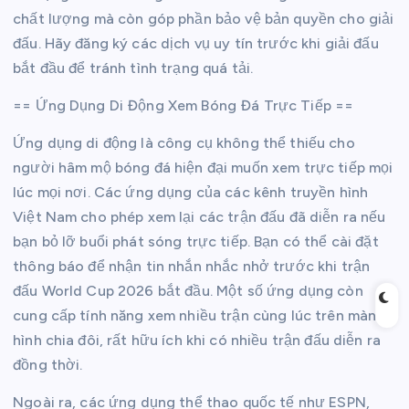
chất lượng mà còn góp phần bảo vệ bản quyền cho giải
đấu. Hãy đăng ký các dịch vụ uy tín trước khi giải đấu
bắt đầu để tránh tình trạng quá tải.
== Ứng Dụng Di Động Xem Bóng Đá Trực Tiếp ==
Ứng dụng di động là công cụ không thể thiếu cho
người hâm mộ bóng đá hiện đại muốn xem trực tiếp mọi
lúc mọi nơi. Các ứng dụng của các kênh truyền hình
Việt Nam cho phép xem lại các trận đấu đã diễn ra nếu
bạn bỏ lỡ buổi phát sóng trực tiếp. Bạn có thể cài đặt
thông báo để nhận tin nhắn nhắc nhở trước khi trận
đấu World Cup 2026 bắt đầu. Một số ứng dụng còn
cung cấp tính năng xem nhiều trận cùng lúc trên màn
hình chia đôi, rất hữu ích khi có nhiều trận đấu diễn ra
đồng thời.
Ngoài ra, các ứng dụng thể thao quốc tế như ESPN,