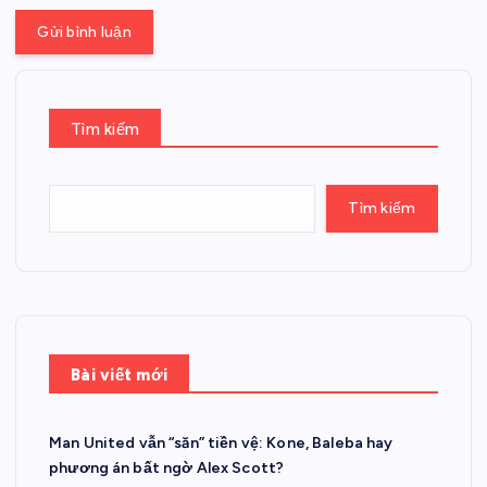
Tìm kiếm
Tìm kiếm
Bài viết mới
Man United vẫn “săn” tiền vệ: Kone, Baleba hay
phương án bất ngờ Alex Scott?