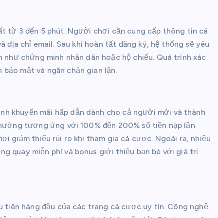
t từ 3 đến 5 phút. Người chơi cần cung cấp thông tin cá
à địa chỉ email. Sau khi hoàn tất đăng ký, hệ thống sẽ yêu
ân như chứng minh nhân dân hoặc hộ chiếu. Quá trình xác
 bảo mật và ngăn chặn gian lận.
nh khuyến mãi hấp dẫn dành cho cả người mới và thành
 thường tương ứng với 100% đến 200% số tiền nạp lần
i giảm thiểu rủi ro khi tham gia cá cược. Ngoài ra, nhiều
g quay miễn phí và bonus giới thiệu bạn bè với giá trị
ưu tiên hàng đầu của các trang cá cược uy tín. Công nghệ