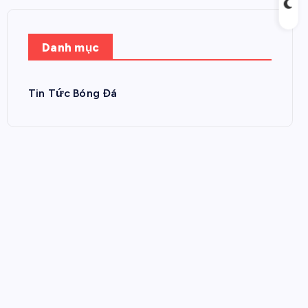
Danh mục
Tin Tức Bóng Đá