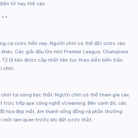
iện tử hay thẻ cào.
c ==
rang cá cược hiện nay. Người chơi có thể đặt cược vào
o khác. Các giải đấu lớn như Premier League, Champions
Tỷ lệ kèo được cập nhật liên tục theo diễn biến trận
 chơi.
chơi tại sòng bạc thật. Người chơi có thể tham gia các
ật trực tiếp qua công nghệ streaming. Bên cạnh đó, các
 đồ họa đẹp mắt, âm thanh sống động và phần thưởng
i mới làm quen trước khi đặt cược thật.