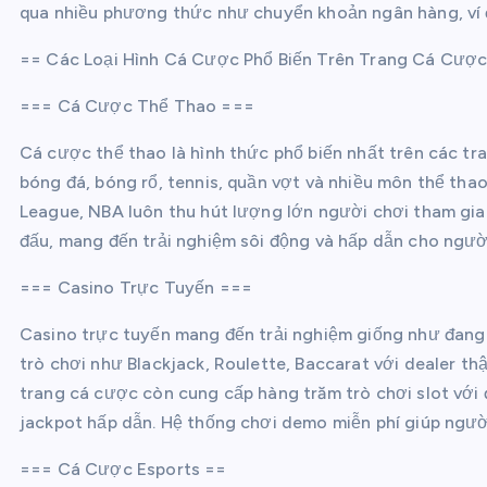
qua nhiều phương thức như chuyển khoản ngân hàng, ví đ
== Các Loại Hình Cá Cược Phổ Biến Trên Trang Cá Cượ
=== Cá Cược Thể Thao ===
Cá cược thể thao là hình thức phổ biến nhất trên các t
bóng đá, bóng rổ, tennis, quần vợt và nhiều môn thể tha
League, NBA luôn thu hút lượng lớn người chơi tham gia. 
đấu, mang đến trải nghiệm sôi động và hấp dẫn cho người
=== Casino Trực Tuyến ===
Casino trực tuyến mang đến trải nghiệm giống như đang 
trò chơi như Blackjack, Roulette, Baccarat với dealer th
trang cá cược còn cung cấp hàng trăm trò chơi slot với
jackpot hấp dẫn. Hệ thống chơi demo miễn phí giúp ngườ
=== Cá Cược Esports ==