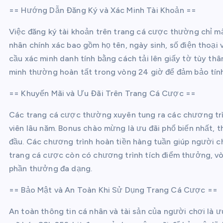
== Hướng Dẫn Đăng Ký và Xác Minh Tài Khoản ==
Việc đăng ký tài khoản trên trang cá cược thường chỉ mấ
nhân chính xác bao gồm họ tên, ngày sinh, số điện thoại v
cầu xác minh danh tính bằng cách tải lên giấy tờ tùy th
minh thường hoàn tất trong vòng 24 giờ để đảm bảo tính
== Khuyến Mãi và Ưu Đãi Trên Trang Cá Cược ==
Các trang cá cược thường xuyên tung ra các chương trì
viên lâu năm. Bonus chào mừng là ưu đãi phổ biến nhất,
đầu. Các chương trình hoàn tiền hàng tuần giúp người chơ
trang cá cược còn có chương trình tích điểm thưởng, vòn
phần thưởng đa dạng.
== Bảo Mật và An Toàn Khi Sử Dụng Trang Cá Cược ==
An toàn thông tin cá nhân và tài sản của người chơi là 