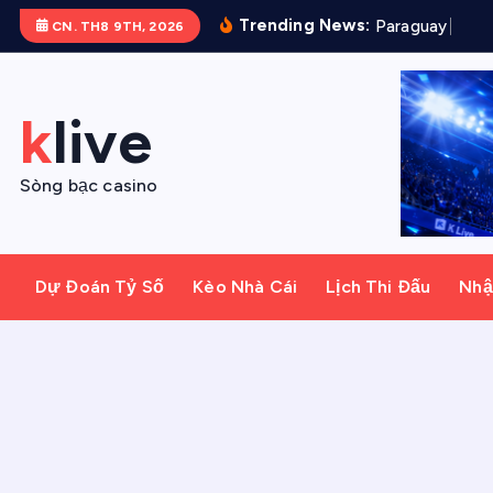
S
Trending News:
P
a
r
a
g
u
a
y
h
ạ
g
CN. TH8 9TH, 2026
k
i
p
klive
t
o
Sòng bạc casino
c
o
n
t
Dự Đoán Tỷ Số
Kèo Nhà Cái
Lịch Thi Đấu
Nhậ
e
n
t