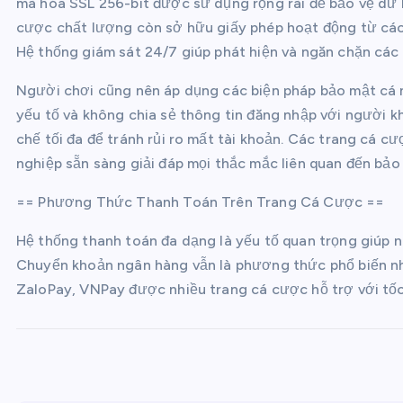
mã hóa SSL 256-bit được sử dụng rộng rãi để bảo vệ dữ l
cược chất lượng còn sở hữu giấy phép hoạt động từ các 
Hệ thống giám sát 24/7 giúp phát hiện và ngăn chặn các
Người chơi cũng nên áp dụng các biện pháp bảo mật cá 
yếu tố và không chia sẻ thông tin đăng nhập với người k
chế tối đa để tránh rủi ro mất tài khoản. Các trang cá 
nghiệp sẵn sàng giải đáp mọi thắc mắc liên quan đến bảo
== Phương Thức Thanh Toán Trên Trang Cá Cược ==
Hệ thống thanh toán đa dạng là yếu tố quan trọng giúp n
Chuyển khoản ngân hàng vẫn là phương thức phổ biến nhấ
ZaloPay, VNPay được nhiều trang cá cược hỗ trợ với tốc