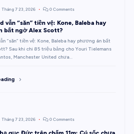
Tháng 7 23, 2026
0 Comments
d vẫn “săn” tiền vệ: Kone, Baleba hay
 bất ngờ Alex Scott?
ẫn “săn” tiền vệ: Kone, Baleba hay phương án bất
tt? Sau khi chi 85 triệu bảng cho Youri Tielemans
antos, Manchester United chưa…
eading
Tháng 7 23, 2026
0 Comments
hạ gục Đức trên chấm 11m: Cú sốc chưa