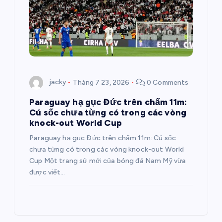
jacky
Tháng 7 23, 2026
0 Comments
Paraguay hạ gục Đức trên chấm 11m:
Cú sốc chưa từng có trong các vòng
knock-out World Cup
Paraguay hạ gục Đức trên chấm 11m: Cú sốc
chưa từng có trong các vòng knock-out World
Cup Một trang sử mới của bóng đá Nam Mỹ vừa
được viết…