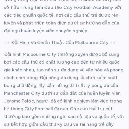
sở hữu Trung tâm Đào tạo City Football Academy với
các tiêu chuẩn quốc tế, nơi các cầu thủ trẻ được rèn
luyện và phát triển toàn diện dưới sự hướng dẫn của
đội ngũ huấn luyện viên chuyên nghiệp.
== Đội Hình Và Chiến Thuật Của Melbourne City ==
Đội hình Melbourne City thường xuyên được bổ sung
bởi các cầu thủ có chất lượng cao đến từ nhiều quốc
gia khác nhau, tạo nên sự đa dạng về văn hóa và phong
cách chơi bóng. Đội bóng áp dụng lối chơi kiểm soát
bóng chủ động, lấy cảm hứng từ triết lý bóng đá của
Manchester City dưới sự dẫn dắt của huấn luyện viên
Jerome Poloc, người đã có kinh nghiệm làm việc trong
hệ thống City Football Group. Các cầu thủ trụ cột
thường bao gồm những ngôi sao nội địa và quốc tế, với
sự kết hợp giữa cầu thủ kỳ cựu và tài năng trẻ đầy