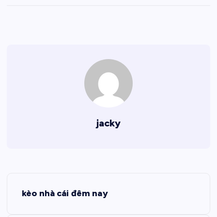
jacky
Đ
kèo nhà cái đêm nay
i