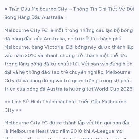
= Trận Đấu Melbourne City – Thông Tin Chi Tiết Về Đội
Bóng Hàng Đầu Australia =
Melbourne City FC là một trong những câu lạc bộ bóng
đá hàng đầu của Australia, có trụ sở tại thành phố
Melbourne, bang Victoria. Đội bóng này được thành lập
vào năm 2010 và nhanh chóng trở thành một thế lực
trong làng bóng đá xứ chuột túi. Với sân vận động hiện
đại và hệ thống đào tạo trẻ chuyên nghiệp, Melbourne
City đã và đang đóng vai trò quan trọng trong sự phát
triển của bóng đá Australia hướng tới World Cup 2026.
== Lịch Sử Hình Thành Và Phát Triển Của Melbourne
City ==
Melbourne City FC được thành lập với tên gọi ban đầu
là Melbourne Heart vào năm 2010 khi A-League mở