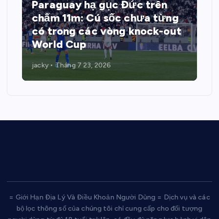
Paraguay hạ gục Đức trên
chấm 11m: Cú sốc chưa từng
có trong các vòng knock-out
World Cup
jacky
Tháng 7 23, 2026
= Giới Hạn Địa Lý Và Điều Khoản Người Dùng = Dịch vụ và các
bộ lọc thông số của chúng tôi chỉ cung cấp cho đối tượng