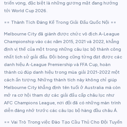
triển vọng, đặc biệt là những gương mặt đang hướng
tới World Cup 2026.
== Thành Tích Đáng Kể Trong Giải Đấu Quốc Nội ==
Melbourne City đã giành được chức vô địch A-League
Championship vào các năm 2015, 2021 và 2022, khẳng
định vị thế của một trong những câu lạc bộ thành công
nhất lịch sử giải đấu. Đội bóng cũng từng đạt được các
danh hiệu A-League Premiership và FFA Cup, hoàn
thành cú đúp danh hiệu trong mùa giải 2021-2022 một
cách ấn tượng. Những thành tích này không chỉ giúp
Melbourne City khẳng định tên tuổi ở Australia mà còn
mở ra cơ hội tham dự các giải đấu cấp châu lục như
AFC Champions League, nơi đội đã có những màn trình
diễn đáng nhớ trước các câu lạc bộ hàng đầu châu Á.
== Vai Trò Trong việc Đào Tạo Cầu Thủ Cho Đội Tuyển