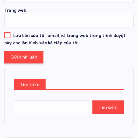
Trang web
Lưu tên của tôi, email, và trang web trong trình duyệt
này cho lần bình luận kế tiếp của tôi.
Tìm kiếm
Tìm kiếm