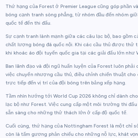
Thứ hạng của Forest ở Premier League cũng góp phần vào 
bóng cạnh tranh sòng phẳng, từ nhóm đầu đến nhóm giữa,
quốc tế đến thi đấu.
Sự cạnh tranh lành mạnh giữa các câu lạc bộ, bao gồm c
chất lượng bóng đá quốc nội. Khi các cầu thủ được thử th
khi khoác áo đội tuyển quốc gia tại các giải đấu lớn như
Ban lãnh đạo và đội ngũ huấn luyện của Forest luôn phải
việc chuyển nhượng cầu thủ, điều chỉnh chiến thuật cho 
trực tiếp đến vị trí của đội bóng trên bảng xếp hạng.
Tầm nhìn hướng tới World Cup 2026 không chỉ dành cho 
lạc bộ như Forest. Việc cung cấp một môi trường thi đấu
sẵn sàng cho những thử thách lớn ở cấp độ quốc tế.
Cuối cùng, thứ hạng của Nottingham Forest là một chỉ số 
còn là tấm gương phản chiếu cho những nỗ lực, khát vọng