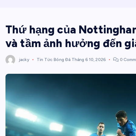
Thứ hạng của Nottingham
và tầm ảnh hưởng đến g
jacky
Tin Tức Bóng Đá
Tháng 6 10, 2026
0 Comm