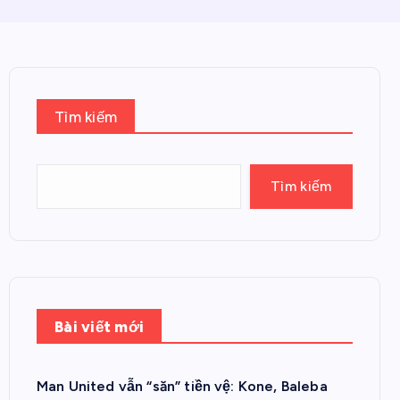
Tìm kiếm
Tìm kiếm
Bài viết mới
Man United vẫn “săn” tiền vệ: Kone, Baleba