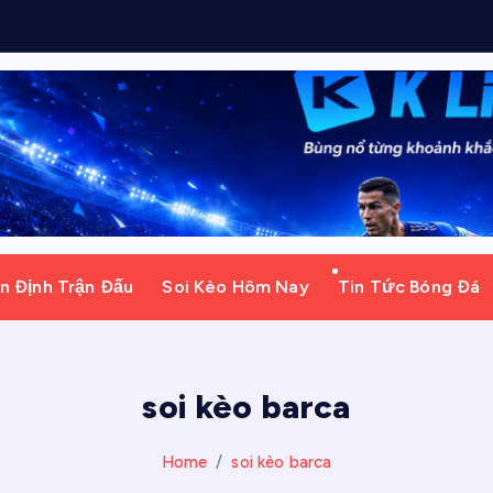
c
Đ
ứ
n Định Trận Đấu
Soi Kèo Hôm Nay
Tin Tức Bóng Đá
soi kèo barca
Home
soi kèo barca