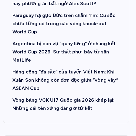
hay phương án bất ngờ Alex Scott?
Paraguay hạ gục Đức trên chấm 11m: Cú sốc
chưa từng có trong các vòng knock-out
World Cup
Argentina bị oan vụ “quay lưng” ở chung kết
World Cup 2026: Sự thật phơi bày từ sân
MetLife
Hàng công “đa sắc” của tuyển Việt Nam: Khi
Xuân Son không còn đơn độc giữa “vòng vây”
ASEAN Cup
Vòng bảng VCK U17 Quốc gia 2026 khép lại:
Những cái tên xứng đáng ở tứ kết