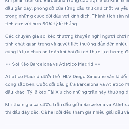
Khi phân tích kèo Barcelona trong các trận Siêu Kinh Điể
đầu gần đây, phong độ của từng cầu thủ chủ chốt và yếu 
trong những cuộc đối đầu với kình địch. Thành tích sân 
tích cực với hơn 60% tỷ lệ thắng.
Các chuyên gia soi kèo thường khuyến nghị người chơi nê
tính chất quan trọng và quyết liệt thường dẫn đến nhiều
cũng là lựa chọn an toàn khi hai đội có thực lực tương 
== Soi Kèo Barcelona vs Atletico Madrid ==
Atletico Madrid dưới thời HLV Diego Simeone vẫn là đối 
công sắc bén. Cuộc đối đầu giữa Barcelona và Atletico M
đấu khác. Tỷ lệ kèo Tài Xỉu cho những trận này thường 
Khi tham gia cá cược trận đấu giữa Barcelona và Atletico
thi đấu dày đặc. Cả hai đội đều tham gia nhiều giải đấu và