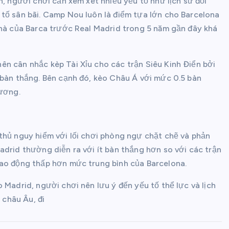
n, người chơi cần xem xét nhiều yếu tố như lịch sử đối
tố sân bãi. Camp Nou luôn là điểm tựa lớn cho Barcelona
nhà của Barca trước Real Madrid trong 5 năm gần đây khá
n cân nhắc kèp Tài Xỉu cho các trận Siêu Kinh Điển bởi
 bàn thắng. Bên cạnh đó, kèo Châu Á với mức 0.5 bàn
đương.
thủ nguy hiểm với lối chơi phòng ngự chặt chẽ và phản
adrid thường diễn ra với ít bàn thắng hơn so với các trận
dao động thấp hơn mức trung bình của Barcelona.
 Madrid, người chơi nên lưu ý đến yếu tố thể lực và lịch
 châu Âu, đi