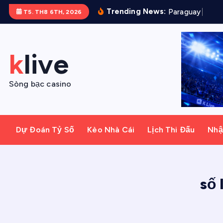
S
Trending News:
P
a
r
a
g
u
a
y
h
ạ
g
ụ
T5. TH8 6TH, 2026
k
i
p
klive
t
o
Sòng bạc casino
c
o
n
t
Dự Đoán Tỷ Số
Kèo Nhà Cái
Lịch Thi Đấu
Nhậ
e
n
t
số 