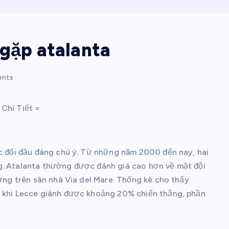
 gặp atalanta
nts
 Chi Tiết =
ộc đối đầu đáng chú ý. Từ những năm 2000 đến nay, hai
g. Atalanta thường được đánh giá cao hơn về mặt đội
ường trên sân nhà Via del Mare. Thống kê cho thấy
g khi Lecce giành được khoảng 20% chiến thắng, phần