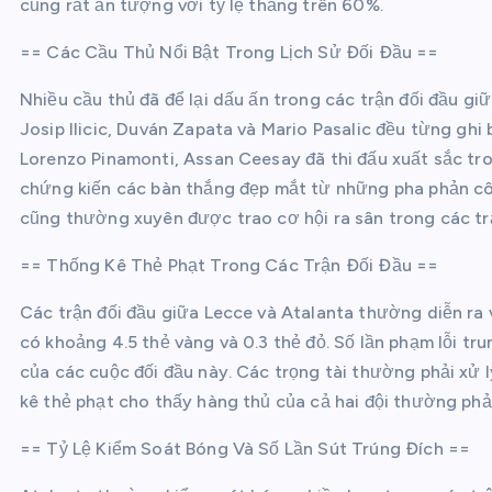
cũng rất ấn tượng với tỷ lệ thắng trên 60%.
== Các Cầu Thủ Nổi Bật Trong Lịch Sử Đối Đầu ==
Nhiều cầu thủ đã để lại dấu ấn trong các trận đối đầu gi
Josip Ilicic, Duván Zapata và Mario Pasalic đều từng ghi
Lorenzo Pinamonti, Assan Ceesay đã thi đấu xuất sắc tro
chứng kiến các bàn thắng đẹp mắt từ những pha phản công
cũng thường xuyên được trao cơ hội ra sân trong các trậ
== Thống Kê Thẻ Phạt Trong Các Trận Đối Đầu ==
Các trận đối đầu giữa Lecce và Atalanta thường diễn ra 
có khoảng 4.5 thẻ vàng và 0.3 thẻ đỏ. Số lần phạm lỗi trun
của các cuộc đối đầu này. Các trọng tài thường phải xử 
kê thẻ phạt cho thấy hàng thủ của cả hai đội thường phả
== Tỷ Lệ Kiểm Soát Bóng Và Số Lần Sút Trúng Đích ==