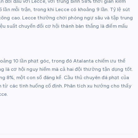
 đối đầu với Lecce, với trung bình 58% thời gian kiểm
 lần mỗi trận, trong khi Lecce có khoảng 9 lần. Tỷ lệ sút
 công cao. Lecce thường chơi phòng ngự sâu và tập trung
iệu suất chuyển đổi cơ hội thành bàn thắng là điểm mấu
hoảng 10 lần phạt góc, trong đó Atalanta chiếm ưu thế
ũng là cơ hội nguy hiểm mà cả hai đội thường tận dụng tốt.
ng 8%, một con số đáng kể. Cầu thủ chuyên đá phạt của
m từ các tình huống cố định. Phân tích xu hướng cho thấy
cce.