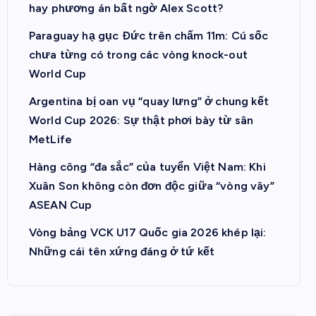
hay phương án bất ngờ Alex Scott?
Paraguay hạ gục Đức trên chấm 11m: Cú sốc
chưa từng có trong các vòng knock-out
World Cup
Argentina bị oan vụ “quay lưng” ở chung kết
World Cup 2026: Sự thật phơi bày từ sân
MetLife
Hàng công “đa sắc” của tuyển Việt Nam: Khi
Xuân Son không còn đơn độc giữa “vòng vây”
ASEAN Cup
Vòng bảng VCK U17 Quốc gia 2026 khép lại:
Những cái tên xứng đáng ở tứ kết