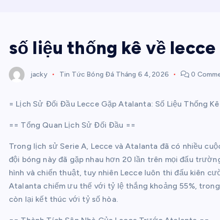
số liệu thống kê về lecce
jacky
Tin Tức Bóng Đá
Tháng 6 4, 2026
0 Comme
= Lịch Sử Đối Đầu Lecce Gặp Atalanta: Số Liệu Thống Kê
== Tổng Quan Lịch Sử Đối Đầu ==
Trong lịch sử Serie A, Lecce và Atalanta đã có nhiều cu
đội bóng này đã gặp nhau hơn 20 lần trên mọi đấu trườn
hình và chiến thuật, tuy nhiên Lecce luôn thi đấu kiên c
Atalanta chiếm ưu thế với tỷ lệ thắng khoảng 55%, tron
còn lại kết thúc với tỷ số hòa.