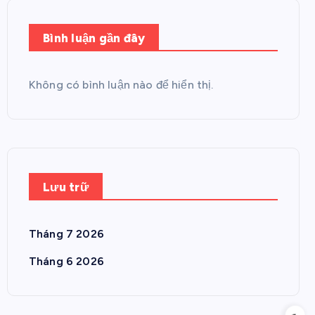
Bình luận gần đây
Không có bình luận nào để hiển thị.
Lưu trữ
Tháng 7 2026
Tháng 6 2026