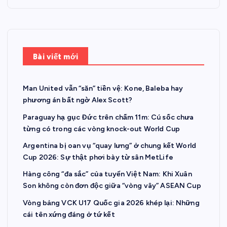
Bài viết mới
Man United vẫn “săn” tiền vệ: Kone, Baleba hay
phương án bất ngờ Alex Scott?
Paraguay hạ gục Đức trên chấm 11m: Cú sốc chưa
từng có trong các vòng knock-out World Cup
Argentina bị oan vụ “quay lưng” ở chung kết World
Cup 2026: Sự thật phơi bày từ sân MetLife
Hàng công “đa sắc” của tuyển Việt Nam: Khi Xuân
Son không còn đơn độc giữa “vòng vây” ASEAN Cup
Vòng bảng VCK U17 Quốc gia 2026 khép lại: Những
cái tên xứng đáng ở tứ kết