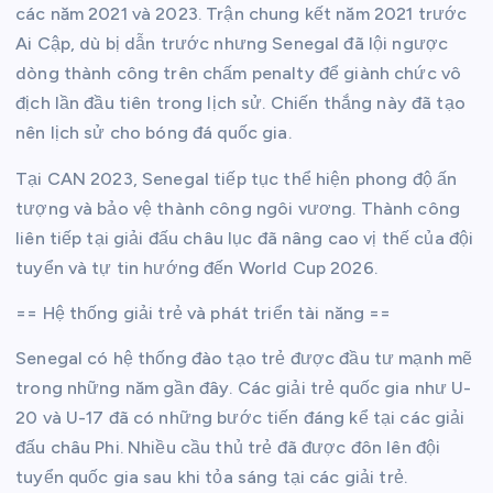
các năm 2021 và 2023. Trận chung kết năm 2021 trước
Ai Cập, dù bị dẫn trước nhưng Senegal đã lội ngược
dòng thành công trên chấm penalty để giành chức vô
địch lần đầu tiên trong lịch sử. Chiến thắng này đã tạo
nên lịch sử cho bóng đá quốc gia.
Tại CAN 2023, Senegal tiếp tục thể hiện phong độ ấn
tượng và bảo vệ thành công ngôi vương. Thành công
liên tiếp tại giải đấu châu lục đã nâng cao vị thế của đội
tuyển và tự tin hướng đến World Cup 2026.
== Hệ thống giải trẻ và phát triển tài năng ==
Senegal có hệ thống đào tạo trẻ được đầu tư mạnh mẽ
trong những năm gần đây. Các giải trẻ quốc gia như U-
20 và U-17 đã có những bước tiến đáng kể tại các giải
đấu châu Phi. Nhiều cầu thủ trẻ đã được đôn lên đội
tuyển quốc gia sau khi tỏa sáng tại các giải trẻ.