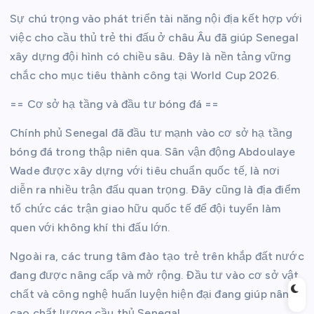
Sự chú trọng vào phát triển tài năng nội địa kết hợp với
việc cho cầu thủ trẻ thi đấu ở châu Âu đã giúp Senegal
xây dựng đội hình có chiều sâu. Đây là nền tảng vững
chắc cho mục tiêu thành công tại World Cup 2026.
== Cơ sở hạ tầng và đầu tư bóng đá ==
Chính phủ Senegal đã đầu tư mạnh vào cơ sở hạ tầng
bóng đá trong thập niên qua. Sân vận động Abdoulaye
Wade được xây dựng với tiêu chuẩn quốc tế, là nơi
diễn ra nhiều trận đấu quan trọng. Đây cũng là địa điểm
tổ chức các trận giao hữu quốc tế để đội tuyển làm
quen với không khí thi đấu lớn.
Ngoài ra, các trung tâm đào tạo trẻ trên khắp đất nước
đang được nâng cấp và mở rộng. Đầu tư vào cơ sở vật
chất và công nghệ huấn luyện hiện đại đang giúp nâng
cao chất lượng cầu thủ Senegal.