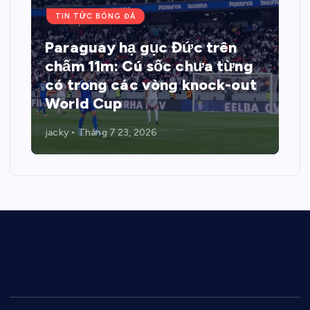
TIN TỨC BÓNG ĐÁ
Paraguay hạ gục Đức trên
chấm 11m: Cú sốc chưa từng
có trong các vòng knock-out
World Cup
jacky
Tháng 7 23, 2026