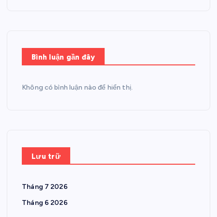
Bình luận gần đây
Không có bình luận nào để hiển thị.
Lưu trữ
Tháng 7 2026
Tháng 6 2026