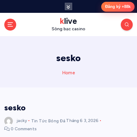
S
Đăng ký +88k
k
i
klive
p
Sòng bạc casino
t
o
c
o
sesko
n
t
Home
e
n
t
sesko
jacky
Tin Tức Bóng Đá
Tháng 6 3, 2026
0 Comments