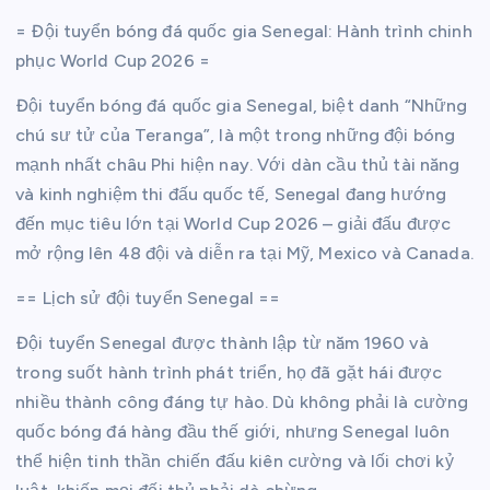
= Đội tuyển bóng đá quốc gia Senegal: Hành trình chinh
phục World Cup 2026 =
Đội tuyển bóng đá quốc gia Senegal, biệt danh “Những
chú sư tử của Teranga”, là một trong những đội bóng
mạnh nhất châu Phi hiện nay. Với dàn cầu thủ tài năng
và kinh nghiệm thi đấu quốc tế, Senegal đang hướng
đến mục tiêu lớn tại World Cup 2026 – giải đấu được
mở rộng lên 48 đội và diễn ra tại Mỹ, Mexico và Canada.
== Lịch sử đội tuyển Senegal ==
Đội tuyển Senegal được thành lập từ năm 1960 và
trong suốt hành trình phát triển, họ đã gặt hái được
nhiều thành công đáng tự hào. Dù không phải là cường
quốc bóng đá hàng đầu thế giới, nhưng Senegal luôn
thể hiện tinh thần chiến đấu kiên cường và lối chơi kỷ