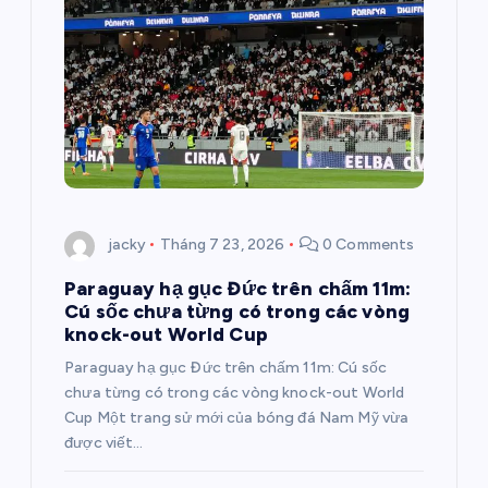
jacky
Tháng 7 23, 2026
0 Comments
Paraguay hạ gục Đức trên chấm 11m:
Cú sốc chưa từng có trong các vòng
knock-out World Cup
Paraguay hạ gục Đức trên chấm 11m: Cú sốc
chưa từng có trong các vòng knock-out World
Cup Một trang sử mới của bóng đá Nam Mỹ vừa
được viết…