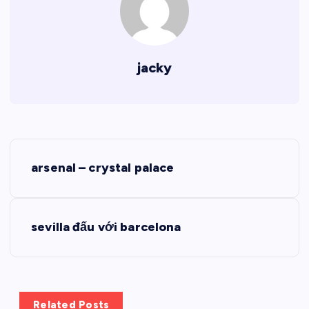
jacky
Đ
arsenal – crystal palace
i
ề
sevilla đấu với barcelona
u
h
Related Posts