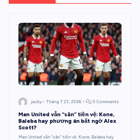
ư
ớ
n
g
b
à
i
jacky
Tháng 7 23, 2026
0 Comments
v
Man United vẫn “săn” tiền vệ: Kone,
Baleba hay phương án bất ngờ Alex
i
Scott?
Man United vẫn “săn” tiền vệ: Kone, Baleba hay