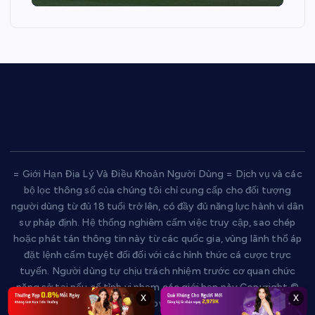
= Giới Hạn Địa Lý Và Điều Khoản Người Dùng = Dịch vụ và các
bộ lọc thông số của chúng tôi chỉ cung cấp cho đối tượng
người dùng từ đủ 18 tuổi trở lên, có đầy đủ năng lực hành vi dân
sự pháp định. Hệ thống nghiêm cấm việc truy cập, sao chép
hoặc phát tán thông tin này từ các quốc gia, vùng lãnh thổ áp
đặt lệnh cấm tuyệt đối đối với các hình thức cá cược trực
tuyến. Người dùng tự chịu trách nhiệm trước cơ quan chức
năng sở tại nếu cố tình vi phạm các giới hạn này.Copyright ©
x
x
2026 klive | Powered by klive