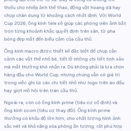
thiếu cho nhiếp ảnh thể thao, động vật hoang dã hay
chụp chân dung từ khoảng cách nhất định. Với World
Cup 2026, ống kính tele sẽ giúp các phóng viên ảnh bắt
trọn từng khoảnh khắc quyết định trên sân, từ pha
bóng đẹp mắt đến biểu cảm của cầu thủ.
Ống kính macro được thiết kế đặc biệt để chụp cận
cảnh các vật thể nhỏ bé, tiết lộ những chi tiết tinh xảo
mà mắt thường khó nhận ra. Dù không phải là lựa chọn
hàng đầu cho World Cup, nhưng chúng vẫn có giá trị
trong việc ghi lại các chi tiết nhỏ như logo trên áo đấu
hay giọt mồ hôi trên trán cầu thủ.
Ngoài ra, còn có ống kính prime (tiêu cự cố định) và
ống kính zoom (tiêu cự thay đổi). Ống kính prime
thường có khẩu độ lớn hơn, cho chất lượng hình ảnh
sắc nét và khả năng xóa phông ấn tượng, rất phù hợp