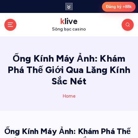
S
Đăng ký +88k
k
i
klive
p
Sòng bạc casino
t
o
c
o
Ống Kính Máy Ảnh: Khám
n
Phá Thế Giới Qua Lăng Kính
t
e
Sắc Nét
n
t
Home
Ống Kính Máy Ảnh: Khám Phá Thế