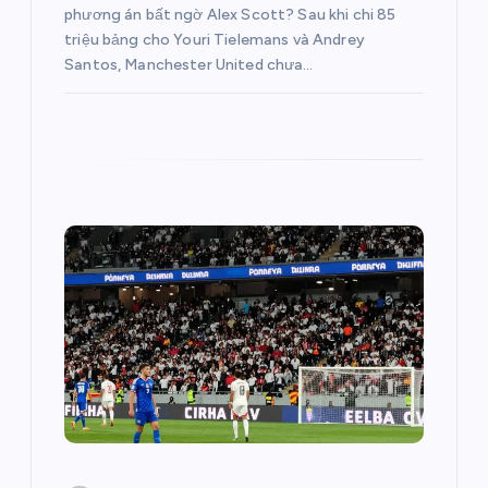
ế
phương án bất ngờ Alex Scott? Sau khi chi 85
triệu bảng cho Youri Tielemans và Andrey
t
Santos, Manchester United chưa…