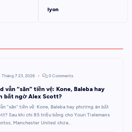
lyon
Tháng 7 23, 2026
0 Comments
d vẫn “săn” tiền vệ: Kone, Baleba hay
 bất ngờ Alex Scott?
ẫn “săn” tiền vệ: Kone, Baleba hay phương án bất
tt? Sau khi chi 85 triệu bảng cho Youri Tielemans
antos, Manchester United chưa…