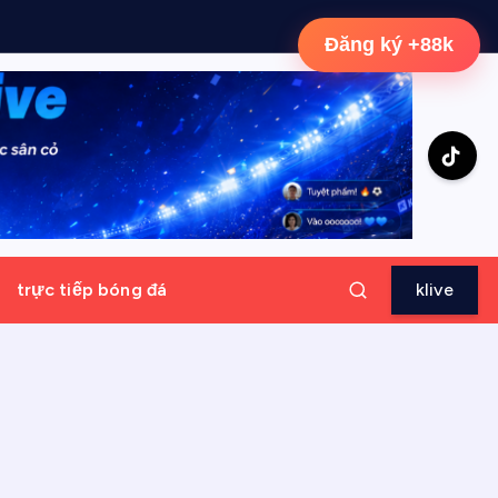
Đăng ký +88k
trực tiếp bóng đá
klive