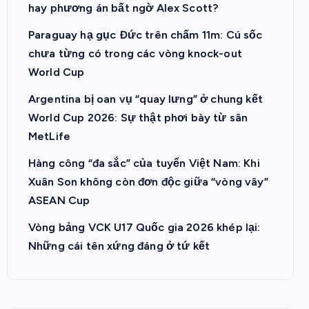
hay phương án bất ngờ Alex Scott?
Paraguay hạ gục Đức trên chấm 11m: Cú sốc
chưa từng có trong các vòng knock-out
World Cup
Argentina bị oan vụ “quay lưng” ở chung kết
World Cup 2026: Sự thật phơi bày từ sân
MetLife
Hàng công “đa sắc” của tuyển Việt Nam: Khi
Xuân Son không còn đơn độc giữa “vòng vây”
ASEAN Cup
Vòng bảng VCK U17 Quốc gia 2026 khép lại:
Những cái tên xứng đáng ở tứ kết