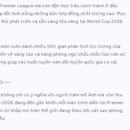
Premier League mà còn đặt mục tiêu cạnh tranh ở đấu
ấp đội hình bằng những bản hợp đồng chất lượng cao. Mục
 thủ phát triển và sẵn sàng tỏa sáng tại World Cup 2026.
môn luôn dành nhiều thời gian phân tích lực lượng của
tiền vệ sáng tạo và hàng phòng ngự chắc chắn tạo nên sự
ng giúp các huấn luyện viên đội tuyển quốc gia có cái
ới ==
không chỉ có ý nghĩa với người hâm mộ Anh mà còn thu
 2026 đang đến gần khiến mỗi màn trình diễn tại Premier
n từ khắp nơi trên thế giới đang theo dõi sát sao phong
Âu.