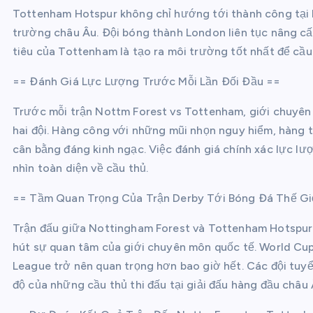
Tottenham Hotspur không chỉ hướng tới thành công tại 
trường châu Âu. Đội bóng thành London liên tục nâng c
tiêu của Tottenham là tạo ra môi trường tốt nhất để cầu
== Đánh Giá Lực Lượng Trước Mỗi Lần Đối Đầu ==
Trước mỗi trận Nottm Forest vs Tottenham, giới chuyên 
hai đội. Hàng công với những mũi nhọn nguy hiểm, hàng 
cân bằng đáng kinh ngạc. Việc đánh giá chính xác lực lượ
nhìn toàn diện về cầu thủ.
== Tầm Quan Trọng Của Trận Derby Tới Bóng Đá Thế Gi
Trận đấu giữa Nottingham Forest và Tottenham Hotspur 
hút sự quan tâm của giới chuyên môn quốc tế. World Cup
League trở nên quan trọng hơn bao giờ hết. Các đội tuyể
độ của những cầu thủ thi đấu tại giải đấu hàng đầu châu 