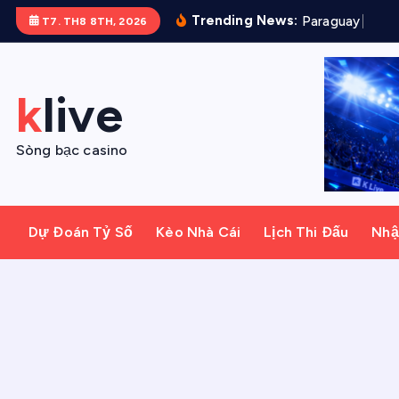
S
Trending News:
P
a
r
a
g
u
a
y
h
ạ
g
ụ
T7. TH8 8TH, 2026
k
i
p
klive
t
o
Sòng bạc casino
c
o
n
t
Dự Đoán Tỷ Số
Kèo Nhà Cái
Lịch Thi Đấu
Nhậ
e
n
t