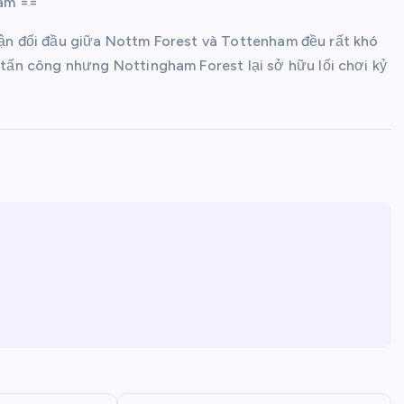
am ==
trận đối đầu giữa Nottm Forest và Tottenham đều rất khó
ấn công nhưng Nottingham Forest lại sở hữu lối chơi kỷ