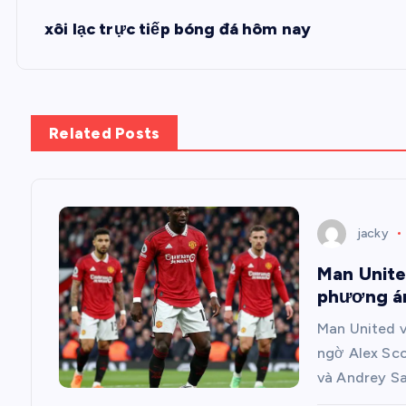
Đ
xôi lạc trực tiếp bóng đá hôm nay
i
ề
Related Posts
u
h
jacky
ư
Man Unite
phương án
ớ
Man United v
n
ngờ Alex Sco
và Andrey S