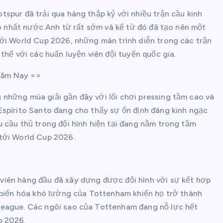
spur đã trải qua hàng thập kỷ với nhiều trận cầu kinh
ao nhất nước Anh từ rất sớm và kể từ đó đã tạo nên một
tới World Cup 2026, những màn trình diễn trong các trận
thế với các huấn luyện viên đội tuyển quốc gia.
Năm Nay ==
những mùa giải gần đây với lối chơi pressing tầm cao và
Espírito Santo đang cho thấy sự ổn định đáng kinh ngạc
 cầu thủ trong đội hình hiện tại đang nằm trong tầm
tới World Cup 2026.
=
viên hàng đầu đã xây dựng được đội hình với sự kết hợp
 biến hóa khó lường của Tottenham khiến họ trở thành
League. Các ngôi sao của Tottenham đang nỗ lực hết
p 2026.