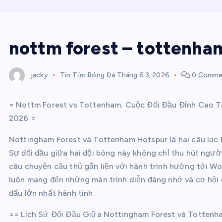
nottm forest – tottenha
jacky
Tin Tức Bóng Đá
Tháng 6 3, 2026
0 Comme
= Nottm Forest vs Tottenham: Cuộc Đối Đầu Đỉnh Cao T
2026 =
Nottingham Forest và Tottenham Hotspur là hai câu lạc b
Sự đối đầu giữa hai đội bóng này không chỉ thu hút ng
câu chuyện cầu thủ gắn liền với hành trình hướng tới W
luôn mang đến những màn trình diễn đáng nhớ và cơ hội 
đấu lớn nhất hành tinh.
== Lịch Sử Đối Đầu Giữa Nottingham Forest và Tottenh