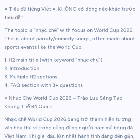
= Tiêu đề tiếng Việt =. KHÔNG có dòng nào khác trước
tiêu đề.”
The topic is “nhạc chế” with focus on World Cup 2026.
This is about parody/comedy songs, often made about
sports events like the World Cup.
1. H2 main title (with keyword “nhạc chế”)
2. Introduction
3. Multiple H2 sections
4. FAQ section with 3+ questions
= Nhạc Chế World Cup 2026 – Trào Lưu Sáng Tạo
Không Thể Bỏ Qua =
Nhạc chế World Cup 2026 đang trở thành hiện tượng
văn hóa thú vị trong cộng đồng người hâm mộ bóng đá
Việt Nam. Khi giải đấu lớn nhất hành tinh đang đến gần,