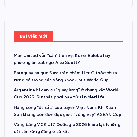
Bài viết mới
Man United vẫn “săn” tiền vệ: Kone, Baleba hay
phương án bất ngờ Alex Scott?
Paraguay hạ gục Đức trên chấm 11m: Cú sốc chưa
từng có trong các vòng knock-out World Cup
Argentina bị oan vụ “quay lưng” ở chung kết World
Cup 2026: Sự thật phơi bày từ sân MetLife
Hàng công “đa sắc” của tuyển Việt Nam: Khi Xuân
Son không còn đơn độc giữa “vòng vây” ASEAN Cup
Vòng bảng VCK U17 Quốc gia 2026 khép lại: Những
cái tên xứng đáng ở tứ kết