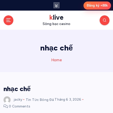
S
Đăng ký +88k
k
i
klive
p
Sòng bạc casino
t
o
c
o
nhạc chế
n
t
Home
e
n
t
nhạc chế
jacky
Tin Tức Bóng Đá
Tháng 6 3, 2026
0 Comments