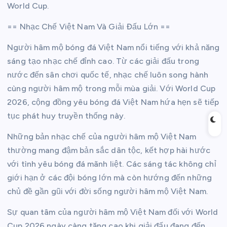
World Cup.
== Nhạc Chế Việt Nam Và Giải Đấu Lớn ==
Người hâm mộ bóng đá Việt Nam nổi tiếng với khả năng
sáng tạo nhạc chế đỉnh cao. Từ các giải đấu trong
nước đến sân chơi quốc tế, nhạc chế luôn song hành
cùng người hâm mộ trong mỗi mùa giải. Với World Cup
2026, cộng đồng yêu bóng đá Việt Nam hứa hẹn sẽ tiếp
tục phát huy truyền thống này.
Những bản nhạc chế của người hâm mộ Việt Nam
thường mang đậm bản sắc dân tộc, kết hợp hài hước
với tình yêu bóng đá mãnh liệt. Các sáng tác không chỉ
giới hạn ở các đội bóng lớn mà còn hướng đến những
chủ đề gần gũi với đời sống người hâm mộ Việt Nam.
Sự quan tâm của người hâm mộ Việt Nam đối với World
Cup 2026 ngày càng tăng cao khi giải đấu đang đến