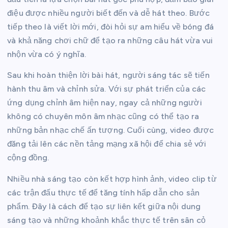
điệu được nhiều người biết đến và dễ hát theo. Bước
tiếp theo là viết lời mới, đòi hỏi sự am hiểu về bóng đá
và khả năng chơi chữ để tạo ra những câu hát vừa vui
nhộn vừa có ý nghĩa.
Sau khi hoàn thiện lời bài hát, người sáng tác sẽ tiến
hành thu âm và chỉnh sửa. Với sự phát triển của các
ứng dụng chỉnh âm hiện nay, ngay cả những người
không có chuyên môn âm nhạc cũng có thể tạo ra
những bản nhạc chế ấn tượng. Cuối cùng, video được
đăng tải lên các nền tảng mạng xã hội để chia sẻ với
cộng đồng.
Nhiều nhà sáng tạo còn kết hợp hình ảnh, video clip từ
các trận đấu thực tế để tăng tính hấp dẫn cho sản
phẩm. Đây là cách để tạo sự liên kết giữa nội dung
sáng tạo và những khoảnh khắc thực tế trên sân cỏ