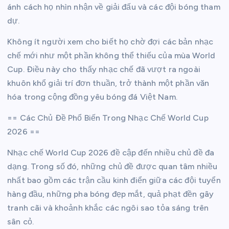
ánh cách họ nhìn nhận về giải đấu và các đội bóng tham
dự.
Không ít người xem cho biết họ chờ đợi các bản nhạc
chế mới như một phần không thể thiếu của mùa World
Cup. Điều này cho thấy nhạc chế đã vượt ra ngoài
khuôn khổ giải trí đơn thuần, trở thành một phần văn
hóa trong cộng đồng yêu bóng đá Việt Nam.
== Các Chủ Đề Phổ Biến Trong Nhạc Chế World Cup
2026 ==
Nhạc chế World Cup 2026 đề cập đến nhiều chủ đề đa
dạng. Trong số đó, những chủ đề được quan tâm nhiều
nhất bao gồm các trận cầu kinh điển giữa các đội tuyển
hàng đầu, những pha bóng đẹp mắt, quả phạt đền gây
tranh cãi và khoảnh khắc các ngôi sao tỏa sáng trên
sân cỏ.