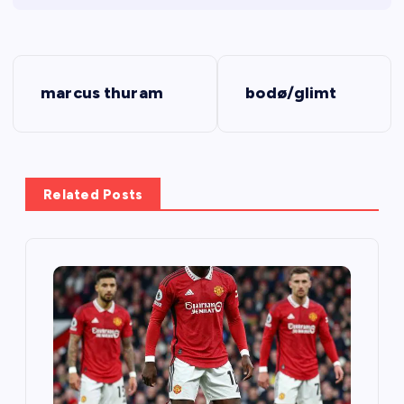
Đ
marcus thuram
bodø/glimt
i
ề
u
Related Posts
h
ư
ớ
n