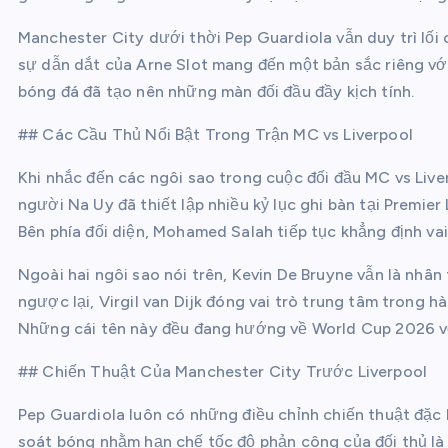
Manchester City dưới thời Pep Guardiola vẫn duy trì lối 
sự dẫn dắt của Arne Slot mang đến một bản sắc riêng với 
bóng đá đã tạo nên những màn đối đầu đầy kịch tính.
## Các Cầu Thủ Nổi Bật Trong Trận MC vs Liverpool
Khi nhắc đến các ngôi sao trong cuộc đối đầu MC vs Live
người Na Uy đã thiết lập nhiều kỷ lục ghi bàn tại Premier
Bên phía đối diện, Mohamed Salah tiếp tục khẳng định vai
Ngoài hai ngôi sao nói trên, Kevin De Bruyne vẫn là nhân
ngược lại, Virgil van Dijk đóng vai trò trung tâm trong 
Những cái tên này đều đang hướng về World Cup 2026 với
## Chiến Thuật Của Manchester City Trước Liverpool
Pep Guardiola luôn có những điều chỉnh chiến thuật đặc bi
soát bóng nhằm hạn chế tốc độ phản công của đối thủ là 