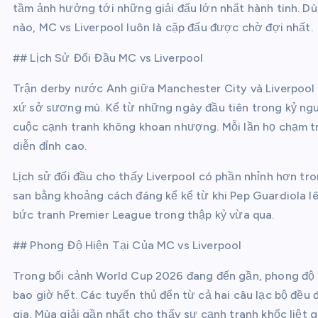
tầm ảnh hưởng tới những giải đấu lớn nhất hành tinh. D
nào, MC vs Liverpool luôn là cặp đấu được chờ đợi nhất.
## Lịch Sử Đối Đầu MC vs Liverpool
Trận derby nước Anh giữa Manchester City và Liverpool l
xứ sở sương mù. Kể từ những ngày đầu tiên trong kỷ nguy
cuộc cạnh tranh không khoan nhượng. Mỗi lần họ chạm tr
diễn đỉnh cao.
Lịch sử đối đầu cho thấy Liverpool có phần nhỉnh hơn t
san bằng khoảng cách đáng kể kể từ khi Pep Guardiola l
bức tranh Premier League trong thập kỷ vừa qua.
## Phong Độ Hiện Tại Của MC vs Liverpool
Trong bối cảnh World Cup 2026 đang đến gần, phong độ 
bao giờ hết. Các tuyển thủ đến từ cả hai câu lạc bộ đều đ
gia. Mùa giải gần nhất cho thấy sự cạnh tranh khốc liệt 