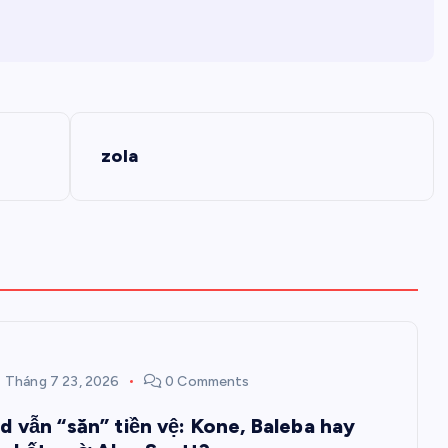
zola
Tháng 7 23, 2026
0 Comments
d vẫn “săn” tiền vệ: Kone, Baleba hay