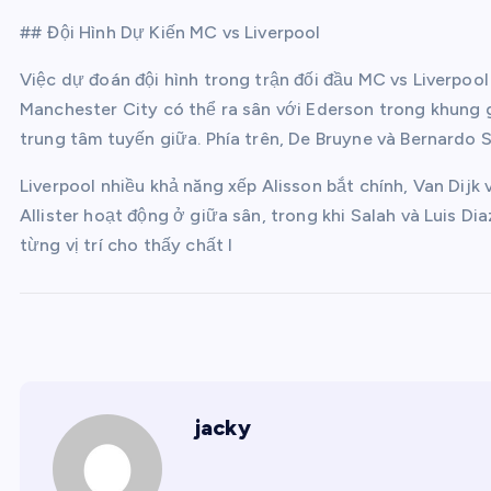
## Đội Hình Dự Kiến MC vs Liverpool
Việc dự đoán đội hình trong trận đối đầu MC vs Liverpool
Manchester City có thể ra sân với Ederson trong khung g
trung tâm tuyến giữa. Phía trên, De Bruyne và Bernardo S
Liverpool nhiều khả năng xếp Alisson bắt chính, Van Dijk 
Allister hoạt động ở giữa sân, trong khi Salah và Luis D
từng vị trí cho thấy chất l
jacky