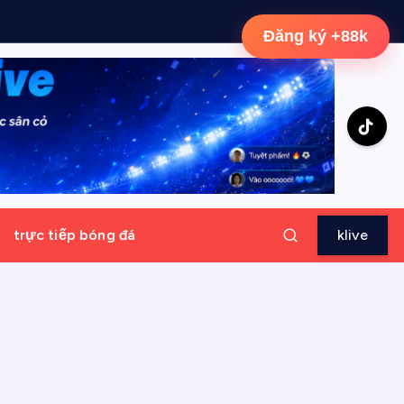
Đăng ký +88k
trực tiếp bóng đá
klive