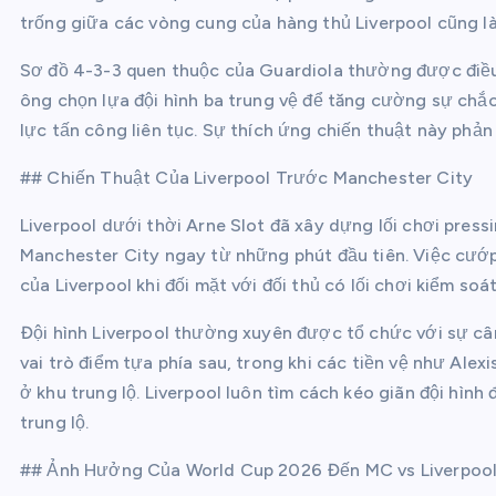
trống giữa các vòng cung của hàng thủ Liverpool cũng là
Sơ đồ 4-3-3 quen thuộc của Guardiola thường được điều c
ông chọn lựa đội hình ba trung vệ để tăng cường sự chắc 
lực tấn công liên tục. Sự thích ứng chiến thuật này phả
## Chiến Thuật Của Liverpool Trước Manchester City
Liverpool dưới thời Arne Slot đã xây dựng lối chơi pre
Manchester City ngay từ những phút đầu tiên. Việc cướp 
của Liverpool khi đối mặt với đối thủ có lối chơi kiểm soá
Đội hình Liverpool thường xuyên được tổ chức với sự cân
vai trò điểm tựa phía sau, trong khi các tiền vệ như Alex
ở khu trung lộ. Liverpool luôn tìm cách kéo giãn đội hì
trung lộ.
## Ảnh Hưởng Của World Cup 2026 Đến MC vs Liverpoo