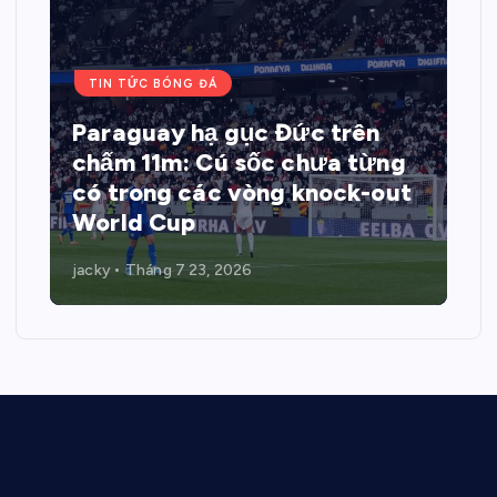
TIN TỨC BÓNG ĐÁ
Paraguay hạ gục Đức trên
chấm 11m: Cú sốc chưa từng
có trong các vòng knock-out
World Cup
jacky
Tháng 7 23, 2026