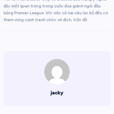
đặc biệt quan trọng trong cuộc đua giành ngôi đầu
bảng Premier League. Với việc cả hai câu lạc bộ đều có
tham vọng cạnh tranh chức vô địch, trận đấ
jacky