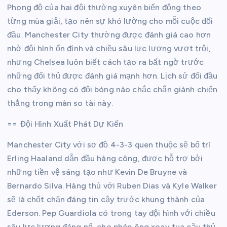
Phong độ của hai đội thường xuyên biến động theo
từng mùa giải, tạo nên sự khó lường cho mỗi cuộc đối
đầu. Manchester City thường được đánh giá cao hơn
nhờ đội hình ổn định và chiều sâu lực lượng vượt trội,
nhưng Chelsea luôn biết cách tạo ra bất ngờ trước
những đối thủ được đánh giá mạnh hơn. Lịch sử đối đầu
cho thấy không có đội bóng nào chắc chắn giành chiến
thắng trong màn so tài này.
== Đội Hình Xuất Phát Dự Kiến
Manchester City với sơ đồ 4-3-3 quen thuộc sẽ bố trí
Erling Haaland dẫn đầu hàng công, được hỗ trợ bởi
những tiền vệ sáng tạo như Kevin De Bruyne và
Bernardo Silva. Hàng thủ với Ruben Dias và Kyle Walker
sẽ là chốt chặn đáng tin cậy trước khung thành của
Ederson. Pep Guardiola có trong tay đội hình với chiều
sâu lực lượng đáng nể, cho phép ông xoay tua cầu thủ