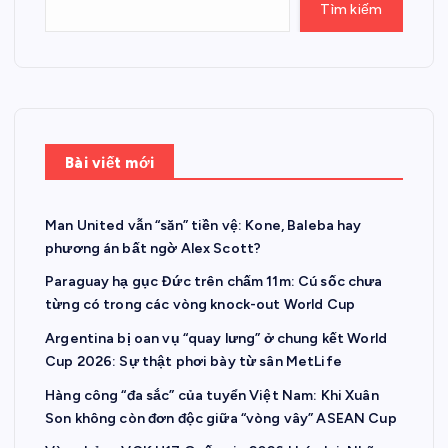
Tìm kiếm
Bài viết mới
Man United vẫn “săn” tiền vệ: Kone, Baleba hay
phương án bất ngờ Alex Scott?
Paraguay hạ gục Đức trên chấm 11m: Cú sốc chưa
từng có trong các vòng knock-out World Cup
Argentina bị oan vụ “quay lưng” ở chung kết World
Cup 2026: Sự thật phơi bày từ sân MetLife
Hàng công “đa sắc” của tuyển Việt Nam: Khi Xuân
Son không còn đơn độc giữa “vòng vây” ASEAN Cup