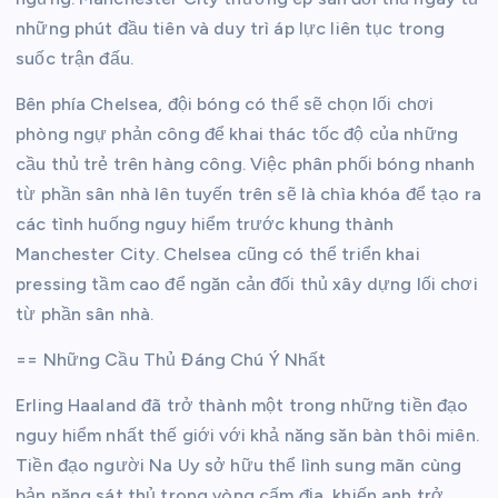
những phút đầu tiên và duy trì áp lực liên tục trong
suốc trận đấu.
Bên phía Chelsea, đội bóng có thể sẽ chọn lối chơi
phòng ngự phản công để khai thác tốc độ của những
cầu thủ trẻ trên hàng công. Việc phân phối bóng nhanh
từ phần sân nhà lên tuyến trên sẽ là chìa khóa để tạo ra
các tình huống nguy hiểm trước khung thành
Manchester City. Chelsea cũng có thể triển khai
pressing tầm cao để ngăn cản đối thủ xây dựng lối chơi
từ phần sân nhà.
== Những Cầu Thủ Đáng Chú Ý Nhất
Erling Haaland đã trở thành một trong những tiền đạo
nguy hiểm nhất thế giới với khả năng săn bàn thôi miên.
Tiền đạo người Na Uy sở hữu thể lình sung mãn cùng
bản năng sát thủ trong vòng cấm địa, khiến anh trở