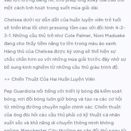
một cách linh hoạt trong suốt mùa giải dài.
Chelsea dưới sự dẫn dắt của huấn luyện viên trẻ tuổi
sẽ triển khai lối chơi pressing tầm cao với đội hình 4-2-
3-1. Những cầu thủ trẻ như Cole Palmer, Noni Madueke
đang cho thấy tiềm năng to lớn trong màu áo xanh.
Hàng thủ của Chelsea được kỳ vọng sẽ thể hiện sự
chắc chắn hơn so với những mùa giải trước đây nhờ sự
bổ sung kinh nghiệm từ những cầu thủ giàu trình độ.
== Chiến Thuật Của Hai Huấn Luyện Viên
Pep Guardiola nổi tiếng với triết lý bóng đá kiểm soát
bóng, nơi đội bóng luôn giữ bóng và tạo ra các cơ hội
từ những đường chuyền ngắn chính xác. Chiến thuật
của ông đòi hỏi các cầu thủ phải có kỹ thuật cá nhân
xuất sắc và khả năng di chuyển thông minh không
ngừng. Manchester City thường ép sân đối thủ ngay từ