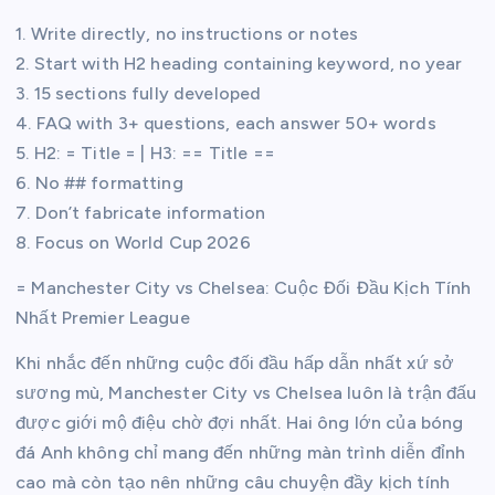
1. Write directly, no instructions or notes
2. Start with H2 heading containing keyword, no year
3. 15 sections fully developed
4. FAQ with 3+ questions, each answer 50+ words
5. H2: = Title = | H3: == Title ==
6. No ## formatting
7. Don’t fabricate information
8. Focus on World Cup 2026
= Manchester City vs Chelsea: Cuộc Đối Đầu Kịch Tính
Nhất Premier League
Khi nhắc đến những cuộc đối đầu hấp dẫn nhất xứ sở
sương mù, Manchester City vs Chelsea luôn là trận đấu
được giới mộ điệu chờ đợi nhất. Hai ông lớn của bóng
đá Anh không chỉ mang đến những màn trình diễn đỉnh
cao mà còn tạo nên những câu chuyện đầy kịch tính