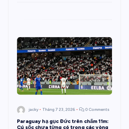
jacky
Tháng 7 23, 2026
0 Comments
Paraguay hạ gục Đức trên chấm 11m:
Cú sốc chưa từng có trong các vòng