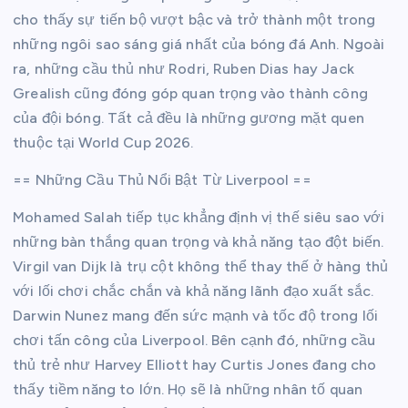
cho thấy sự tiến bộ vượt bậc và trở thành một trong
những ngôi sao sáng giá nhất của bóng đá Anh. Ngoài
ra, những cầu thủ như Rodri, Ruben Dias hay Jack
Grealish cũng đóng góp quan trọng vào thành công
của đội bóng. Tất cả đều là những gương mặt quen
thuộc tại World Cup 2026.
== Những Cầu Thủ Nổi Bật Từ Liverpool ==
Mohamed Salah tiếp tục khẳng định vị thế siêu sao với
những bàn thắng quan trọng và khả năng tạo đột biến.
Virgil van Dijk là trụ cột không thể thay thế ở hàng thủ
với lối chơi chắc chắn và khả năng lãnh đạo xuất sắc.
Darwin Nunez mang đến sức mạnh và tốc độ trong lối
chơi tấn công của Liverpool. Bên cạnh đó, những cầu
thủ trẻ như Harvey Elliott hay Curtis Jones đang cho
thấy tiềm năng to lớn. Họ sẽ là những nhân tố quan