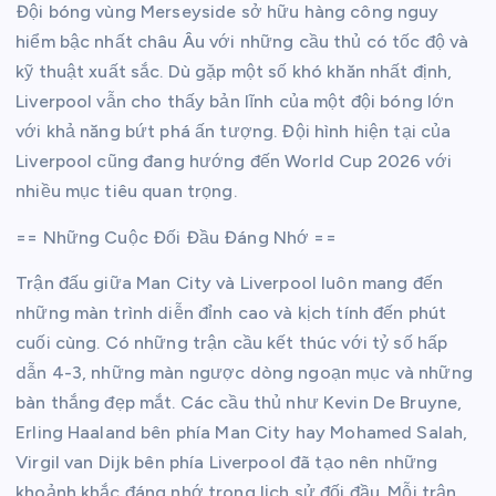
Đội bóng vùng Merseyside sở hữu hàng công nguy
hiểm bậc nhất châu Âu với những cầu thủ có tốc độ và
kỹ thuật xuất sắc. Dù gặp một số khó khăn nhất định,
Liverpool vẫn cho thấy bản lĩnh của một đội bóng lớn
với khả năng bứt phá ấn tượng. Đội hình hiện tại của
Liverpool cũng đang hướng đến World Cup 2026 với
nhiều mục tiêu quan trọng.
== Những Cuộc Đối Đầu Đáng Nhớ ==
Trận đấu giữa Man City và Liverpool luôn mang đến
những màn trình diễn đỉnh cao và kịch tính đến phút
cuối cùng. Có những trận cầu kết thúc với tỷ số hấp
dẫn 4-3, những màn ngược dòng ngoạn mục và những
bàn thắng đẹp mắt. Các cầu thủ như Kevin De Bruyne,
Erling Haaland bên phía Man City hay Mohamed Salah,
Virgil van Dijk bên phía Liverpool đã tạo nên những
khoảnh khắc đáng nhớ trong lịch sử đối đầu. Mỗi trận