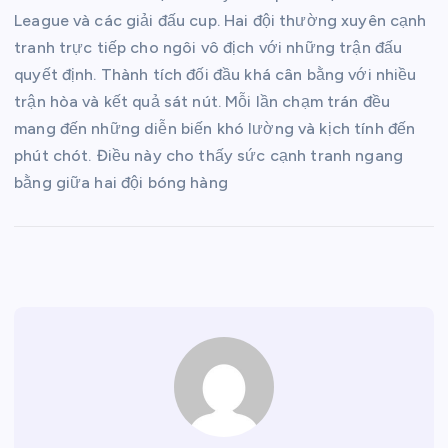
League và các giải đấu cup. Hai đội thường xuyên cạnh
tranh trực tiếp cho ngôi vô địch với những trận đấu
quyết định. Thành tích đối đầu khá cân bằng với nhiều
trận hòa và kết quả sát nút. Mỗi lần chạm trán đều
mang đến những diễn biến khó lường và kịch tính đến
phút chót. Điều này cho thấy sức cạnh tranh ngang
bằng giữa hai đội bóng hàng