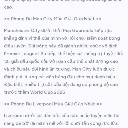
cao.
== Phong Độ Man City Mùa Giải Gần Nhất ==
Manchester City dưới thời Pep Guardiola tiếp tục
khẳng định vị thế của mình với lối chơi kiểm soát bóng
điêu luyện. Đội bóng này đã giành nhiều chức vô địch
Premier League liên tiếp, thể hiện sự thống trị tuyệt đối
tại giải đấu quốc nội. Với dàn cầu thủ chất lượng cao
và chiều sâu đội hình ấn tượng, Man City luôn được
đánh giá là ứng cử viên hàng đầu cho mọi danh hiệu.
Đặc biệt, nhiều trụ cột của đội đang có phong độ cao
trước thềm World Cup 2026.
== Phong Độ Liverpool Mùa Giải Gần Nhất ==
Liverpool dưới sự dẫn dắt của các huấn luyện viên tài
năng đã trở lại mạnh mẽ với lối chơi tấn công rực lửa.