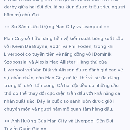
derby giữa hai đội đều là sự kiện được triệu triệu người
hâm mộ chờ đợi.
== So Sánh Lực Lượng Man City vs Liverpool ==
Man City sở hữu hàng tiền vệ kiểm soát bóng xuất sắc
với Kevin De Bruyne, Rodri và Phil Foden, trong khi
Liverpool có tuyến tiền vệ năng động với Dominik
Szoboszlai và Alexis Mac Allister. Hàng thủ của
Liverpool với Van Dijk và Alisson được đánh giá cao về
sự chắc chắn, còn Man City có lợi thế về sự đa dạng
trong lối chơi tấn công. Cả hai đội đều có những cầu
thủ có thể thay đổi cục diện trận đấu với khả năng cá
nhân xuất sắc. Đây là cuộc so sánh luôn được giới
chuyên môn và người hâm mộ quan tâm hàng đầu.
== Ảnh Hưởng Của Man City và Liverpool Đến Đội
Tuyển Quốc Gia ==