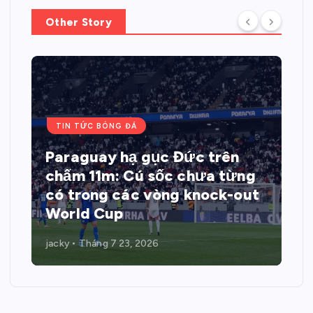
Other Story
TIN TỨC BÓNG ĐÁ
Paraguay hạ gục Đức trên
chấm 11m: Cú sốc chưa từng
có trong các vòng knock-out
World Cup
jacky
Tháng 7 23, 2026