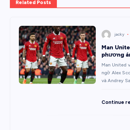
Related Posts
u
h
jacky
ư
Man Unite
phương án
ớ
Man United v
n
ngờ Alex Sco
và Andrey S
g
Continue r
b
à