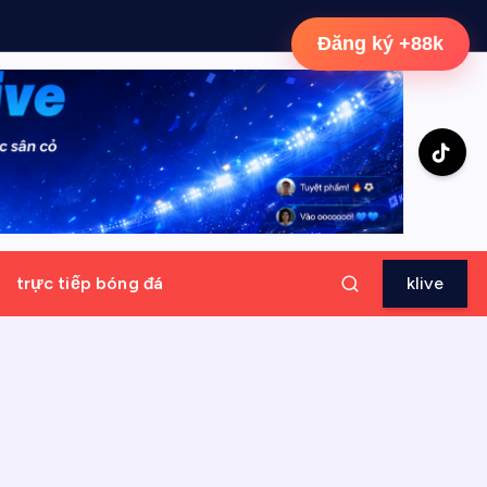
Đăng ký +88k
trực tiếp bóng đá
klive