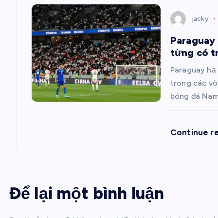
i
jacky
Paraguay 
v
từng có t
i
Paraguay hạ
trong các v
ế
bóng đá Nam
t
Continue r
Để lại một bình luận