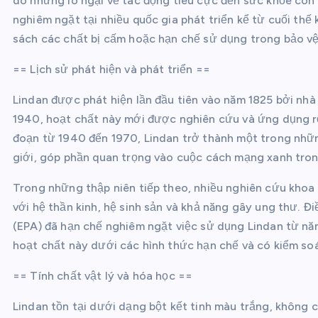
do những lo ngại về tác động tiêu cực đến sức khỏe con 
nghiêm ngặt tại nhiều quốc gia phát triển kể từ cuối th
sách các chất bị cấm hoặc hạn chế sử dụng trong bảo vệ
== Lịch sử phát hiện và phát triển ==
Lindan được phát hiện lần đầu tiên vào năm 1825 bởi nhà
1940, hoạt chất này mới được nghiên cứu và ứng dụng rộn
đoạn từ 1940 đến 1970, Lindan trở thành một trong nhữn
giới, góp phần quan trọng vào cuộc cách mạng xanh tron
Trong những thập niên tiếp theo, nhiều nghiên cứu khoa 
với hệ thần kinh, hệ sinh sản và khả năng gây ung thư. 
(EPA) đã hạn chế nghiêm ngặt việc sử dụng Lindan từ năm 
hoạt chất này dưới các hình thức hạn chế và có kiểm soá
== Tính chất vật lý và hóa học ==
Lindan tồn tại dưới dạng bột kết tinh màu trắng, không 