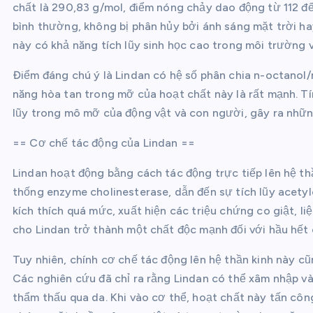
chất là 290,83 g/mol, điểm nóng chảy dao động từ 112 đến
bình thường, không bị phân hủy bởi ánh sáng mặt trời ha
này có khả năng tích lũy sinh học cao trong môi trường v
Điểm đáng chú ý là Lindan có hệ số phân chia n-octanol/
năng hòa tan trong mỡ của hoạt chất này là rất mạnh. Tí
lũy trong mô mỡ của động vật và con người, gây ra những
== Cơ chế tác động của Lindan ==
Lindan hoạt động bằng cách tác động trực tiếp lên hệ th
thống enzyme cholinesterase, dẫn đến sự tích lũy acetylc
kích thích quá mức, xuất hiện các triệu chứng co giật, li
cho Lindan trở thành một chất độc mạnh đối với hầu hết 
Tuy nhiên, chính cơ chế tác động lên hệ thần kinh này c
Các nghiên cứu đã chỉ ra rằng Lindan có thể xâm nhập 
thẩm thấu qua da. Khi vào cơ thể, hoạt chất này tấn côn