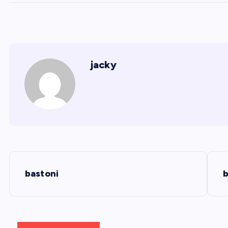
jacky
Đ
bastoni
i
ề