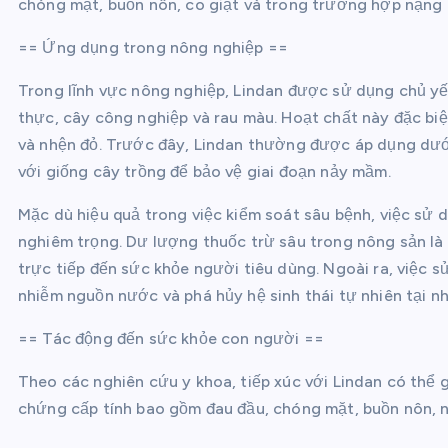
chóng mặt, buồn nôn, co giật và trong trường hợp nặng 
== Ứng dụng trong nông nghiệp ==
Trong lĩnh vực nông nghiệp, Lindan được sử dụng chủ yếu
thực, cây công nghiệp và rau màu. Hoạt chất này đặc biệt
và nhện đỏ. Trước đây, Lindan thường được áp dụng dưới
với giống cây trồng để bảo vệ giai đoạn nảy mầm.
Mặc dù hiệu quả trong việc kiểm soát sâu bệnh, việc sử 
nghiêm trọng. Dư lượng thuốc trừ sâu trong nông sản là
trực tiếp đến sức khỏe người tiêu dùng. Ngoài ra, việc 
nhiễm nguồn nước và phá hủy hệ sinh thái tự nhiên tại n
== Tác động đến sức khỏe con người ==
Theo các nghiên cứu y khoa, tiếp xúc với Lindan có thể 
chứng cấp tính bao gồm đau đầu, chóng mặt, buồn nôn, n