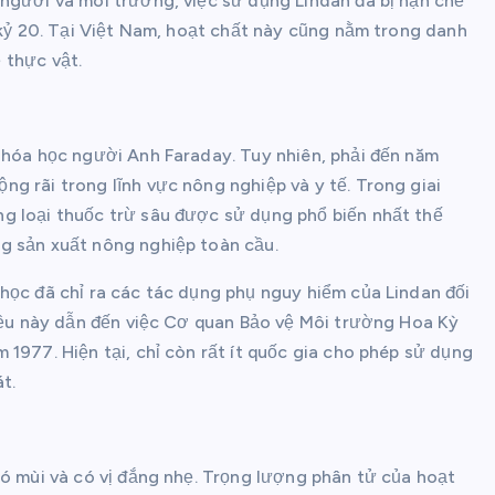
người và môi trường, việc sử dụng Lindan đã bị hạn chế
ế kỷ 20. Tại Việt Nam, hoạt chất này cũng nằm trong danh
 thực vật.
 hóa học người Anh Faraday. Tuy nhiên, phải đến năm
g rãi trong lĩnh vực nông nghiệp và y tế. Trong giai
g loại thuốc trừ sâu được sử dụng phổ biến nhất thế
g sản xuất nông nghiệp toàn cầu.
học đã chỉ ra các tác dụng phụ nguy hiểm của Lindan đối
Điều này dẫn đến việc Cơ quan Bảo vệ Môi trường Hoa Kỳ
1977. Hiện tại, chỉ còn rất ít quốc gia cho phép sử dụng
t.
có mùi và có vị đắng nhẹ. Trọng lượng phân tử của hoạt