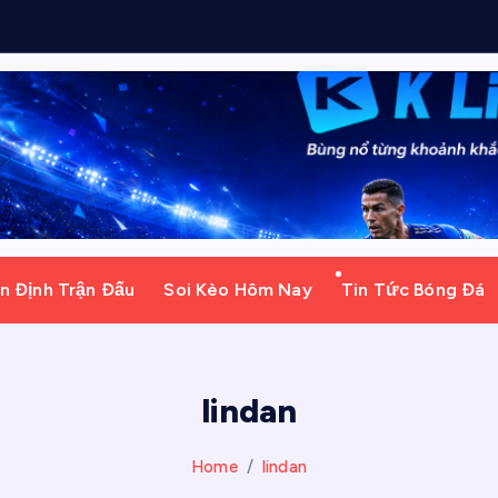
n Định Trận Đấu
Soi Kèo Hôm Nay
Tin Tức Bóng Đá
lindan
Home
lindan