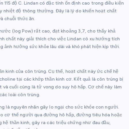
 115 độ C. Lindan có đặc tính ổn định cao trong điều kiện
y nhiệt độ thông thường. Đây là lý do khiến hoạt chất
à chuỗi thức ăn.
nước (log Pow) rất cao, đạt khoảng 3,7, cho thấy khả
nh chất này giải thích cho việc Lindan có xu hướng tích
 ảnh hưởng sức khỏe lâu dài và khó phát hiện kịp thời.
ần kinh của côn trùng. Cụ thể, hoạt chất này ức chế hệ
holine tại các khớp thần kinh cơ. Kết quả là côn trùng bị
ệt và cuối cùng là tử vong do suy hô hấp. Cơ chế này làm
các loài côn trùng.
ũng là nguyên nhân gây lo ngại cho sức khỏe con người.
vào cơ thể người qua đường hô hấp, đường tiêu hóa hoặc
g hệ thần kinh, gây ra các triệu chứng như đau đầu,