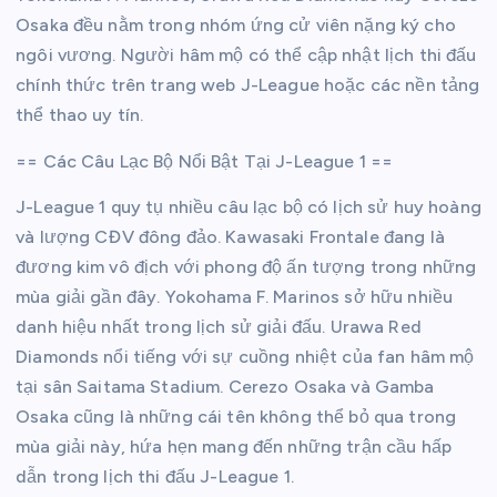
Osaka đều nằm trong nhóm ứng cử viên nặng ký cho
ngôi vương. Người hâm mộ có thể cập nhật lịch thi đấu
chính thức trên trang web J-League hoặc các nền tảng
thể thao uy tín.
== Các Câu Lạc Bộ Nổi Bật Tại J-League 1 ==
J-League 1 quy tụ nhiều câu lạc bộ có lịch sử huy hoàng
và lượng CĐV đông đảo. Kawasaki Frontale đang là
đương kim vô địch với phong độ ấn tượng trong những
mùa giải gần đây. Yokohama F. Marinos sở hữu nhiều
danh hiệu nhất trong lịch sử giải đấu. Urawa Red
Diamonds nổi tiếng với sự cuồng nhiệt của fan hâm mộ
tại sân Saitama Stadium. Cerezo Osaka và Gamba
Osaka cũng là những cái tên không thể bỏ qua trong
mùa giải này, hứa hẹn mang đến những trận cầu hấp
dẫn trong lịch thi đấu J-League 1.