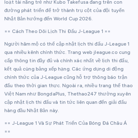
loạt tài năng trẻ như Kubo Takefusa đang trên con
đường phát triển để trở thành trụ cột của đội tuyển
Nhật Bản hướng đến World Cup 2026.
== Cách Theo Dõi Lịch Thi Đấu J-League 1 ==
Người hâm mộ có thể cập nhật lịch thi đấu J-League 1
qua nhiều kênh chính thức. Trang web jleague.co cung
cấp thông tin đầy đủ và chính xác nhất về lịch thi đấu,
kết quả cùng bảng xếp hạng. Các ứng dụng di động
chính thức của J-League cũng hỗ trợ thông báo trận
đấu theo thời gian thực. Ngoài ra, nhiều trang thể thao
Việt Nam như BongdaPlus, Thethao247 thường xuyên
cập nhật lịch thi đấu và tin tức liên quan đến giải đấu
hàng đầu Nhật Bản này.
== J-League 1 Và Sự Phát Triển Của Bóng Đá Châu Á
==