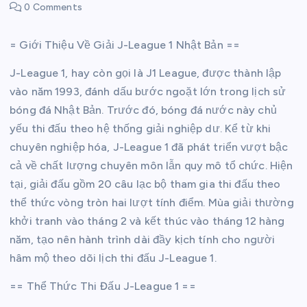
0 Comments
= Giới Thiệu Về Giải J-League 1 Nhật Bản ==
J-League 1, hay còn gọi là J1 League, được thành lập
vào năm 1993, đánh dấu bước ngoặt lớn trong lịch sử
bóng đá Nhật Bản. Trước đó, bóng đá nước này chủ
yếu thi đấu theo hệ thống giải nghiệp dư. Kể từ khi
chuyên nghiệp hóa, J-League 1 đã phát triển vượt bậc
cả về chất lượng chuyên môn lẫn quy mô tổ chức. Hiện
tại, giải đấu gồm 20 câu lạc bộ tham gia thi đấu theo
thể thức vòng tròn hai lượt tính điểm. Mùa giải thường
khởi tranh vào tháng 2 và kết thúc vào tháng 12 hàng
năm, tạo nên hành trình dài đầy kịch tính cho người
hâm mộ theo dõi lịch thi đấu J-League 1.
== Thể Thức Thi Đấu J-League 1 ==