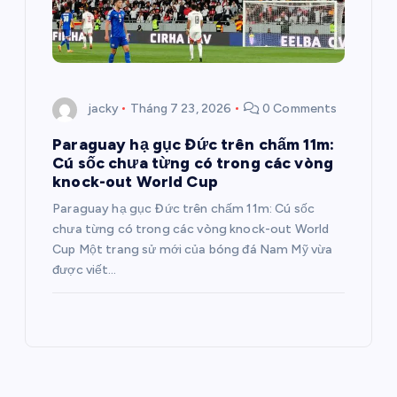
jacky
Tháng 7 23, 2026
0 Comments
Paraguay hạ gục Đức trên chấm 11m:
Cú sốc chưa từng có trong các vòng
knock-out World Cup
Paraguay hạ gục Đức trên chấm 11m: Cú sốc
chưa từng có trong các vòng knock-out World
Cup Một trang sử mới của bóng đá Nam Mỹ vừa
được viết…