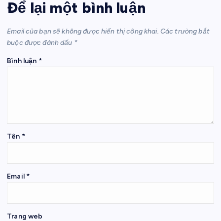
Để lại một bình luận
Email của bạn sẽ không được hiển thị công khai.
Các trường bắt
buộc được đánh dấu
*
Bình luận
*
Tên
*
Email
*
Trang web