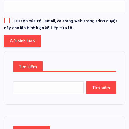
Lưu tên của tôi, email, và trang web trong trình duyệt
này cho lần bình luận kế tiếp của tôi.
Tìm kiếm
Tìm kiếm