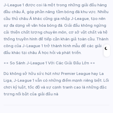
J-League 1 được coi là một trong những giải đấu hàng
đầu châu Á, góp phần nâng tầm bóng đá khu vực. Nhiều
cầu thủ châu Á khác cũng gia nhập J-League, tạo nên
sự đa dạng về văn hóa bóng đá. Giải đấu không ngừng
cải thiện chất lượng chuyên môn, cơ sở vật chất và hệ
thống truyền hình để tiếp cận khán giả toàn cầu. Thành
công của J-League 1 trở thành hình mẫu để các giải
đấu khác tại châu Á học hỏi và phát triển.
== So Sánh J-League 1 Với Các Giải Đấu Lớn ==
Dù không sở hữu sức hút như Premier League hay La
Liga, J-League 1 vẫn có những điểm mạnh riêng biệt. Lối
chơi kỷ luật, tốc độ và sự cạnh tranh cao là những đặc
trưng nổi bật của giải đấu nà