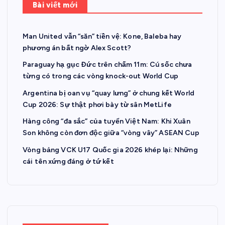
Bài viết mới
Man United vẫn “săn” tiền vệ: Kone, Baleba hay
phương án bất ngờ Alex Scott?
Paraguay hạ gục Đức trên chấm 11m: Cú sốc chưa
từng có trong các vòng knock-out World Cup
Argentina bị oan vụ “quay lưng” ở chung kết World
Cup 2026: Sự thật phơi bày từ sân MetLife
Hàng công “đa sắc” của tuyển Việt Nam: Khi Xuân
Son không còn đơn độc giữa “vòng vây” ASEAN Cup
Vòng bảng VCK U17 Quốc gia 2026 khép lại: Những
cái tên xứng đáng ở tứ kết