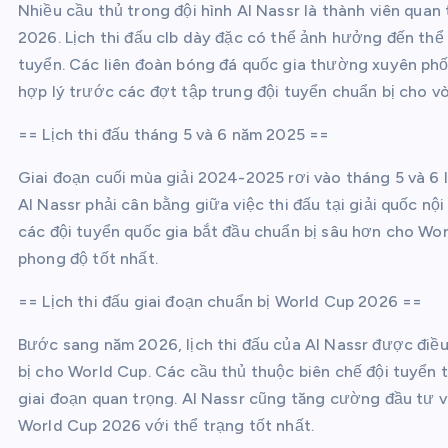
Nhiều cầu thủ trong đội hình Al Nassr là thành viên qua
2026. Lịch thi đấu clb dày đặc có thể ảnh hưởng đến thể 
tuyển. Các liên đoàn bóng đá quốc gia thường xuyên phố
hợp lý trước các đợt tập trung đội tuyển chuẩn bị cho vòn
== Lịch thi đấu tháng 5 và 6 năm 2025 ==
Giai đoạn cuối mùa giải 2024-2025 rơi vào tháng 5 và 6 
Al Nassr phải cân bằng giữa việc thi đấu tại giải quốc nội
các đội tuyển quốc gia bắt đầu chuẩn bị sâu hơn cho Worl
phong độ tốt nhất.
== Lịch thi đấu giai đoạn chuẩn bị World Cup 2026 ==
Bước sang năm 2026, lịch thi đấu của Al Nassr được điều
bị cho World Cup. Các cầu thủ thuộc biên chế đội tuyển t
giai đoạn quan trọng. Al Nassr cũng tăng cường đầu tư v
World Cup 2026 với thể trạng tốt nhất.