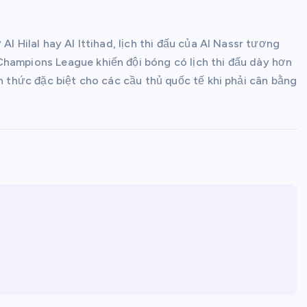
Al Hilal hay Al Ittihad, lịch thi đấu của Al Nassr tương
Champions League khiến đội bóng có lịch thi đấu dày hơn
ch thức đặc biệt cho các cầu thủ quốc tế khi phải cân bằng