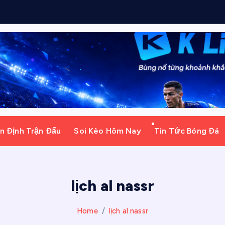
c
n Định Trận Đấu
Soi Kèo Hôm Nay
Tin Tức Bóng Đá
lịch al nassr
Home
lịch al nassr