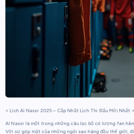
= Lịch Al Nassr 2025 – Cập Nhật Lịch Thi Đấu Mới Nhất 
Al Nassr là một trong những câu lạc bộ có lượng fan hâm
Với sự góp mặt của những ngôi sao hàng đầu thế giới, độ