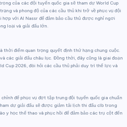
n trọng của các đội tuyển quốc gia sẽ tham dự World Cup
trạng và phong độ của các cầu thủ khi trở về phục vụ đội
i hợp với Al Nassr để đảm bảo cầu thủ được nghỉ ngơi
g loại và giải đấu lớn.
là thời điểm quan trọng quyết định thứ hạng chung cuộc.
 và các giải đấu châu lục. Đồng thời, đây cũng là giai đoạn
d Cup 2026, đòi hỏi các cầu thủ phải duy trì thể lực và
 chỉnh để phục vụ đợt tập trung đội tuyển quốc gia chuẩn
ham dự giải đấu sẽ được giảm tải lịch thi đấu clb trong
ào y học thể thao và phục hồi để đảm bảo các trụ cột đến