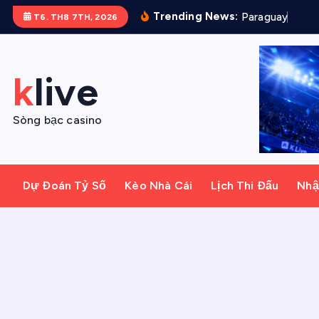
S
Trending News:
P
a
r
a
g
u
a
y
h
ạ
g
ụ
T6. TH8 7TH, 2026
k
i
p
klive
t
o
Sòng bạc casino
c
o
n
t
Dự Đoán Tỷ Số
Kèo Nhà Cái
Lịch Thi Đấu
Nhậ
e
n
t