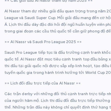
== Các giải đấu Al Nassr tham dự năm 2025 ==
Al Nassr tham dự nhiều giải đấu quan trọng trong năm 
League và Saudi Super Cup. Mỗi giải đấu mang đến cơ hội
Á. Lịch thi đấu dày đặc đòi hỏi đội ngũ huấn luyện viên p
trong giai đoạn các cầu thủ quốc tế cần giữ phong độ đ
== Al Nassr và Saudi Pro League 2025 ==
Saudi Pro League tiếp tục là đấu trường cạnh tranh khốc
quốc tế. Al Nassr đặt mục tiêu cạnh tranh top đầu bảng x
thi đấu tại giải quốc nội được sắp xếp linh hoạt, tạo điều
tuyển quốc gia trong hành trình hướng tới World Cup 20
== Lịch đối đầu trực tiếp của Al Nassr ==
Các trận derby với những đối thủ cạnh tranh trực tiếp như
của người hâm mộ. Lịch thi đấu đối đầu trực tiếp thường 
thể. Những trận đấu này không chỉ quyết định thứ hạng 