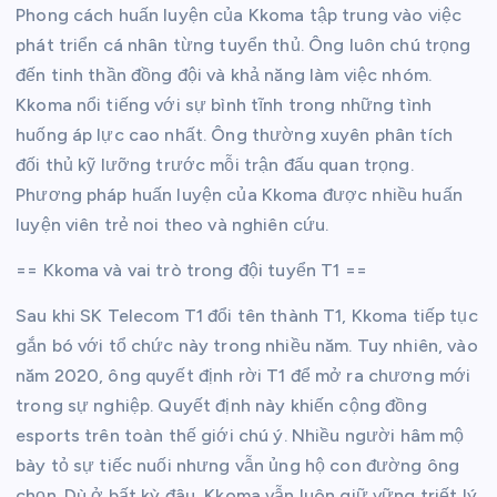
Phong cách huấn luyện của Kkoma tập trung vào việc
phát triển cá nhân từng tuyển thủ. Ông luôn chú trọng
đến tinh thần đồng đội và khả năng làm việc nhóm.
Kkoma nổi tiếng với sự bình tĩnh trong những tình
huống áp lực cao nhất. Ông thường xuyên phân tích
đối thủ kỹ lưỡng trước mỗi trận đấu quan trọng.
Phương pháp huấn luyện của Kkoma được nhiều huấn
luyện viên trẻ noi theo và nghiên cứu.
== Kkoma và vai trò trong đội tuyển T1 ==
Sau khi SK Telecom T1 đổi tên thành T1, Kkoma tiếp tục
gắn bó với tổ chức này trong nhiều năm. Tuy nhiên, vào
năm 2020, ông quyết định rời T1 để mở ra chương mới
trong sự nghiệp. Quyết định này khiến cộng đồng
esports trên toàn thế giới chú ý. Nhiều người hâm mộ
bày tỏ sự tiếc nuối nhưng vẫn ủng hộ con đường ông
chọn. Dù ở bất kỳ đâu, Kkoma vẫn luôn giữ vững triết lý