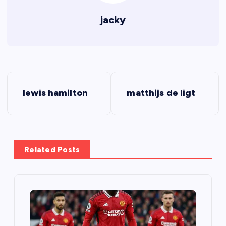
jacky
Đ
lewis hamilton
matthijs de ligt
i
ề
u
Related Posts
h
ư