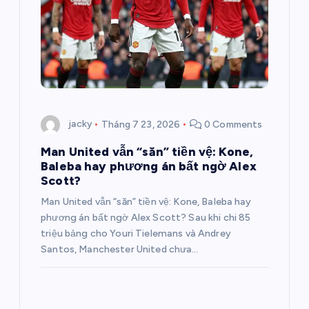
ớ
n
g
b
jacky
Tháng 7 23, 2026
0 Comments
à
Man United vẫn “săn” tiền vệ: Kone,
Baleba hay phương án bất ngờ Alex
i
Scott?
v
Man United vẫn “săn” tiền vệ: Kone, Baleba hay
phương án bất ngờ Alex Scott? Sau khi chi 85
i
triệu bảng cho Youri Tielemans và Andrey
Santos, Manchester United chưa…
ế