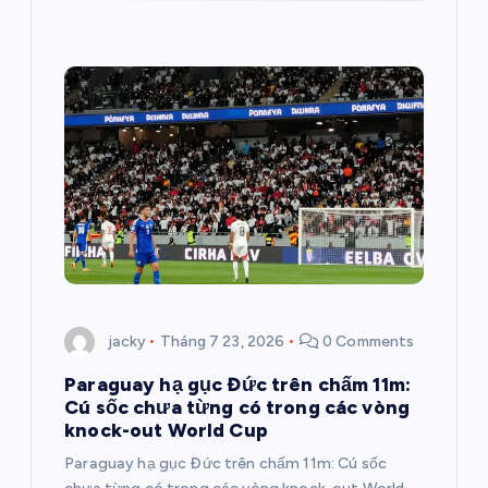
t
jacky
Tháng 7 23, 2026
0 Comments
Paraguay hạ gục Đức trên chấm 11m:
Cú sốc chưa từng có trong các vòng
knock-out World Cup
Paraguay hạ gục Đức trên chấm 11m: Cú sốc