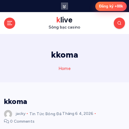
S
Đăng ký +88k
k
i
klive
p
Sòng bạc casino
t
o
c
o
kkoma
n
t
Home
e
n
t
kkoma
jacky
Tin Tức Bóng Đá
Tháng 6 4, 2026
0 Comments