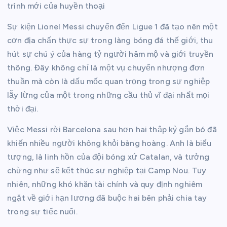
trình mới của huyền thoại
Sự kiện Lionel Messi chuyển đến Ligue 1 đã tạo nên một
cơn địa chấn thực sự trong làng bóng đá thế giới, thu
hút sự chú ý của hàng tỷ người hâm mộ và giới truyền
thông. Đây không chỉ là một vụ chuyển nhượng đơn
thuần mà còn là dấu mốc quan trọng trong sự nghiệp
lẫy lừng của một trong những cầu thủ vĩ đại nhất mọi
thời đại.
Việc Messi rời Barcelona sau hơn hai thập kỷ gắn bó đã
khiến nhiều người không khỏi bàng hoàng. Anh là biểu
tượng, là linh hồn của đội bóng xứ Catalan, và tưởng
chừng như sẽ kết thúc sự nghiệp tại Camp Nou. Tuy
nhiên, những khó khăn tài chính và quy định nghiêm
ngặt về giới hạn lương đã buộc hai bên phải chia tay
trong sự tiếc nuối.