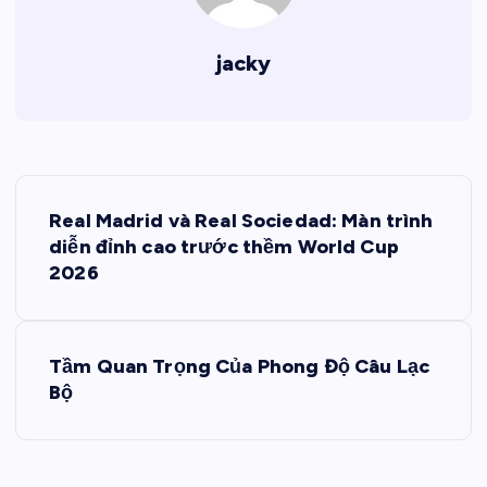
jacky
Đ
Real Madrid và Real Sociedad: Màn trình
i
diễn đỉnh cao trước thềm World Cup
2026
ề
u
Tầm Quan Trọng Của Phong Độ Câu Lạc
Bộ
h
ư