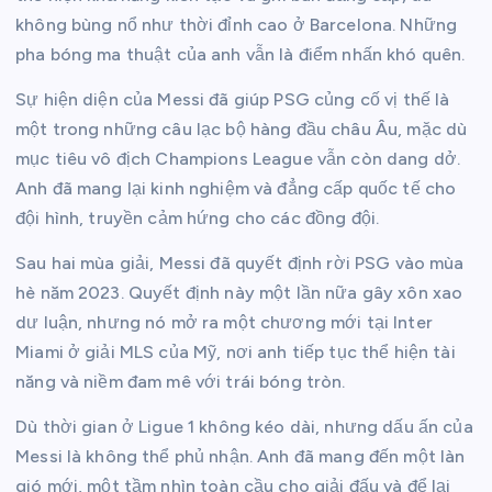
không bùng nổ như thời đỉnh cao ở Barcelona. Những
pha bóng ma thuật của anh vẫn là điểm nhấn khó quên.
Sự hiện diện của Messi đã giúp PSG củng cố vị thế là
một trong những câu lạc bộ hàng đầu châu Âu, mặc dù
mục tiêu vô địch Champions League vẫn còn dang dở.
Anh đã mang lại kinh nghiệm và đẳng cấp quốc tế cho
đội hình, truyền cảm hứng cho các đồng đội.
Sau hai mùa giải, Messi đã quyết định rời PSG vào mùa
hè năm 2023. Quyết định này một lần nữa gây xôn xao
dư luận, nhưng nó mở ra một chương mới tại Inter
Miami ở giải MLS của Mỹ, nơi anh tiếp tục thể hiện tài
năng và niềm đam mê với trái bóng tròn.
Dù thời gian ở Ligue 1 không kéo dài, nhưng dấu ấn của
Messi là không thể phủ nhận. Anh đã mang đến một làn
gió mới, một tầm nhìn toàn cầu cho giải đấu và để lại