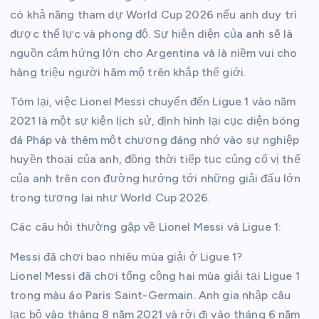
có khả năng tham dự World Cup 2026 nếu anh duy trì
được thể lực và phong độ. Sự hiện diện của anh sẽ là
nguồn cảm hứng lớn cho Argentina và là niềm vui cho
hàng triệu người hâm mộ trên khắp thế giới.
Tóm lại, việc Lionel Messi chuyển đến Ligue 1 vào năm
2021 là một sự kiện lịch sử, định hình lại cục diện bóng
đá Pháp và thêm một chương đáng nhớ vào sự nghiệp
huyền thoại của anh, đồng thời tiếp tục củng cố vị thế
của anh trên con đường hướng tới những giải đấu lớn
trong tương lai như World Cup 2026.
Các câu hỏi thường gặp về Lionel Messi và Ligue 1:
Messi đã chơi bao nhiêu mùa giải ở Ligue 1?
Lionel Messi đã chơi tổng cộng hai mùa giải tại Ligue 1
trong màu áo Paris Saint-Germain. Anh gia nhập câu
lạc bộ vào tháng 8 năm 2021 và rời đi vào tháng 6 năm