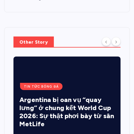
Other Story
TIN TỨC BÓNG ĐÁ
Argentina bị oan vụ “quay
lưng” ở chung kết World Cup
2026: Sự thật phơi bày từ sân
MetLife