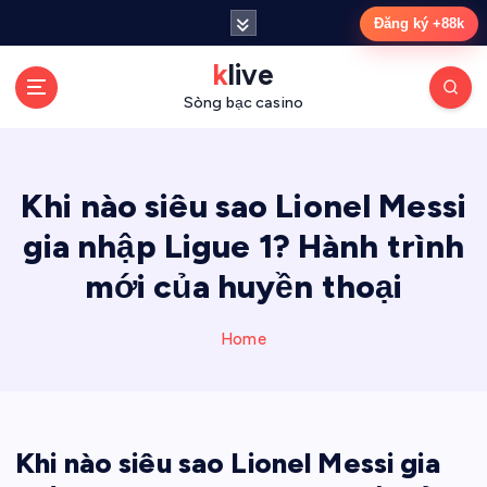
S
Đăng ký +88k
k
i
klive
p
Sòng bạc casino
t
o
c
o
Khi nào siêu sao Lionel Messi
n
gia nhập Ligue 1? Hành trình
t
e
mới của huyền thoại
n
t
Home
Khi nào siêu sao Lionel Messi gia