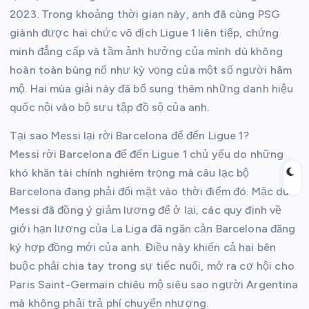
2023. Trong khoảng thời gian này, anh đã cùng PSG
giành được hai chức vô địch Ligue 1 liên tiếp, chứng
minh đẳng cấp và tầm ảnh hưởng của mình dù không
hoàn toàn bùng nổ như kỳ vọng của một số người hâm
mộ. Hai mùa giải này đã bổ sung thêm những danh hiệu
quốc nội vào bộ sưu tập đồ sộ của anh.
Tại sao Messi lại rời Barcelona để đến Ligue 1?
Messi rời Barcelona để đến Ligue 1 chủ yếu do những
khó khăn tài chính nghiêm trọng mà câu lạc bộ
Barcelona đang phải đối mặt vào thời điểm đó. Mặc dù
Messi đã đồng ý giảm lương để ở lại, các quy định về
giới hạn lương của La Liga đã ngăn cản Barcelona đăng
ký hợp đồng mới của anh. Điều này khiến cả hai bên
buộc phải chia tay trong sự tiếc nuối, mở ra cơ hội cho
Paris Saint-Germain chiêu mộ siêu sao người Argentina
mà không phải trả phí chuyển nhượng.