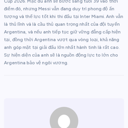
Cup 2026. Mặc dù anh sẽ bước sang tuổi 39 vào thời
điểm đó, nhưng Messi vẫn đang duy trì phong độ ấn
tượng và thể lực tốt khi thi đấu tại Inter Miami. Anh vẫn
là thủ lĩnh và là cầu thủ quan trọng nhất của đội tuyển
Argentina, và nếu anh tiếp tục giữ vững đẳng cấp hiện
tại, đồng thời Argentina vượt qua vòng loại, khả năng
anh góp mặt tại giải đấu lớn nhất hành tinh là rất cao.
Sự hiện diện của anh sẽ là nguồn động lực to lớn cho
Argentina bảo vệ ngôi vương.