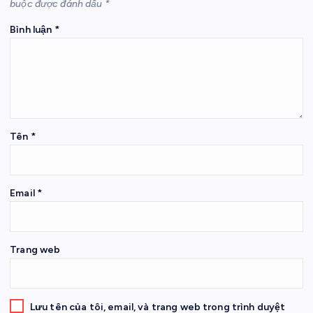
buộc được đánh dấu
*
Bình luận
*
Tên
*
Email
*
Trang web
Lưu tên của tôi, email, và trang web trong trình duyệt