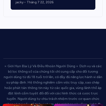
jacky
Tháng 7 22, 2026
= Giới Hạn Địa Lý Và Điều Khoản Người Dùng = Dịch vụ và các
bộ lọc thông số của chúng tôi chỉ cung cấp cho đối tượng
người dùng từ đủ 18 tuổi trở lên, có đầy đủ năng lực hành vi dân
sự pháp định. Hệ thống nghiêm cấm việc truy cập, sao chép
hoặc phát tán thông tin này từ các quốc gia, vùng lãnh thổ áp
đặt lệnh cấm tuyệt đối đối với các hình thức cá cược trực
tuyến. Người dùng tự chịu trách nhiệm trước cơ quan chức
năng sở tại nếu cố tình vi phạm các giới hạn này.Copyright ©