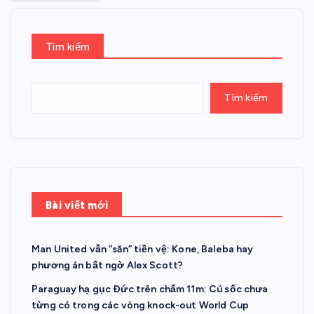
Tìm kiếm
Tìm kiếm
Bài viết mới
Man United vẫn “săn” tiền vệ: Kone, Baleba hay
phương án bất ngờ Alex Scott?
Paraguay hạ gục Đức trên chấm 11m: Cú sốc chưa
từng có trong các vòng knock-out World Cup