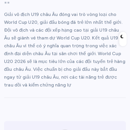
==
Giải vô địch U19 châu Âu đóng vai trò vòng loại cho
World Cup U20, giải đấu bóng đá trẻ lớn nhất thế giới.
Đội vô địch và các đội xếp hạng cao tại giải U19 châu
Âu sẽ giành vé tham dự World Cup U20. Kết quả U19
châu Âu vì thế có ý nghĩa quan trọng trong việc xác
định đại diện châu Âu tại sân chơi thế giới. World Cup
U20 2026 sẽ là mục tiêu lớn của các đội tuyển trẻ hàng
đầu châu Âu. Việc chuẩn bị cho giải đấu này bắt đầu
ngay từ giải U19 châu Âu, nơi các tài năng trẻ được
trau dồi và kiểm chứng năng lự