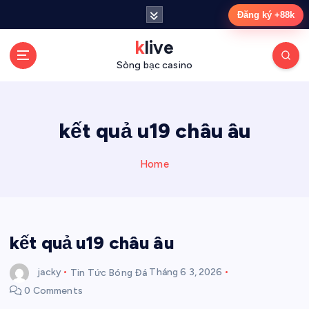
S
Đăng ký +88k
k
i
klive
p
Sòng bạc casino
t
o
c
o
kết quả u19 châu âu
n
t
Home
e
n
t
kết quả u19 châu âu
jacky
Tin Tức Bóng Đá
Tháng 6 3, 2026
0 Comments