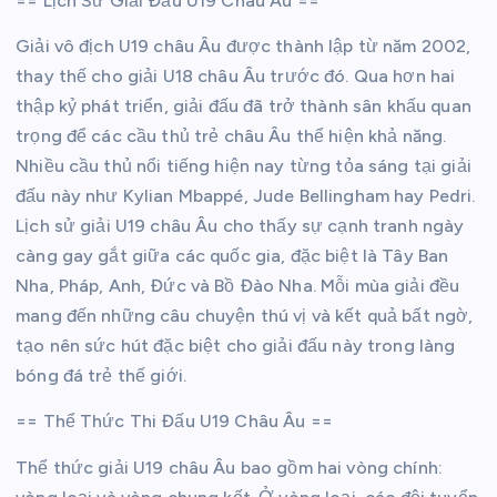
== Lịch Sử Giải Đấu U19 Châu Âu ==
Giải vô địch U19 châu Âu được thành lập từ năm 2002,
thay thế cho giải U18 châu Âu trước đó. Qua hơn hai
thập kỷ phát triển, giải đấu đã trở thành sân khấu quan
trọng để các cầu thủ trẻ châu Âu thể hiện khả năng.
Nhiều cầu thủ nổi tiếng hiện nay từng tỏa sáng tại giải
đấu này như Kylian Mbappé, Jude Bellingham hay Pedri.
Lịch sử giải U19 châu Âu cho thấy sự cạnh tranh ngày
càng gay gắt giữa các quốc gia, đặc biệt là Tây Ban
Nha, Pháp, Anh, Đức và Bồ Đào Nha. Mỗi mùa giải đều
mang đến những câu chuyện thú vị và kết quả bất ngờ,
tạo nên sức hút đặc biệt cho giải đấu này trong làng
bóng đá trẻ thế giới.
== Thể Thức Thi Đấu U19 Châu Âu ==
Thể thức giải U19 châu Âu bao gồm hai vòng chính: