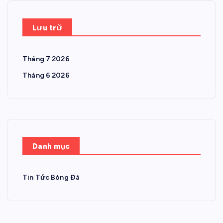
Lưu trữ
Tháng 7 2026
Tháng 6 2026
Danh mục
Tin Tức Bóng Đá