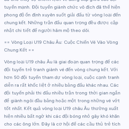
tuyển mạnh. Đội tuyển giành chức vô địch đã thể hiện
phong độ ổn định xuyên suốt giải đấu từ vòng loại đến
chung kết. Những trận đấu quan trọng đều được cập
nhật chi tiết để người hâm mộ theo dõi.
== Vòng Loại U19 Châu Âu: Cuộc Chiến Vé Vào Vòng
Chung Kết ==
Vòng loại U19 châu Âu là giai đoạn quan trọng để các
đội tuyển trẻ tranh giành vé đến vòng chung kết. Với
hơn 50 đội tuyển tham dự vòng loại, cuộc cạnh tranh
diễn ra rất khốc liệt ở nhiều bảng đấu khác nhau. Các
đội tuyển phải thi đấu nhiều trận trong thời gian ngắn
để giành ngôi đầu bảng hoặc một trong những vé vớt
tốt nhất. Kết quả vòng loại U19 châu Âu thường xuất
hiện nhiều bất ngờ khi các đội bóng nhỏ gây khó khăn
cho các ông lớn. Đây là cơ hội để các cầu thủ trẻ tích