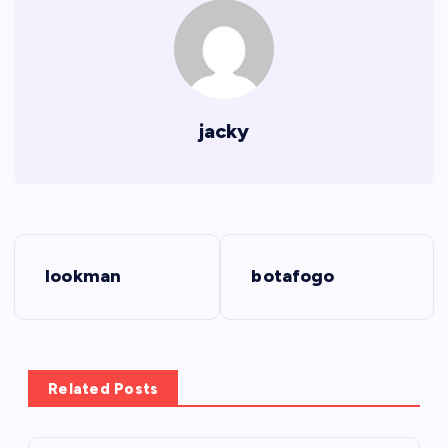
jacky
Đ
lookman
botafogo
i
ề
u
Related Posts