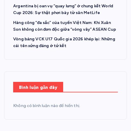
Argentina bị oan vụ “quay lưng” ở chung kết World
Cup 2026: Sự thật phơi bày từ sân MetLife
Hàng công “đa sắc” của tuyển Việt Nam: Khi Xuân
Son không còn đơn độc giữa “vòng vây” ASEAN Cup
Vòng bảng VCK U17 Quốc gia 2026 khép lại: Những
cái tên xứng đáng ở tứ kết
Bình luận gần đây
Không có bình luận nào để hiển thị.