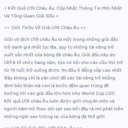
= Kết Quả U19 Châu Âu: Cập Nhật Thông Tin Mới Nhất
Và Tổng Quan Giải Đấu =
== Giới Thiệu Về Giải U19 Châu Âu ==
Giải vô địch U19 châu Âu là một trong những giải đấu
trẻ danh giá nhất lục địa, quy tụ những tài năng trẻ
xuất sắc nhất của bóng đá châu Âu. Giải đấu này do
UEFA tổ chức hàng năm, tạo cơ hội cho các cầu thủ trẻ
từ 19 tuổi trở xuống được thi đấu ở đẳng cấp cao nhất.
Đây không chỉ là sân chơi để các tài năng trẻ khẳng
định bản thân mà còn là bước đệm quan trọng để
hướng tới các giải đấu lớn hơn như World Cup U20.
Kết quả U19 châu Âu luôn được giới chuyên môn và
người hâm mộ theo dõi sát sao bởi đây là nơi phát hiện
những ngôi sao tương lai của bóng đá thế giới.