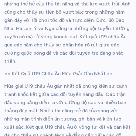
những thế hệ cầu thủ tài năng và thể lực vượt trội. Anh
cũng cho thấy sự tiến bộ vượt bậc trong những năm
gần đây với lối chơi tốc độ và trực diện. Đức, Bồ Đào
Nha, Hà Lan, Ý và Nga cũng là những đội tuyển thường
xuyên có mặt ở vòng knock-out. Kết quả U19 châu Âu
qua các năm cho thấy sự phân hóa rõ rệt giữa các
cường quốc bóng đá và các đội tuyển trẻ đang phát
triển.
== Kết Quả U19 Châu Âu Mùa Giải Gần Nhất ==
Mùa giải U19 châu Âu gần nhất đã chứng kiến sự cạnh
tranh khốc liệt giữa các đội tuyển hàng đầu. Các trận
đấu vòng bảng diễn ra với cường độ cao và nhiều bàn
thắng đẹp mắt. Nhiều tài năng trẻ đã tỏa sáng với
những màn trình diễn ấn tượng, ghi bàn và kiến tạo
xuất sắc. Kết quả U19 châu Âu ở vòng tứ kết và bán kết
đã cho thấy sự chênh lệch về đẳng cấp giữa các đội