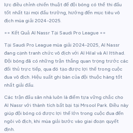
lực điều chỉnh chiến thuật để đội bóng có thể thi đấu
tốt nhất tại mọi đấu trường, hướng đến mục tiêu vô
địch mùa giải 2024-2025.
== Kết Quả Al Nassr Tại Saudi Pro League ==
Tại Saudi Pro League mùa giải 2024-2025, Al Nassr
đang cạnh tranh chức vô địch với Al Hilal và Al Ittihad.
Đội bóng đã có những trận thắng quan trọng trước các
đối thủ trực tiếp, qua đó tạo được lợi thế trong cuộc
đua vô địch. Hiệu suất ghi bàn của đội thuộc hàng tốt
nhất giải đấu.
Các trận đấu sân nhà luôn là điểm tựa vững chắc cho
Al Nassr với thành tích bất bại tại Mrsool Park. Điều này
giúp đội bóng có được lợi thế lớn trong cuộc đua đến
ngôi vô địch, khi mùa giải bước vào giai đoạn quyết
định.