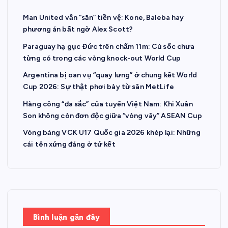
Man United vẫn “săn” tiền vệ: Kone, Baleba hay
phương án bất ngờ Alex Scott?
Paraguay hạ gục Đức trên chấm 11m: Cú sốc chưa
từng có trong các vòng knock-out World Cup
Argentina bị oan vụ “quay lưng” ở chung kết World
Cup 2026: Sự thật phơi bày từ sân MetLife
Hàng công “đa sắc” của tuyển Việt Nam: Khi Xuân
Son không còn đơn độc giữa “vòng vây” ASEAN Cup
Vòng bảng VCK U17 Quốc gia 2026 khép lại: Những
cái tên xứng đáng ở tứ kết
Bình luận gần đây