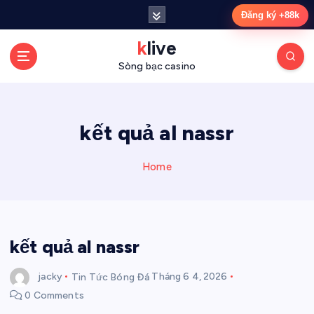
S
Đăng ký +88k
k
i
klive
p
Sòng bạc casino
t
o
c
o
kết quả al nassr
n
t
Home
e
n
t
kết quả al nassr
jacky
Tin Tức Bóng Đá
Tháng 6 4, 2026
0 Comments