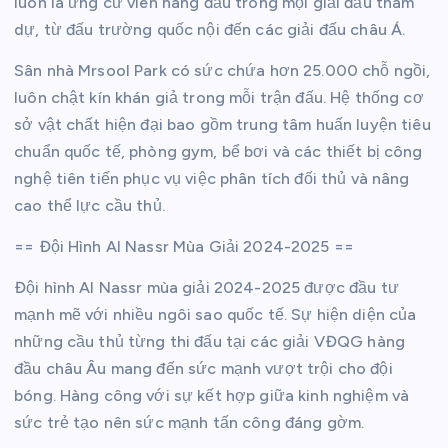
luôn là ứng cử viên hàng đầu trong mọi giải đấu tham
dự, từ đấu trường quốc nội đến các giải đấu châu Á.
Sân nhà Mrsool Park có sức chứa hơn 25.000 chỗ ngồi,
luôn chật kín khán giả trong mỗi trận đấu. Hệ thống cơ
sở vật chất hiện đại bao gồm trung tâm huấn luyện tiêu
chuẩn quốc tế, phòng gym, bể bơi và các thiết bị công
nghệ tiên tiến phục vụ việc phân tích đối thủ và nâng
cao thể lực cầu thủ.
== Đội Hình Al Nassr Mùa Giải 2024-2025 ==
Đội hình Al Nassr mùa giải 2024-2025 được đầu tư
mạnh mẽ với nhiều ngôi sao quốc tế. Sự hiện diện của
những cầu thủ từng thi đấu tại các giải VĐQG hàng
đầu châu Âu mang đến sức mạnh vượt trội cho đội
bóng. Hàng công với sự kết hợp giữa kinh nghiệm và
sức trẻ tạo nên sức mạnh tấn công đáng gờm.