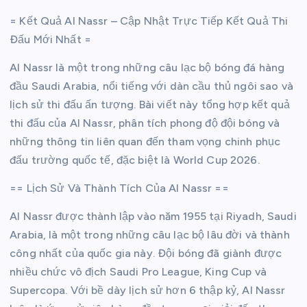
= Kết Quả Al Nassr – Cập Nhật Trực Tiếp Kết Quả Thi
Đấu Mới Nhất =
Al Nassr là một trong những câu lạc bộ bóng đá hàng
đầu Saudi Arabia, nổi tiếng với dàn cầu thủ ngôi sao và
lịch sử thi đấu ấn tượng. Bài viết này tổng hợp kết quả
thi đấu của Al Nassr, phân tích phong độ đội bóng và
những thông tin liên quan đến tham vọng chinh phục
đấu trường quốc tế, đặc biệt là World Cup 2026.
== Lịch Sử Và Thành Tích Của Al Nassr ==
Al Nassr được thành lập vào năm 1955 tại Riyadh, Saudi
Arabia, là một trong những câu lạc bộ lâu đời và thành
công nhất của quốc gia này. Đội bóng đã giành được
nhiều chức vô địch Saudi Pro League, King Cup và
Supercopa. Với bề dày lịch sử hơn 6 thập kỷ, Al Nassr