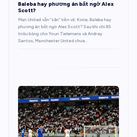
Baleba hay phương án bất ngờ Alex
i
Scott?
v
Man United vẫn “săn” tiền vệ: Kone, Baleba hay
phương án bất ngờ Alex Scott? Sau khi chi 85
i
triệu bảng cho Youri Tielemans và Andrey
Santos, Manchester United chưa…
ế
t