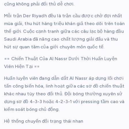
cũng không phải đối thủ dễ chơi.
Mỗi trận Der Riyadh đều là trận cầu được chờ đợi nhất
mùa giải, thu hút hàng triệu khán giả theo dõi trên toàn
thế giới. Cuộc cạnh tranh giữa các câu lạc bộ hàng đầu
Saudi Arabia đã nâng cao chất lượng giải đấu và thu
hút sự quan tâm của giới chuyên môn quốc tế.
== Chiến Thuật Của Al Nassr Dưới Thời Huấn Luyện
Viên Hiện Tại ==
Huấn luyện viên đang dẫn dắt Al Nassr áp dụng lối chơi
tấn công biến hóa, linh hoạt giữa các sơ đồ chiến thuật
khác nhau tùy theo đối thủ. Đội bóng thường xuyên sử
dụng sơ đồ 4-3-3 hoặc 4-2-3-1 với pressing tầm cao và
kiểm soát bóng chủ động.
Hệ thống chuyển đổi trạng thái nhan