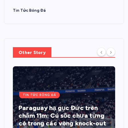
Tin Tức Bóng Đá
Other Story
TIN TỨC BÓNG ĐÁ
Paraguay hạ gục Đức trên
chấm 11m: Cú sốc chưa từng
có trong các vòng knock-out