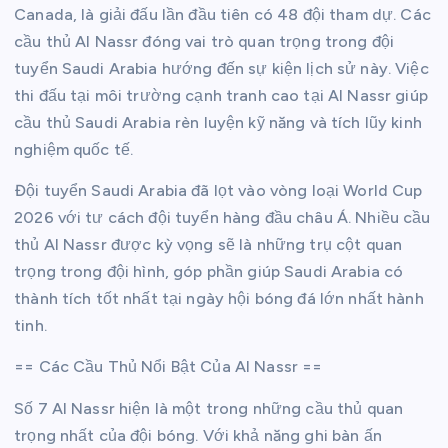
Canada, là giải đấu lần đầu tiên có 48 đội tham dự. Các
cầu thủ Al Nassr đóng vai trò quan trọng trong đội
tuyển Saudi Arabia hướng đến sự kiện lịch sử này. Việc
thi đấu tại môi trường cạnh tranh cao tại Al Nassr giúp
cầu thủ Saudi Arabia rèn luyện kỹ năng và tích lũy kinh
nghiệm quốc tế.
Đội tuyển Saudi Arabia đã lọt vào vòng loại World Cup
2026 với tư cách đội tuyển hàng đầu châu Á. Nhiều cầu
thủ Al Nassr được kỳ vọng sẽ là những trụ cột quan
trọng trong đội hình, góp phần giúp Saudi Arabia có
thành tích tốt nhất tại ngày hội bóng đá lớn nhất hành
tinh.
== Các Cầu Thủ Nổi Bật Của Al Nassr ==
Số 7 Al Nassr hiện là một trong những cầu thủ quan
trọng nhất của đội bóng. Với khả năng ghi bàn ấn