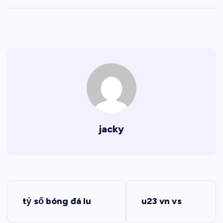
jacky
Đ
tỷ số bóng đá lu
u23 vn vs
i