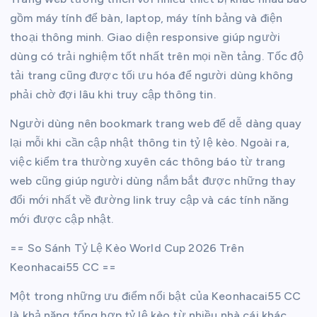
gồm máy tính để bàn, laptop, máy tính bảng và điện
thoại thông minh. Giao diện responsive giúp người
dùng có trải nghiệm tốt nhất trên mọi nền tảng. Tốc độ
tải trang cũng được tối ưu hóa để người dùng không
phải chờ đợi lâu khi truy cập thông tin.
Người dùng nên bookmark trang web để dễ dàng quay
lại mỗi khi cần cập nhật thông tin tỷ lệ kèo. Ngoài ra,
việc kiểm tra thường xuyên các thông báo từ trang
web cũng giúp người dùng nắm bắt được những thay
đổi mới nhất về đường link truy cập và các tính năng
mới được cập nhật.
== So Sánh Tỷ Lệ Kèo World Cup 2026 Trên
Keonhacai55 CC ==
Một trong những ưu điểm nổi bật của Keonhacai55 CC
là khả năng tổng hợp tỷ lệ kèo từ nhiều nhà cái khác