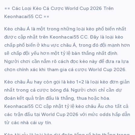
== Các Loại Kèo Cá Cược World Cup 2026 Trên
Keonhacai55 CC ==
Kèo châu Á là một trong những loại kèo phổ biến nhất
được cập nhật trên Keonhacai55 CC. Đây là loại kèo
chấp phổ biến ở khu vực châu Á, trong đó đội mạnh hơn
sẽ chấp đội yếu hơn một tỷ lệ bàn thắng nhất định.
Người chơi cần nắm rõ cách đọc kèo này để đưa ra lựa
chọn chính xác khi tham gia cá cược World Cup 2026.
Kèo châu Âu hay còn gọi là kèo 1×2 là loại kèo đơn giản
nhất trong cá cược bóng đá. Người chơi chỉ cần dự
đoán kết quả trận đấu là thắng, thua hoặc hòa.
Keonhacai55 CC cập nhật tỷ lệ kèo châu Âu cho tất cả
các trận đấu tại World Cup 2026 với mức odds hấp dẫn
từ các nhà cái uy tín.
Kèo tài xỉu là loại kèo dự đoán tổng số bàn thắng trong