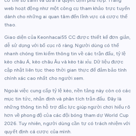
có thể so sánh và đưa ra quyết định phù hợp. Trang
web hoạt động như một công cụ tham khảo trực tuyến
dành cho những ai quan tâm đến lĩnh vực cá cược thể
thao.
Giao diện của Keonhacai55 CC được thiết kế đơn giản,
dễ sử dụng với bố cục rõ ràng. Người dùng có thể
nhanh chóng tìm kiếm thông tin về các trận đấu, tỷ lệ
kèo châu Á, kèo châu Âu và kèo tài xỉu. Dữ liệu được
cập nhật liên tục theo thời gian thực để đảm bảo tính
chính xác cao nhất cho người xem.
Ngoài việc cung cấp tỷ lệ kèo, nền tảng này còn có các
mục tin tức, nhận định và phân tích trận đấu. Đây là
những thông tin hỗ trợ đắc lực giúp người chơi hiểu rõ
hơn về phong độ của các đội bóng tham dự World Cup
2026. Tuy nhiên, người dùng cần tự có trách nhiệm với
quyết định cá cược của mình.