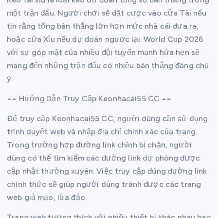
một trận đấu. Người chơi sẽ đặt cược vào cửa Tài nếu
tin rằng tổng bàn thắng lớn hơn mức nhà cái đưa ra,
hoặc cửa Xỉu nếu dự đoán ngược lại. World Cup 2026
với sự góp mặt của nhiều đội tuyển mạnh hứa hẹn sẽ
mang đến những trận đấu có nhiều bàn thắng đáng chú
ý.
== Hướng Dẫn Truy Cập Keonhacai55 CC ==
Để truy cập Keonhacai55 CC, người dùng cần sử dụng
trình duyệt web và nhập địa chỉ chính xác của trang.
Trong trường hợp đường link chính bị chặn, người
dùng có thể tìm kiếm các đường link dự phòng được
cập nhật thường xuyên. Việc truy cập đúng đường link
chính thức sẽ giúp người dùng tránh được các trang
web giả mạo, lừa đảo.
Trang web tương thích với nhiều thiết bị khác nhau bao