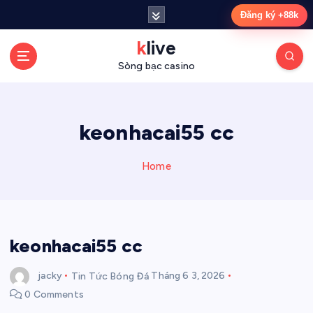
S
Đăng ký +88k
k
i
klive
p
Sòng bạc casino
t
o
c
o
keonhacai55 cc
n
t
Home
e
n
t
keonhacai55 cc
jacky
Tin Tức Bóng Đá
Tháng 6 3, 2026
0 Comments