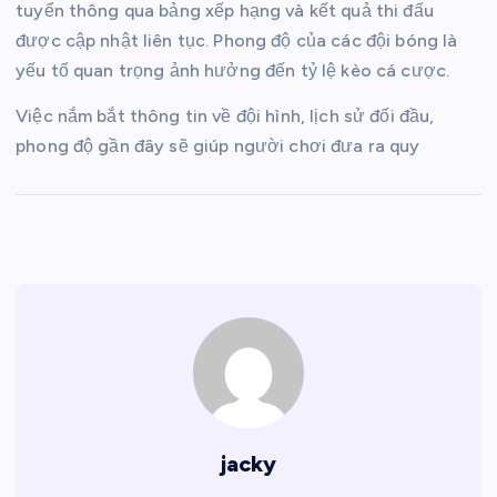
tuyển thông qua bảng xếp hạng và kết quả thi đấu
được cập nhật liên tục. Phong độ của các đội bóng là
yếu tố quan trọng ảnh hưởng đến tỷ lệ kèo cá cược.
Việc nắm bắt thông tin về đội hình, lịch sử đối đầu,
phong độ gần đây sẽ giúp người chơi đưa ra quy
jacky