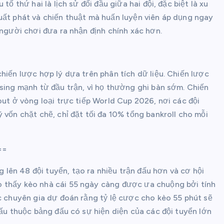
tố thứ hai là lịch sử đối đầu giữa hai đội, đặc biệt là xu
uất phát và chiến thuật mà huấn luyện viên áp dụng ngay
 người chơi đưa ra nhận định chính xác hơn.
hiến lược hợp lý dựa trên phân tích dữ liệu. Chiến lược
ssing mạnh từ đầu trận, vì họ thường ghi bàn sớm. Chiến
out ở vòng loại trực tiếp World Cup 2026, nơi các đội
 vốn chặt chẽ, chỉ đặt tối đa 10% tổng bankroll cho mỗi
==
lên 48 đội tuyển, tạo ra nhiều trận đấu hơn và cơ hội
o thấy kèo nhà cái 55 ngày càng được ưa chuộng bởi tính
ác chuyên gia dự đoán rằng tỷ lệ cược cho kèo 55 phút sẽ
đấu thuộc bảng đấu có sự hiện diện của các đội tuyển lớn