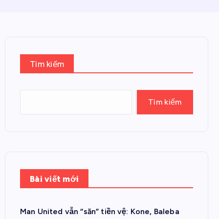
Tìm kiếm
Tìm kiếm
Bài viết mới
Man United vẫn “săn” tiền vệ: Kone, Baleba