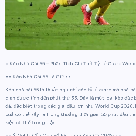
= Kèo Nhà Cái 55 – Phân Tích Chi Tiết Tỷ Lệ Cược Worl
== Kèo Nhà Cái 55 Là Gì? ==
Kèo nhà cái 55 là thuật ngữ chỉ các tỷ lệ cược mà nhà cá
gian được tính đến phút thứ 55. Đây là một loại kèo đặc
đá, đặc biệt trong các giải đấu lớn như World Cup 2026.
quả có thể xảy ra trong khoảng thời gian 55 phút đầu tiê
kiện cụ thể trong trận.
== Ý Nghĩa Của Con Số 55 Trong Kèo Cá Cược ==