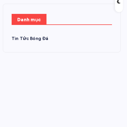
Danh mục
Tin Tức Bóng Đá