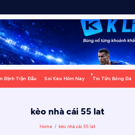
c
Đ
ứ
n Định Trận Đấu
Soi Kèo Hôm Nay
Tin Tức Bóng Đá
kèo nhà cái 55 lat
Home
kèo nhà cái 55 lat