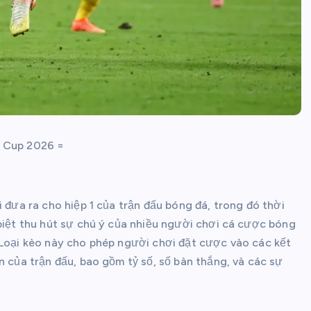
d Cup 2026 =
i đưa ra cho hiệp 1 của trận đấu bóng đá, trong đó thời
 biệt thu hút sự chú ý của nhiều người chơi cá cược bóng
 Loại kèo này cho phép người chơi đặt cược vào các kết
n của trận đấu, bao gồm tỷ số, số bàn thắng, và các sự