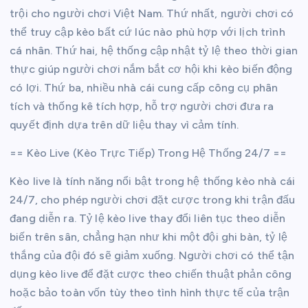
trội cho người chơi Việt Nam. Thứ nhất, người chơi có
thể truy cập kèo bất cứ lúc nào phù hợp với lịch trình
cá nhân. Thứ hai, hệ thống cập nhật tỷ lệ theo thời gian
thực giúp người chơi nắm bắt cơ hội khi kèo biến động
có lợi. Thứ ba, nhiều nhà cái cung cấp công cụ phân
tích và thống kê tích hợp, hỗ trợ người chơi đưa ra
quyết định dựa trên dữ liệu thay vì cảm tính.
== Kèo Live (Kèo Trực Tiếp) Trong Hệ Thống 24/7 ==
Kèo live là tính năng nổi bật trong hệ thống kèo nhà cái
24/7, cho phép người chơi đặt cược trong khi trận đấu
đang diễn ra. Tỷ lệ kèo live thay đổi liên tục theo diễn
biến trên sân, chẳng hạn như khi một đội ghi bàn, tỷ lệ
thắng của đội đó sẽ giảm xuống. Người chơi có thể tận
dụng kèo live để đặt cược theo chiến thuật phản công
hoặc bảo toàn vốn tùy theo tình hình thực tế của trận