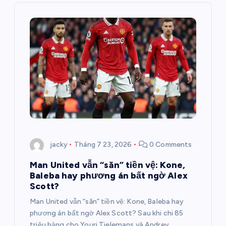
ớ
n
g
b
à
i
jacky
Tháng 7 23, 2026
0 Comments
v
Man United vẫn “săn” tiền vệ: Kone,
Baleba hay phương án bất ngờ Alex
i
Scott?
Man United vẫn “săn” tiền vệ: Kone, Baleba hay
ế
phương án bất ngờ Alex Scott? Sau khi chi 85
triệu bảng cho Youri Tielemans và Andrey