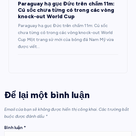
Paraguay hạ gục Đức trên chấm 11m:
Cú sốc chưa từng có trong các vòng
knock-out World Cup
Paraguay hạ gục Đức trên chấm 11m: Cú sốc
chưa từng có trong các vòng knock-out World
Cup Một trang sử mới của bóng đá Nam Mỹ vừa
được viết…
Để lại một bình luận
Email của bạn sẽ không được hiển thị công khai.
Các trường bắt
buộc được đánh dấu
*
Bình luận
*