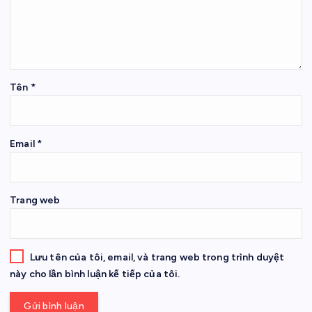
Tên
*
Email
*
Trang web
Lưu tên của tôi, email, và trang web trong trình duyệt
này cho lần bình luận kế tiếp của tôi.