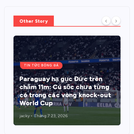
Other Story
TIN TỨC BÓNG ĐÁ
Paraguay hạ gục Đức trên
chấm 11m: Cú sốc chưa từng
có trong các vòng knock-out
World Cup
jacky
Tháng 7 23, 2026