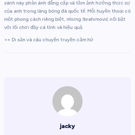
sánh này phản ánh đẳng cấp và tầm ảnh hưởng thực sự
của anh trong làng bóng đá quốc tế. Mỗi huyền thoại có
một phong cách riêng biệt, nhưng Ibrahimović nổi bật
với lối chơi đầy cá tính và hiệu quả.
== Di sản và câu chuyện truyền cảm hứ
jacky