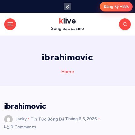
S
Đăng ký +88k
k
i
klive
p
Sòng bạc casino
t
o
c
o
ibrahimovic
n
t
Home
e
n
t
ibrahimovic
jacky
Tin Tức Bóng Đá
Tháng 6 3, 2026
0 Comments