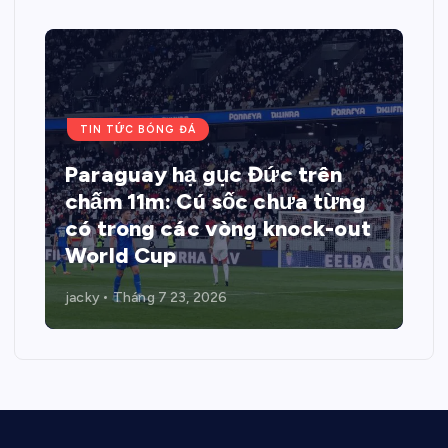
TIN TỨC BÓNG ĐÁ
Paraguay hạ gục Đức trên
chấm 11m: Cú sốc chưa từng
có trong các vòng knock-out
World Cup
jacky
Tháng 7 23, 2026