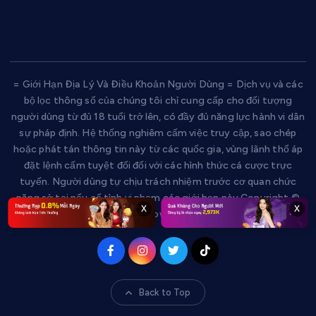
= Giới Hạn Địa Lý Và Điều Khoản Người Dùng = Dịch vụ và các
bộ lọc thông số của chúng tôi chỉ cung cấp cho đối tượng
người dùng từ đủ 18 tuổi trở lên, có đầy đủ năng lực hành vi dân
sự pháp định. Hệ thống nghiêm cấm việc truy cập, sao chép
hoặc phát tán thông tin này từ các quốc gia, vùng lãnh thổ áp
đặt lệnh cấm tuyệt đối đối với các hình thức cá cược trực
tuyến. Người dùng tự chịu trách nhiệm trước cơ quan chức
năng sở tại nếu cố tình vi phạm các giới hạn này.Copyright ©
x
x
2026 klive | Powered by klive
Back to Top