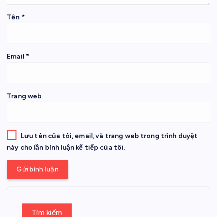
Tên
*
Email
*
Trang web
Lưu tên của tôi, email, và trang web trong trình duyệt
này cho lần bình luận kế tiếp của tôi.
Tìm kiếm