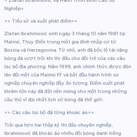
= Zlatan Ibrahimović Và Hành Trình Đỉnh Cao Sự
Nghiệp=
== Tiểu sử và xuất phát điểm==
Zlatan Ibrahimović sinh ngày 3 tháng 10 năm 1981 tại
Malmö, Thụy Điển trong một gia đình nhập cư từ
Bosnia và Herzegovina. Từ nhỏ, anh đã bộc lộ tài năng
bóng đá vượt trội khi thi đấu cho đội trẻ của các câu
lạc bộ địa phương. Năm 1999, anh chính thức được đôn
lên đội một của Malmö FF và bắt đầu hành trình sự
nghiệp chuyên nghiệp đầy ấn tượng. Điểm xuất phát
khiêm tốn này đã đặt nền móng cho một trong những
cầu thủ vĩ đại nhất lịch sử bóng đá thế giới.
== Các câu lạc bộ đã từng khoác áo==
Trải qua hơn hai thập kỷ thi đấu chuyên nghiệp,
Ibrahimović đã khoác áo nhiều đội bóng danh tiếng