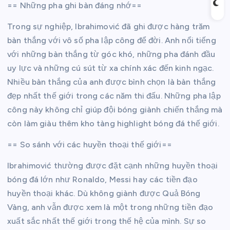
== Những pha ghi bàn đáng nhớ==
Trong sự nghiệp, Ibrahimović đã ghi được hàng trăm
bàn thắng với vô số pha lập công để đời. Anh nổi tiếng
với những bàn thắng từ góc khó, những pha đánh đầu
uy lực và những cú sút từ xa chính xác đến kinh ngạc.
Nhiều bàn thắng của anh được bình chọn là bàn thắng
đẹp nhất thế giới trong các năm thi đấu. Những pha lập
công này không chỉ giúp đội bóng giành chiến thắng mà
còn làm giàu thêm kho tàng highlight bóng đá thế giới.
== So sánh với các huyền thoại thế giới==
Ibrahimović thường được đặt cạnh những huyền thoại
bóng đá lớn như Ronaldo, Messi hay các tiền đạo
huyền thoại khác. Dù không giành được Quả Bóng
Vàng, anh vẫn được xem là một trong những tiền đạo
xuất sắc nhất thế giới trong thế hệ của mình. Sự so