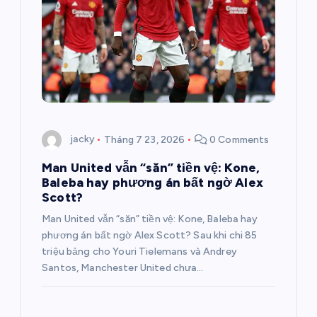
g
b
à
i
jacky
Tháng 7 23, 2026
0 Comments
v
Man United vẫn “săn” tiền vệ: Kone,
Baleba hay phương án bất ngờ Alex
i
Scott?
Man United vẫn “săn” tiền vệ: Kone, Baleba hay
ế
phương án bất ngờ Alex Scott? Sau khi chi 85
triệu bảng cho Youri Tielemans và Andrey
t
Santos, Manchester United chưa…