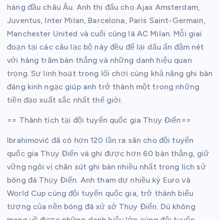
hàng đầu châu Âu. Anh thi đấu cho Ajax Amsterdam,
Juventus, Inter Milan, Barcelona, Paris Saint-Germain,
Manchester United và cuối cùng là AC Milan. Mỗi giai
đoạn tại các câu lạc bộ này đều để lại dấu ấn đậm nét
với hàng trăm bàn thắng và những danh hiệu quan
trọng. Sự linh hoạt trong lối chơi cùng khả năng ghi bàn
đáng kinh ngạc giúp anh trở thành một trong những
tiền đạo xuất sắc nhất thế giới.
== Thành tích tại đội tuyển quốc gia Thụy Điển==
Ibrahimović đã có hơn 120 lần ra sân cho đội tuyển
quốc gia Thụy Điển và ghi được hơn 60 bàn thắng, giữ
vững ngôi vị chân sút ghi bàn nhiều nhất trong lịch sử
bóng đá Thụy Điển. Anh tham dự nhiều kỳ Euro và
World Cup cùng đội tuyển quốc gia, trở thành biểu
tượng của nền bóng đá xứ sở Thụy Điển. Dù không
mang về được những danh hiệu lớn cùng đội tuyển,