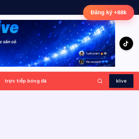
Đăng ký +88k
trực tiếp bóng đá
klive