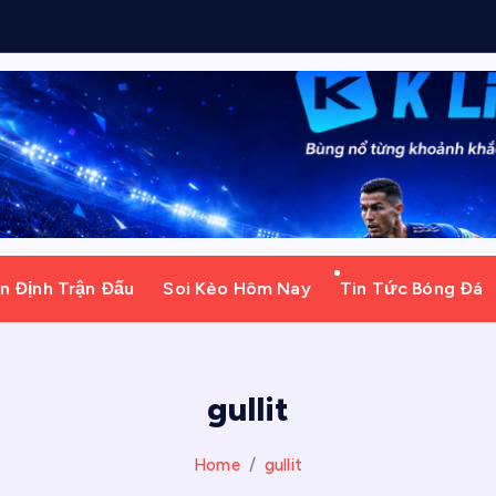
c
n Định Trận Đấu
Soi Kèo Hôm Nay
Tin Tức Bóng Đá
gullit
Home
gullit