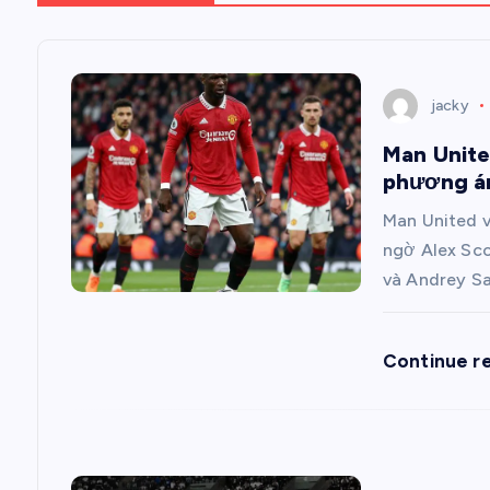
u
h
jacky
ư
Man Unite
phương án
ớ
Man United v
n
ngờ Alex Sco
và Andrey S
g
Continue r
b
à