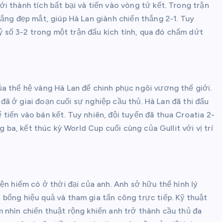
 thành tích bất bại và tiến vào vòng tứ kết. Trong trận
hắng đẹp mắt, giúp Hà Lan giành chiến thắng 2-1. Tuy
tỷ số 3-2 trong một trận đấu kịch tính, qua đó chấm dứt
a thế hệ vàng Hà Lan để chinh phục ngôi vương thế giới.
h đã ở giai đoạn cuối sự nghiệp cầu thủ. Hà Lan đã thi đấu
tiến vào bán kết. Tuy nhiên, đội tuyển đã thua Croatia 2-
g ba, kết thúc kỳ World Cup cuối cùng của Gullit với vị trí
ện hiếm có ở thời đại của anh. Anh sở hữu thể hình lý
bổng hiệu quả và tham gia tấn công trực tiếp. Kỹ thuật
 nhìn chiến thuật rộng khiến anh trở thành cầu thủ đa