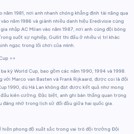
o năm 1981, nơi anh nhanh chóng khẳng định tài năng qua
vào năm 1986 và giành nhiều danh hiệu Eredivisie cùng
h gia nhập AC Milan vào năm 1987, nơi anh cùng đội bóng
ong suốt sự nghiệp, Gullit thi đấu ở nhiều vị trí khác
kinh ngạc trong lối chơi của mình.
 Cup ==
g ba kỳ World Cup, bao gồm các năm 1990, 1994 và 1998.
 với Marco van Basten và Frank Rijkaard, được coi là đội
 Cup 1990, dù Hà Lan không đạt được kết quả như mong
i đấu kiên cường. Đặc biệt, anh ghi bàn thắng quan trọng
 đáng nhớ trong lịch sử đối đầu giữa hai quốc gia.
ể hiện phong độ xuất sắc trong vai trò đội trưởng Đội