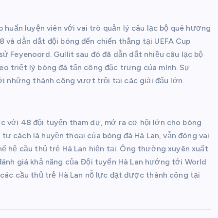
p huấn luyện viên với vai trò quản lý câu lạc bộ quê hương
8 và dẫn dắt đội bóng đến chiến thắng tại UEFA Cup
sử Feyenoord. Gullit sau đó đã dẫn dắt nhiều câu lạc bộ
o triết lý bóng đá tấn công đặc trưng của mình. Sự
ới những thành công vượt trội tại các giải đấu lớn.
c với 48 đội tuyển tham dự, mở ra cơ hội lớn cho bóng
ới tư cách là huyền thoại của bóng đá Hà Lan, vẫn đóng vai
hế hệ cầu thủ trẻ Hà Lan hiện tại. Ông thường xuyên xuất
 đánh giá khả năng của Đội tuyển Hà Lan hướng tới World
 các cầu thủ trẻ Hà Lan nỗ lực đạt được thành công tại