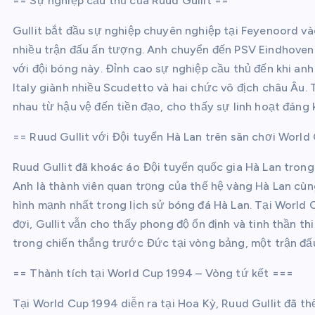
== Sự nghiệp cầu thủ của Ruud Gullit ==
Gullit bắt đầu sự nghiệp chuyên nghiệp tại Feyenoord và
nhiều trận đấu ấn tượng. Anh chuyển đến PSV Eindhoven 
với đội bóng này. Đỉnh cao sự nghiệp cầu thủ đến khi an
Italy giành nhiều Scudetto và hai chức vô địch châu Âu. Tr
nhau từ hậu vệ đến tiền đạo, cho thấy sự linh hoạt đáng 
== Ruud Gullit với Đội tuyển Hà Lan trên sân chơi World
Ruud Gullit đã khoác áo Đội tuyển quốc gia Hà Lan tron
Anh là thành viên quan trọng của thế hệ vàng Hà Lan cùng
hình mạnh nhất trong lịch sử bóng đá Hà Lan. Tại World
đợi, Gullit vẫn cho thấy phong độ ổn định và tinh thần th
trong chiến thắng trước Đức tại vòng bảng, một trận đấu
== Thành tích tại World Cup 1994 – Vòng tứ kết ===
Tại World Cup 1994 diễn ra tại Hoa Kỳ, Ruud Gullit đã th