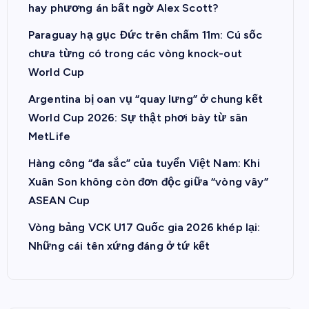
hay phương án bất ngờ Alex Scott?
Paraguay hạ gục Đức trên chấm 11m: Cú sốc
chưa từng có trong các vòng knock-out
World Cup
Argentina bị oan vụ “quay lưng” ở chung kết
World Cup 2026: Sự thật phơi bày từ sân
MetLife
Hàng công “đa sắc” của tuyển Việt Nam: Khi
Xuân Son không còn đơn độc giữa “vòng vây”
ASEAN Cup
Vòng bảng VCK U17 Quốc gia 2026 khép lại:
Những cái tên xứng đáng ở tứ kết