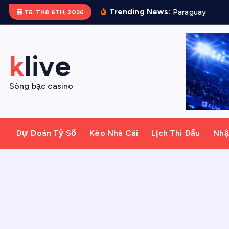
S
Trending News:
P
a
r
a
g
u
a
y
h
ạ
g
ụ
T5. TH8 6TH, 2026
k
i
p
klive
t
o
Sòng bạc casino
c
o
n
t
Dự Đoán Tỷ Số
Kèo Nhà Cái
Lịch Thi Đấu
Nhậ
e
n
t