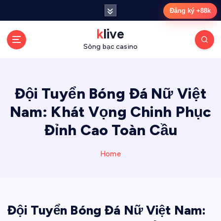
S
Đăng ký +88k
k
i
klive
p
Sòng bạc casino
t
o
c
o
Đội Tuyển Bóng Đá Nữ Việt
n
Nam: Khát Vọng Chinh Phục
t
e
Đỉnh Cao Toàn Cầu
n
t
Home
Đội Tuyển Bóng Đá Nữ Việt Nam: