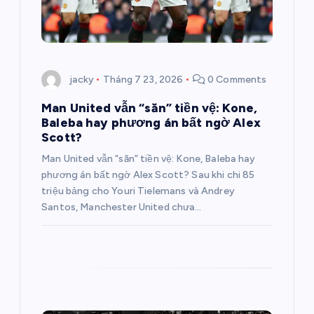
à
i
v
jacky
Tháng 7 23, 2026
0 Comments
Man United vẫn “săn” tiền vệ: Kone,
i
Baleba hay phương án bất ngờ Alex
Scott?
ế
Man United vẫn “săn” tiền vệ: Kone, Baleba hay
phương án bất ngờ Alex Scott? Sau khi chi 85
t
triệu bảng cho Youri Tielemans và Andrey
Santos, Manchester United chưa…