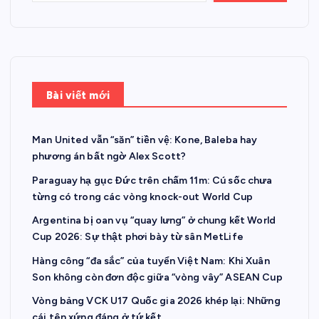
Bài viết mới
Man United vẫn “săn” tiền vệ: Kone, Baleba hay
phương án bất ngờ Alex Scott?
Paraguay hạ gục Đức trên chấm 11m: Cú sốc chưa
từng có trong các vòng knock-out World Cup
Argentina bị oan vụ “quay lưng” ở chung kết World
Cup 2026: Sự thật phơi bày từ sân MetLife
Hàng công “đa sắc” của tuyển Việt Nam: Khi Xuân
Son không còn đơn độc giữa “vòng vây” ASEAN Cup
Vòng bảng VCK U17 Quốc gia 2026 khép lại: Những
cái tên xứng đáng ở tứ kết