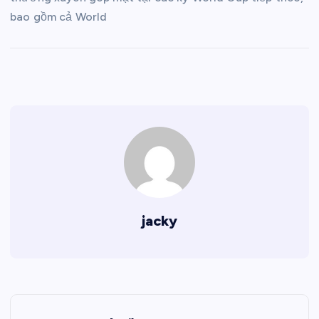
bao gồm cả World
jacky
Đ