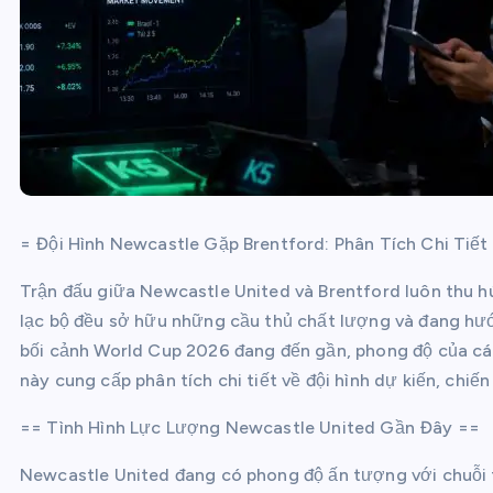
= Đội Hình Newcastle Gặp Brentford: Phân Tích Chi Tiế
Trận đấu giữa Newcastle United và Brentford luôn thu h
lạc bộ đều sở hữu những cầu thủ chất lượng và đang hướn
bối cảnh World Cup 2026 đang đến gần, phong độ của các 
này cung cấp phân tích chi tiết về đội hình dự kiến, chi
== Tình Hình Lực Lượng Newcastle United Gần Đây ==
Newcastle United đang có phong độ ấn tượng với chuỗi t