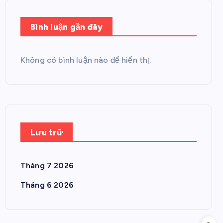
Bình luận gần đây
Không có bình luận nào để hiển thị.
Lưu trữ
Tháng 7 2026
Tháng 6 2026