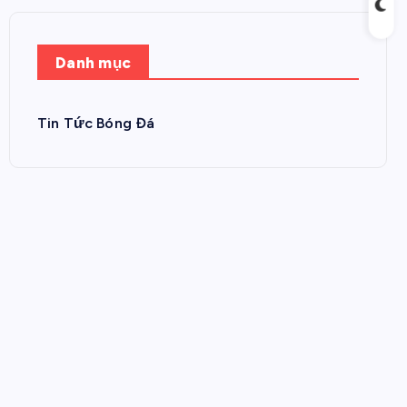
Danh mục
Tin Tức Bóng Đá