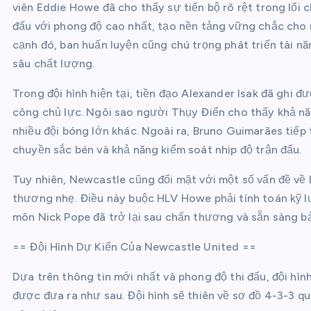
viên Eddie Howe đã cho thấy sự tiến bộ rõ rệt trong lối 
đấu với phong độ cao nhất, tạo nền tảng vững chắc cho m
cạnh đó, ban huấn luyện cũng chú trọng phát triển tài n
sâu chất lượng.
Trong đội hình hiện tại, tiền đạo Alexander Isak đã ghi 
công chủ lực. Ngôi sao người Thụy Điển cho thấy khả nă
nhiều đội bóng lớn khác. Ngoài ra, Bruno Guimarães tiế
chuyền sắc bén và khả năng kiểm soát nhịp độ trận đấu.
Tuy nhiên, Newcastle cũng đối mặt với một số vấn đề về 
thương nhẹ. Điều này buộc HLV Howe phải tính toán kỹ l
môn Nick Pope đã trở lại sau chấn thương và sẵn sàng b
== Đội Hình Dự Kiến Của Newcastle United ==
Dựa trên thông tin mới nhất và phong độ thi đấu, đội hì
được đưa ra như sau. Đội hình sẽ thiên về sơ đồ 4-3-3 q