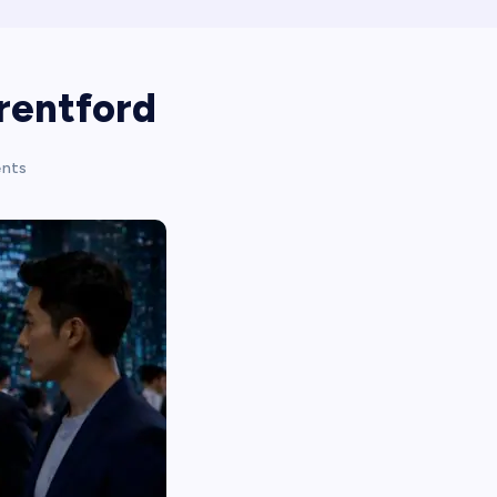
rentford
nts