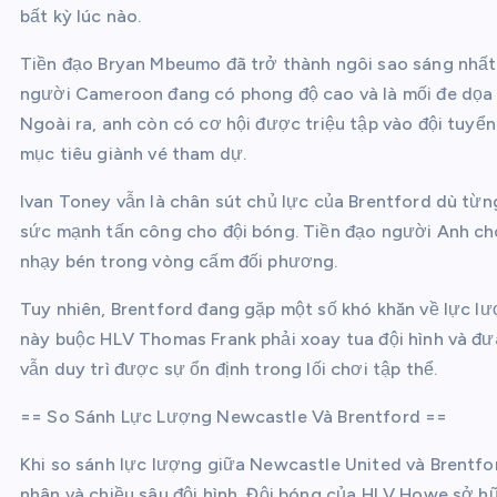
bất kỳ lúc nào.
Tiền đạo Bryan Mbeumo đã trở thành ngôi sao sáng nhất 
người Cameroon đang có phong độ cao và là mối đe dọa 
Ngoài ra, anh còn có cơ hội được triệu tập vào đội tuy
mục tiêu giành vé tham dự.
Ivan Toney vẫn là chân sút chủ lực của Brentford dù từng
sức mạnh tấn công cho đội bóng. Tiền đạo người Anh cho
nhạy bén trong vòng cấm đối phương.
Tuy nhiên, Brentford đang gặp một số khó khăn về lực lư
này buộc HLV Thomas Frank phải xoay tua đội hình và đư
vẫn duy trì được sự ổn định trong lối chơi tập thể.
== So Sánh Lực Lượng Newcastle Và Brentford ==
Khi so sánh lực lượng giữa Newcastle United và Brentfo
nhân và chiều sâu đội hình. Đội bóng của HLV Howe sở hữ