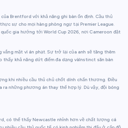
của Brentford với khả năng ghi bàn ổn định. Cầu thủ
thực sự cho mọi hàng phòng ngự tại Premier League.
ển quốc gia hướng tới World Cup 2026, nơi Cameroon đặt
 vắng mặt vì án phạt. Sự trở lại của anh sẽ tăng thêm
 thấy khả năng dứt điểm đa dạng vàInstinct săn bàn
ợng khi nhiều cầu thủ chủ chốt dính chấn thương. Điều
a ra những phương án thay thế hợp lý. Dù vậy, đội bóng
rd, có thể thấy Newcastle nhỉnh hơn về chất lượng cá
u nhiều cầu thủ quốc tế có kinh nghiệm thi đấu ở cấp độ