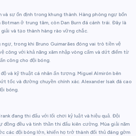
ệm và sự ổn định trong khung thành. Hàng phòng ngự bốn
n Botman ở trung tâm, còn Dan Burn đá cánh trái. Đây là
 giải và tạo thành hàng rào vững chắc.
g ngự, trong khi Bruno Guimarães đóng vai trò tiền vệ
ền vệ công với khả năng xâm nhập vòng cấm và dứt điểm từ
ấn công cho đội bóng.
 độ và kỹ thuật cá nhân ấn tượng. Miguel Almirón bên
bứt tốc và đường chuyền chính xác. Alexander Isak đá cao
đội bóng.
nk đang thi đấu với lối chơi kỷ luật và hiệu quả. Đội
 đồng đều và tinh thần thi đấu kiên cường. Mùa giải năm
c các đội bóng lớn, khiến họ trở thành đối thủ đáng gờm