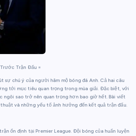
t Trước Trận Đấu =
út sự chú ý của người hâm mộ bóng đá Anh. Cả hai câu
g tới mục tiêu quan trọng trong mùa giải. Đặc biệt, với
ngôi sao trở nên quan trọng hơn bao giờ hết. Bài viết
ến thuật và những yếu tố ảnh hưởng đến kết quả trận đấu.
rận ổn định tại Premier League. Đội bóng của huấn luyện