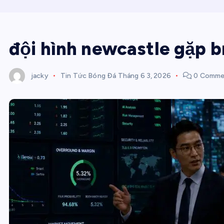
đội hình newcastle gặp b
jacky
Tin Tức Bóng Đá
Tháng 6 3, 2026
0 Comme