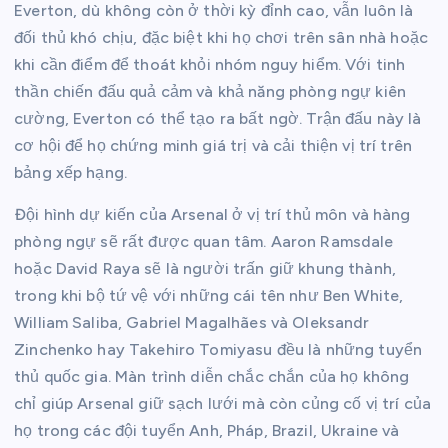
Everton, dù không còn ở thời kỳ đỉnh cao, vẫn luôn là
đối thủ khó chịu, đặc biệt khi họ chơi trên sân nhà hoặc
khi cần điểm để thoát khỏi nhóm nguy hiểm. Với tinh
thần chiến đấu quả cảm và khả năng phòng ngự kiên
cường, Everton có thể tạo ra bất ngờ. Trận đấu này là
cơ hội để họ chứng minh giá trị và cải thiện vị trí trên
bảng xếp hạng.
Đội hình dự kiến của Arsenal ở vị trí thủ môn và hàng
phòng ngự sẽ rất được quan tâm. Aaron Ramsdale
hoặc David Raya sẽ là người trấn giữ khung thành,
trong khi bộ tứ vệ với những cái tên như Ben White,
William Saliba, Gabriel Magalhães và Oleksandr
Zinchenko hay Takehiro Tomiyasu đều là những tuyển
thủ quốc gia. Màn trình diễn chắc chắn của họ không
chỉ giúp Arsenal giữ sạch lưới mà còn củng cố vị trí của
họ trong các đội tuyển Anh, Pháp, Brazil, Ukraine và