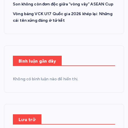
Son không còn đơn độc giữa “vòng vây” ASEAN Cup
Vòng bảng VCK U17 Quốc gia 2026 khép lại: Những
cái tên xứng đáng ở tứ kết
Bình luận gần đây
Không có bình luận nào để hiển thị.
Lưu trữ