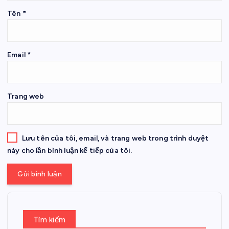
Tên
*
Email
*
Trang web
Lưu tên của tôi, email, và trang web trong trình duyệt
này cho lần bình luận kế tiếp của tôi.
Tìm kiếm