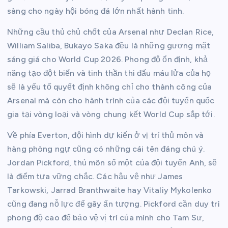
sàng cho ngày hội bóng đá lớn nhất hành tinh.
Những cầu thủ chủ chốt của Arsenal như Declan Rice,
William Saliba, Bukayo Saka đều là những gương mặt
sáng giá cho World Cup 2026. Phong độ ổn định, khả
năng tạo đột biến và tinh thần thi đấu máu lửa của họ
sẽ là yếu tố quyết định không chỉ cho thành công của
Arsenal mà còn cho hành trình của các đội tuyển quốc
gia tại vòng loại và vòng chung kết World Cup sắp tới.
Về phía Everton, đội hình dự kiến ở vị trí thủ môn và
hàng phòng ngự cũng có những cái tên đáng chú ý.
Jordan Pickford, thủ môn số một của đội tuyển Anh, sẽ
là điểm tựa vững chắc. Các hậu vệ như James
Tarkowski, Jarrad Branthwaite hay Vitaliy Mykolenko
cũng đang nỗ lực để gây ấn tượng. Pickford cần duy trì
phong độ cao để bảo vệ vị trí của mình cho Tam Sư,