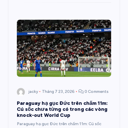
jacky
Tháng 7 23, 2026
0 Comments
Paraguay hạ gục Đức trên chấm 11m:
Cú sốc chưa từng có trong các vòng
knock-out World Cup
Paraguay hạ gục Đức trên chấm 11m: Cú sốc