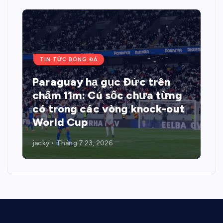
TIN TỨC BÓNG ĐÁ
Paraguay hạ gục Đức trên
chấm 11m: Cú sốc chưa từng
có trong các vòng knock-out
World Cup
jacky
Tháng 7 23, 2026