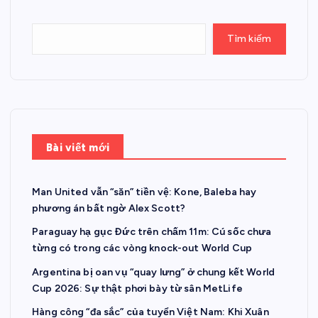
Tìm kiếm
Bài viết mới
Man United vẫn “săn” tiền vệ: Kone, Baleba hay
phương án bất ngờ Alex Scott?
Paraguay hạ gục Đức trên chấm 11m: Cú sốc chưa
từng có trong các vòng knock-out World Cup
Argentina bị oan vụ “quay lưng” ở chung kết World
Cup 2026: Sự thật phơi bày từ sân MetLife
Hàng công “đa sắc” của tuyển Việt Nam: Khi Xuân