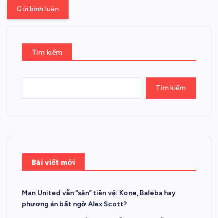
Tìm kiếm
Tìm kiếm
Bài viết mới
Man United vẫn “săn” tiền vệ: Kone, Baleba hay
phương án bất ngờ Alex Scott?