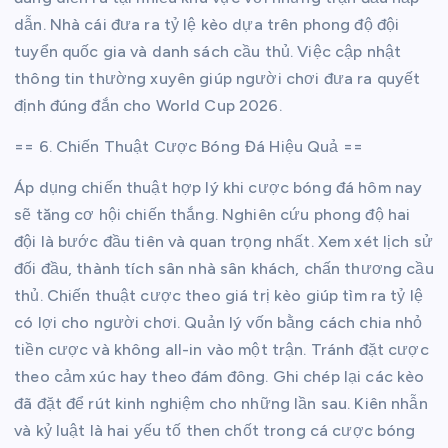
dẫn. Nhà cái đưa ra tỷ lệ kèo dựa trên phong độ đội
tuyển quốc gia và danh sách cầu thủ. Việc cập nhật
thông tin thường xuyên giúp người chơi đưa ra quyết
định đúng đắn cho World Cup 2026.
== 6. Chiến Thuật Cược Bóng Đá Hiệu Quả ==
Áp dụng chiến thuật hợp lý khi cược bóng đá hôm nay
sẽ tăng cơ hội chiến thắng. Nghiên cứu phong độ hai
đội là bước đầu tiên và quan trọng nhất. Xem xét lịch sử
đối đầu, thành tích sân nhà sân khách, chấn thương cầu
thủ. Chiến thuật cược theo giá trị kèo giúp tìm ra tỷ lệ
có lợi cho người chơi. Quản lý vốn bằng cách chia nhỏ
tiền cược và không all-in vào một trận. Tránh đặt cược
theo cảm xúc hay theo đám đông. Ghi chép lại các kèo
đã đặt để rút kinh nghiệm cho những lần sau. Kiên nhẫn
và kỷ luật là hai yếu tố then chốt trong cá cược bóng