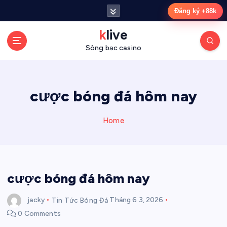
S
Đăng ký +88k
k
i
klive
p
Sòng bạc casino
t
o
c
o
cược bóng đá hôm nay
n
t
Home
e
n
t
cược bóng đá hôm nay
jacky
Tin Tức Bóng Đá
Tháng 6 3, 2026
0 Comments