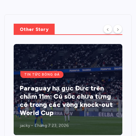
Other Story
TIN TỨC BÓNG ĐÁ
Paraguay hạ gục Đức trên
chấm 11m: Cú sốc chưa từng
có trong các vòng knock-out
World Cup
jacky
Tháng 7 23, 2026