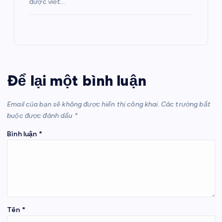
được viết…
Để lại một bình luận
Email của bạn sẽ không được hiển thị công khai.
Các trường bắt
buộc được đánh dấu
*
Bình luận
*
Tên
*