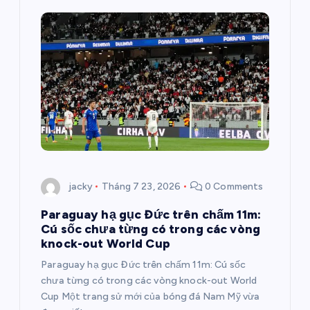
jacky
Tháng 7 23, 2026
0 Comments
Paraguay hạ gục Đức trên chấm 11m:
Cú sốc chưa từng có trong các vòng
knock-out World Cup
Paraguay hạ gục Đức trên chấm 11m: Cú sốc
chưa từng có trong các vòng knock-out World
Cup Một trang sử mới của bóng đá Nam Mỹ vừa