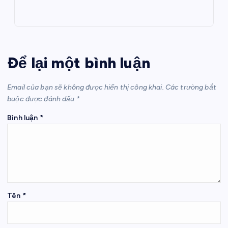
Để lại một bình luận
Email của bạn sẽ không được hiển thị công khai.
Các trường bắt
buộc được đánh dấu
*
Bình luận
*
Tên
*