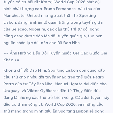
tuyển có cơ hội rất lớn tại World Cup 2026 nhờ đội
hình chất lượng cao. Bruno Fernandes, cầu thủ của
Manchester United nhưng xuất thân từ Sporting
Lisbon, đang là nhân tố quan trọng trong tuyến giữa
của Selecao. Ngoài ra, các cầu thủ trẻ từ đội bóng
cũng đang được đôn lên đội tuyển quốc gia, tạo nên
nguồn nhân lực dồi dào cho Bồ Đào Nha.
== Ảnh Hưởng Đến Đội Tuyển Quốc Gia Các Quốc Gia
Khác ==
Không chỉ Bồ Đào Nha, Sporting Lisbon còn cung cấp
cầu thủ cho nhiều đội tuyển khác trên thế giới. Pedro
Porro đến từ Tây Ban Nha, Manuel Ugarte đại diện cho
Uruguay, và Viktor Gyökeres đến từ Thụy Điển đều
đang là những cầu thủ trẻ triển vọng. Các đội tuyển này
đều có tham vọng tại World Cup 2026, và những cầu
thủ mang trong mình dấu ấn Sporting Lisbon sẽ đóng