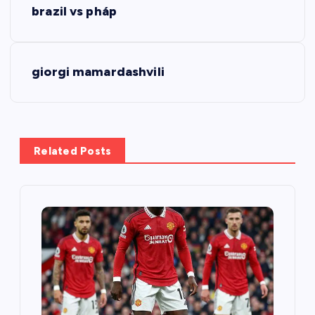
brazil vs pháp
i
ề
giorgi mamardashvili
u
h
Related Posts
ư
ớ
n
g
b