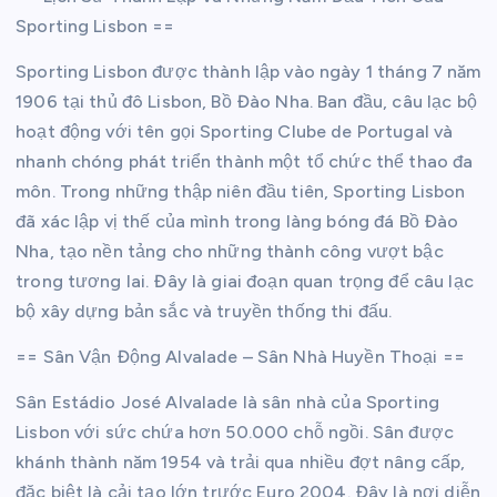
Sporting Lisbon ==
Sporting Lisbon được thành lập vào ngày 1 tháng 7 năm
1906 tại thủ đô Lisbon, Bồ Đào Nha. Ban đầu, câu lạc bộ
hoạt động với tên gọi Sporting Clube de Portugal và
nhanh chóng phát triển thành một tổ chức thể thao đa
môn. Trong những thập niên đầu tiên, Sporting Lisbon
đã xác lập vị thế của mình trong làng bóng đá Bồ Đào
Nha, tạo nền tảng cho những thành công vượt bậc
trong tương lai. Đây là giai đoạn quan trọng để câu lạc
bộ xây dựng bản sắc và truyền thống thi đấu.
== Sân Vận Động Alvalade – Sân Nhà Huyền Thoại ==
Sân Estádio José Alvalade là sân nhà của Sporting
Lisbon với sức chứa hơn 50.000 chỗ ngồi. Sân được
khánh thành năm 1954 và trải qua nhiều đợt nâng cấp,
đặc biệt là cải tạo lớn trước Euro 2004. Đây là nơi diễn