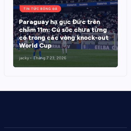
TIN TỨC BÓNG ĐÁ
Paraguay hạ gục Đức trên
chấm 11m: Cú sốc chưa từng
có trong các vòng knock-out
World Cup
jacky
Tháng 7 23, 2026