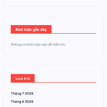
Bình luận gần đây
Không có bình luận nào để hiển thị.
Lưu trữ
Tháng 7 2026
Tháng 6 2026