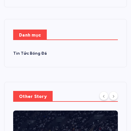
Danh mục
Tin Tức Bóng Đá
Other Story