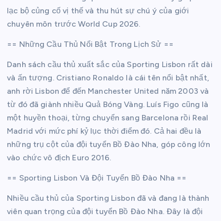
lạc bộ củng cố vị thế và thu hút sự chú ý của giới
chuyên môn trước World Cup 2026.
== Những Cầu Thủ Nổi Bật Trong Lịch Sử ==
Danh sách cầu thủ xuất sắc của Sporting Lisbon rất dài
và ấn tượng. Cristiano Ronaldo là cái tên nổi bật nhất,
anh rời Lisbon để đến Manchester United năm 2003 và
từ đó đã giành nhiều Quả Bóng Vàng. Luís Figo cũng là
một huyền thoại, từng chuyển sang Barcelona rồi Real
Madrid với mức phí kỷ lục thời điểm đó. Cả hai đều là
những trụ cột của đội tuyển Bồ Đào Nha, góp công lớn
vào chức vô địch Euro 2016.
== Sporting Lisbon Và Đội Tuyển Bồ Đào Nha ==
Nhiều cầu thủ của Sporting Lisbon đã và đang là thành
viên quan trọng của đội tuyển Bồ Đào Nha. Đây là đội