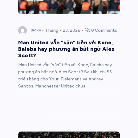
à
i
jacky
Tháng 7 23, 2026
0 Comments
v
Man United vẫn “săn” tiền vệ: Kone,
Baleba hay phương án bất ngờ Alex
i
Scott?
Man United vẫn “săn” tiền vệ: Kone, Baleba hay
ế
phương án bất ngờ Alex Scott? Sau khi chi 85
triệu bảng cho Youri Tielemans và Andrey
t
Santos, Manchester United chưa…