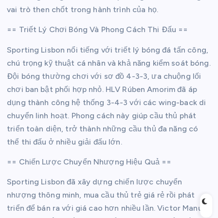
vai trò then chốt trong hành trình của họ.
== Triết Lý Chơi Bóng Và Phong Cách Thi Đấu ==
Sporting Lisbon nổi tiếng với triết lý bóng đá tấn công,
chú trọng kỹ thuật cá nhân và khả năng kiểm soát bóng.
Đội bóng thường chơi với sơ đồ 4-3-3, ưa chuộng lối
chơi ban bật phối hợp nhỏ. HLV Rúben Amorim đã áp
dụng thành công hệ thống 3-4-3 với các wing-back di
chuyển linh hoạt. Phong cách này giúp cầu thủ phát
triển toàn diện, trở thành những cầu thủ đa năng có
thể thi đấu ở nhiều giải đấu lớn.
== Chiến Lược Chuyển Nhượng Hiệu Quả ==
Sporting Lisbon đã xây dựng chiến lược chuyển
nhượng thông minh, mua cầu thủ trẻ giá rẻ rồi phát
triển để bán ra với giá cao hơn nhiều lần. Victor Manuel