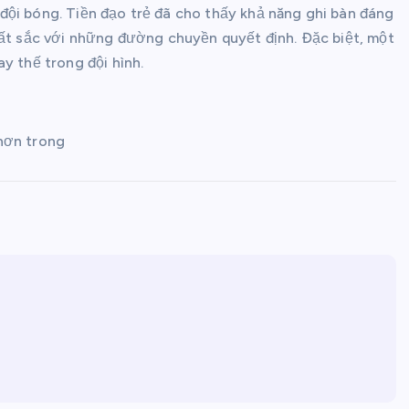
ủa đội bóng. Tiền đạo trẻ đã cho thấy khả năng ghi bàn đáng
uất sắc với những đường chuyền quyết định. Đặc biệt, một
y thế trong đội hình.
hơn trong