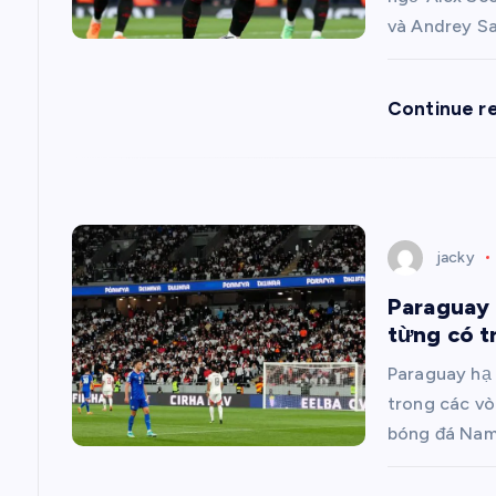
n
và Andrey S
g
Continue r
b
à
i
jacky
Paraguay 
v
từng có t
i
Paraguay hạ
trong các v
ế
bóng đá Nam