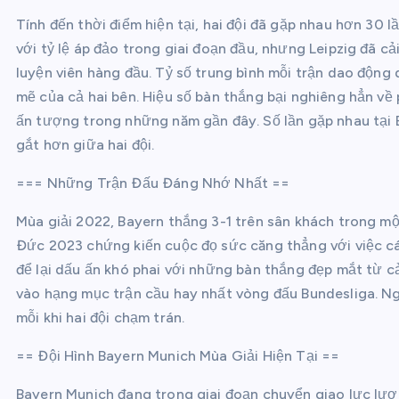
Tính đến thời điểm hiện tại, hai đội đã gặp nhau hơn 30 
với tỷ lệ áp đảo trong giai đoạn đầu, nhưng Leipzig đã cả
luyện viên hàng đầu. Tỷ số trung bình mỗi trận dao động
mẽ của cả hai bên. Hiệu số bàn thắng bại nghiêng hẳn về
ấn tượng trong những năm gần đây. Số lần gặp nhau tại
gắt hơn giữa hai đội.
=== Những Trận Đấu Đáng Nhớ Nhất ==
Mùa giải 2022, Bayern thắng 3-1 trên sân khách trong một
Đức 2023 chứng kiến cuộc đọ sức căng thẳng với việc cá
để lại dấu ấn khó phai với những bàn thắng đẹp mắt từ c
vào hạng mục trận cầu hay nhất vòng đấu Bundesliga. N
mỗi khi hai đội chạm trán.
== Đội Hình Bayern Munich Mùa Giải Hiện Tại ==
Bayern Munich đang trong giai đoạn chuyển giao lực lượn