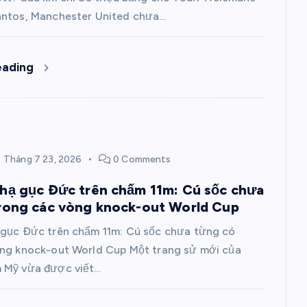
antos, Manchester United chưa…
eading
Tháng 7 23, 2026
0 Comments
hạ gục Đức trên chấm 11m: Cú sốc chưa
rong các vòng knock-out World Cup
 gục Đức trên chấm 11m: Cú sốc chưa từng có
òng knock-out World Cup Một trang sử mới của
 Mỹ vừa được viết…