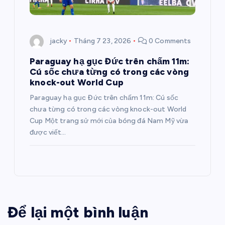
jacky
Tháng 7 23, 2026
0 Comments
Paraguay hạ gục Đức trên chấm 11m:
Cú sốc chưa từng có trong các vòng
knock-out World Cup
Paraguay hạ gục Đức trên chấm 11m: Cú sốc
chưa từng có trong các vòng knock-out World
Cup Một trang sử mới của bóng đá Nam Mỹ vừa
được viết…
Để lại một bình luận