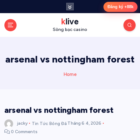
S
Đăng ký +88k
k
i
klive
p
Sòng bạc casino
t
o
c
o
arsenal vs nottingham forest
n
t
Home
e
n
t
arsenal vs nottingham forest
jacky
Tin Tức Bóng Đá
Tháng 6 4, 2026
0 Comments