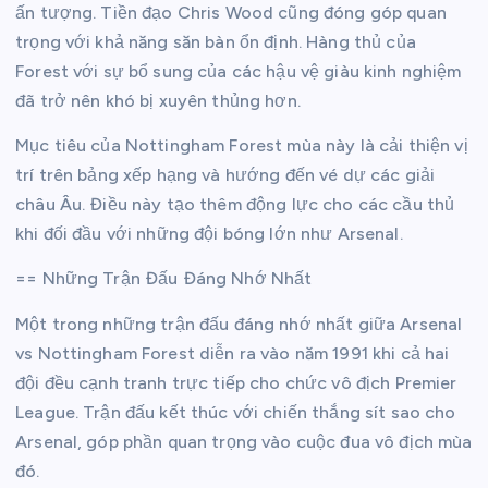
ấn tượng. Tiền đạo Chris Wood cũng đóng góp quan
trọng với khả năng săn bàn ổn định. Hàng thủ của
Forest với sự bổ sung của các hậu vệ giàu kinh nghiệm
đã trở nên khó bị xuyên thủng hơn.
Mục tiêu của Nottingham Forest mùa này là cải thiện vị
trí trên bảng xếp hạng và hướng đến vé dự các giải
châu Âu. Điều này tạo thêm động lực cho các cầu thủ
khi đối đầu với những đội bóng lớn như Arsenal.
== Những Trận Đấu Đáng Nhớ Nhất
Một trong những trận đấu đáng nhớ nhất giữa Arsenal
vs Nottingham Forest diễn ra vào năm 1991 khi cả hai
đội đều cạnh tranh trực tiếp cho chức vô địch Premier
League. Trận đấu kết thúc với chiến thắng sít sao cho
Arsenal, góp phần quan trọng vào cuộc đua vô địch mùa
đó.