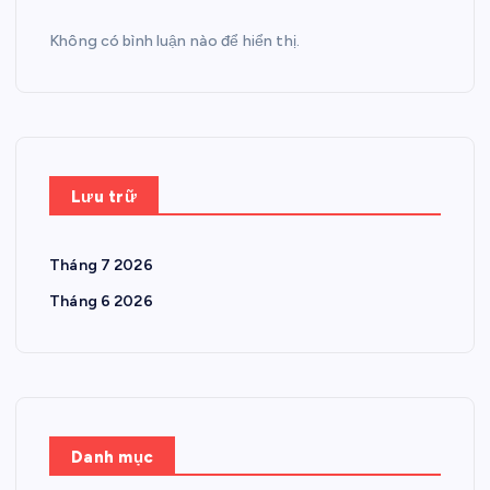
Không có bình luận nào để hiển thị.
Lưu trữ
Tháng 7 2026
Tháng 6 2026
Danh mục