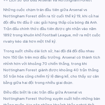
== Lịch Sử Đối Đầu Arsenal Và Nottingham Forest
Những cuộc chạm trán đầu tiên giữa Arsenal vs
Nottingham Forest diễn ra từ cuối thế kỷ 19, khi cả hai
đội đều thi đấu ở các giải hạng thấp của bóng đá Anh.
Trận đấu chính thức đầu tiên được ghi nhận vào năm
1892 trong khuôn khổ Football League, mở ra một cuộc
rivalry kéo dài hơn một thế kỷ.
Trong suốt chiều dài lịch sử, hai đội đã đối đầu nhau
hơn 150 lần trên mọi đấu trường. Arsenal có thành tích
nhỉnh hơn với khoảng 70 chiến thắng, trong khi
Nottingham Forest giành được khoảng 40 trận thắng.
Số trận hòa cũng chiếm tỷ lệ đáng kể, cho thấy sự cân
bằng giữa hai đội trong nhiều giai đoạn.
Điều đặc biệt là các trận đấu giữa Arsenal vs
Nottingham Forest thường xuyên xuất hiện những bàn
thắng muộn, tạo nên những khoảnh khắc nghẹt thở