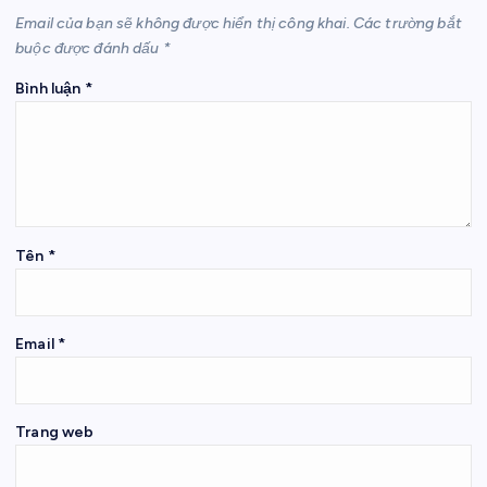
Email của bạn sẽ không được hiển thị công khai.
Các trường bắt
buộc được đánh dấu
*
Bình luận
*
Tên
*
Email
*
Trang web