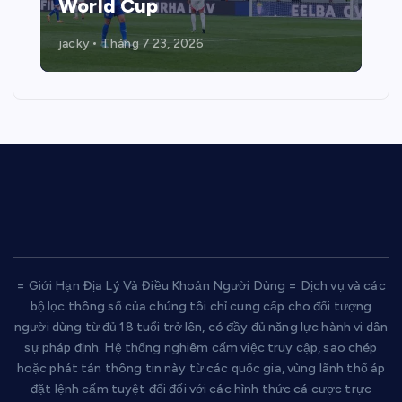
World Cup
jacky
Tháng 7 23, 2026
= Giới Hạn Địa Lý Và Điều Khoản Người Dùng = Dịch vụ và các
bộ lọc thông số của chúng tôi chỉ cung cấp cho đối tượng
người dùng từ đủ 18 tuổi trở lên, có đầy đủ năng lực hành vi dân
sự pháp định. Hệ thống nghiêm cấm việc truy cập, sao chép
hoặc phát tán thông tin này từ các quốc gia, vùng lãnh thổ áp
đặt lệnh cấm tuyệt đối đối với các hình thức cá cược trực