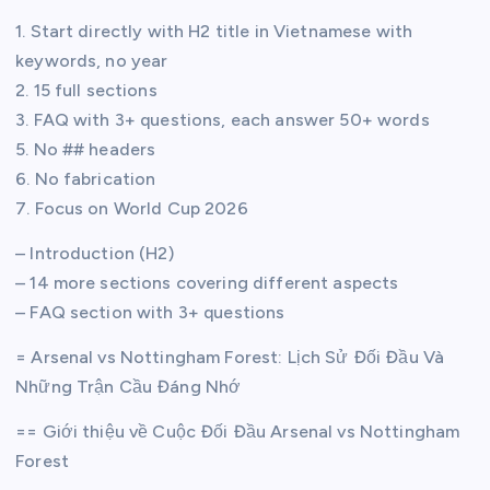
1. Start directly with H2 title in Vietnamese with
keywords, no year
2. 15 full sections
3. FAQ with 3+ questions, each answer 50+ words
5. No ## headers
6. No fabrication
7. Focus on World Cup 2026
– Introduction (H2)
– 14 more sections covering different aspects
– FAQ section with 3+ questions
= Arsenal vs Nottingham Forest: Lịch Sử Đối Đầu Và
Những Trận Cầu Đáng Nhớ
== Giới thiệu về Cuộc Đối Đầu Arsenal vs Nottingham
Forest