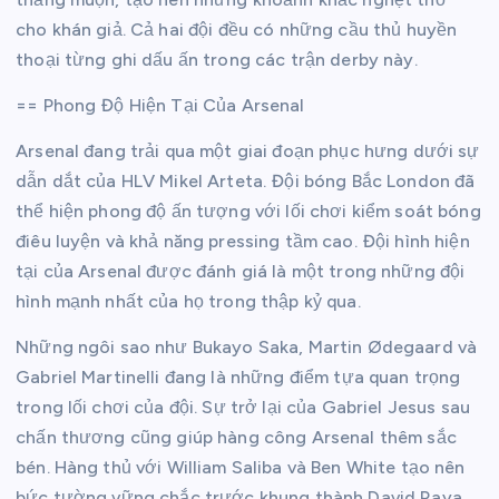
cho khán giả. Cả hai đội đều có những cầu thủ huyền
thoại từng ghi dấu ấn trong các trận derby này.
== Phong Độ Hiện Tại Của Arsenal
Arsenal đang trải qua một giai đoạn phục hưng dưới sự
dẫn dắt của HLV Mikel Arteta. Đội bóng Bắc London đã
thể hiện phong độ ấn tượng với lối chơi kiểm soát bóng
điêu luyện và khả năng pressing tầm cao. Đội hình hiện
tại của Arsenal được đánh giá là một trong những đội
hình mạnh nhất của họ trong thập kỷ qua.
Những ngôi sao như Bukayo Saka, Martin Ødegaard và
Gabriel Martinelli đang là những điểm tựa quan trọng
trong lối chơi của đội. Sự trở lại của Gabriel Jesus sau
chấn thương cũng giúp hàng công Arsenal thêm sắc
bén. Hàng thủ với William Saliba và Ben White tạo nên
bức tường vững chắc trước khung thành David Raya.