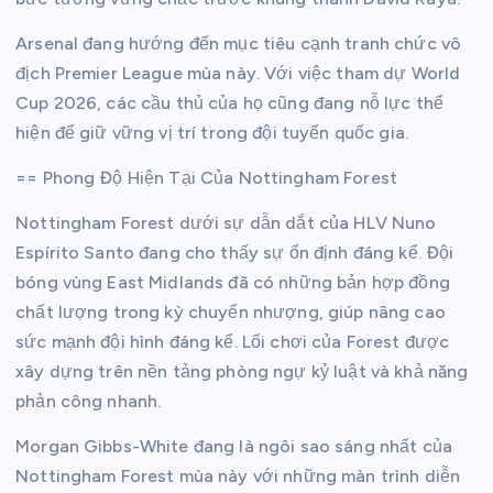
Arsenal đang hướng đến mục tiêu cạnh tranh chức vô
địch Premier League mùa này. Với việc tham dự World
Cup 2026, các cầu thủ của họ cũng đang nỗ lực thể
hiện để giữ vững vị trí trong đội tuyển quốc gia.
== Phong Độ Hiện Tại Của Nottingham Forest
Nottingham Forest dưới sự dẫn dắt của HLV Nuno
Espírito Santo đang cho thấy sự ổn định đáng kể. Đội
bóng vùng East Midlands đã có những bản hợp đồng
chất lượng trong kỳ chuyển nhượng, giúp nâng cao
sức mạnh đội hình đáng kể. Lối chơi của Forest được
xây dựng trên nền tảng phòng ngự kỷ luật và khả năng
phản công nhanh.
Morgan Gibbs-White đang là ngôi sao sáng nhất của
Nottingham Forest mùa này với những màn trình diễn