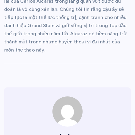
lai của Carlos Alcaraz trong làng quần vợt được dự
đoán là vô cùng xán lạn. Chúng tôi tin rằng cậu ấy sẽ
tiếp tục là một thế lực thống trị, cạnh tranh cho nhiều
danh hiệu Grand Slam và giữ vững vị trí trong top đầu
thế giới trong nhiều năm tới. Alcaraz có tiềm năng trở
thành một trong những huyền thoại vĩ đại nhất của
môn thể thao này.