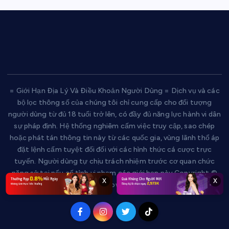
= Giới Hạn Địa Lý Và Điều Khoản Người Dùng = Dịch vụ và các
bộ lọc thông số của chúng tôi chỉ cung cấp cho đối tượng
người dùng từ đủ 18 tuổi trở lên, có đầy đủ năng lực hành vi dân
sự pháp định. Hệ thống nghiêm cấm việc truy cập, sao chép
hoặc phát tán thông tin này từ các quốc gia, vùng lãnh thổ áp
đặt lệnh cấm tuyệt đối đối với các hình thức cá cược trực
tuyến. Người dùng tự chịu trách nhiệm trước cơ quan chức
năng sở tại nếu cố tình vi phạm các giới hạn này.Copyright ©
x
x
2026 klive | Powered by klive