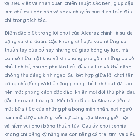
xạ siêu việt và nhãn quan chiến thuật sắc bén, giúp cậu
làm chủ mọi góc sân và xoay chuyển cục diện trận đấu
chỉ trong tích tắc.
Điểm đặc biệt trong lối chơi của Alcaraz chính là sự đa
dạng và khó đoán. Cậu không chỉ dựa vào những cú
thuận tay búa bổ hay những cú giao bóng uy lực, mà
còn sở hữu một kho vũ khí phong phú gồm những cú bỏ
nhỏ tinh tế, những pha lên lưới đầy uy lực và khả năng
phòng thủ đáng kinh ngạc. Sự kết hợp giữa lối chơi tấn
công chủ động và khả năng phòng thủ linh hoạt đã tạo
nên một phong cách độc đáo, khiến mọi đối thủ phải đau
đầu tìm cách hóa giải. Mỗi trận đấu của Alcaraz đều là
một bữa tiệc của những pha bóng mãn nhãn, nơi người
hâm mộ được chứng kiến sự sáng tạo không giới hạn
và niềm vui chơi bóng thuần túy. Cậu ấy chơi tennis
không chỉ bằng kỹ năng mà còn bằng cả trái tim, và điều