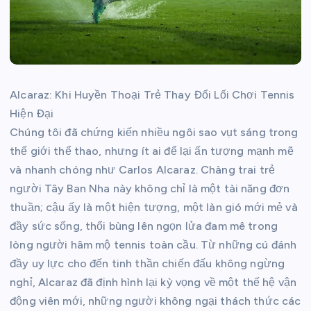
Alcaraz: Khi Huyền Thoại Trẻ Thay Đổi Lối Chơi Tennis
Hiện Đại
Chúng tôi đã chứng kiến nhiều ngôi sao vụt sáng trong
thế giới thể thao, nhưng ít ai để lại ấn tượng mạnh mẽ
và nhanh chóng như Carlos Alcaraz. Chàng trai trẻ
người Tây Ban Nha này không chỉ là một tài năng đơn
thuần; cậu ấy là một hiện tượng, một làn gió mới mẻ và
đầy sức sống, thổi bùng lên ngọn lửa đam mê trong
lòng người hâm mộ tennis toàn cầu. Từ những cú đánh
đầy uy lực cho đến tinh thần chiến đấu không ngừng
nghỉ, Alcaraz đã định hình lại kỳ vọng về một thế hệ vận
động viên mới, những người không ngại thách thức các