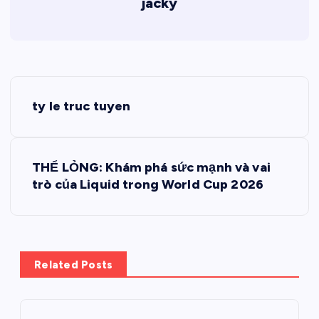
jacky
Đ
ty le truc tuyen
i
ề
THỂ LỎNG: Khám phá sức mạnh và vai
trò của Liquid trong World Cup 2026
u
h
ư
Related Posts
ớ