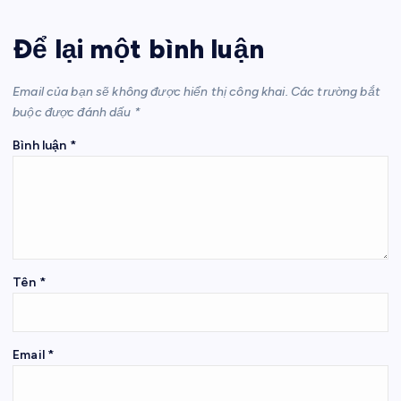
Để lại một bình luận
Email của bạn sẽ không được hiển thị công khai.
Các trường bắt
buộc được đánh dấu
*
Bình luận
*
Tên
*
Email
*