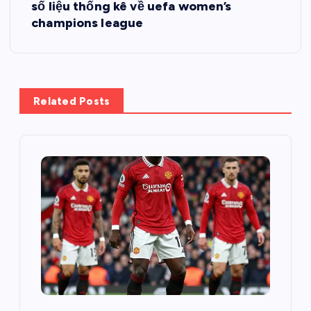
ề
số liệu thống kê về uefa women’s
champions league
u
h
ư
Related Posts
ớ
n
g
b
à
i