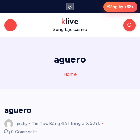
S
Đăng ký +88k
k
i
klive
p
Sòng bạc casino
t
o
c
o
aguero
n
t
Home
e
n
t
aguero
jacky
Tin Tức Bóng Đá
Tháng 6 5, 2026
0 Comments