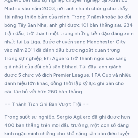
Agüero bắt đầu sự nghiệp chuyên nghiệp tại Atletico
Madrid vào năm 2003, nơi anh nhanh chóng cho thấy
tài năng thiên bẩm của mình. Trong 7 năm khoác áo đội
bóng Tây Ban Nha, anh ghi được 101 bàn thắng sau 234
trận đấu, trở thành một trong những tiền đạo đáng xem
nhất tại La Liga. Bước chuyển sang Manchester City
vào năm 2011 đã đánh dấu bước ngoặt quan trọng
trong sự nghiệp, khi Agüero trở thành ngôi sao sáng
giá nhất của đội chủ sân Etihad. Tại đây, anh giành
được 5 chức vô địch Premier League, 1 FA Cup và nhiều
danh hiệu lớn khác, đồng thời lập kỷ lục ghi bàn cho
câu lạc bộ với hơn 260 bàn thắng.
== Thành Tích Ghi Bàn Vượt Trội ==
Trong suốt sự nghiệp, Sergio Agüero đã ghi được hơn
400 bàn thắng trên mọi đấu trường, một con số đáng
kinh ngạc minh chứng cho khả năng săn bàn điêu luyện.