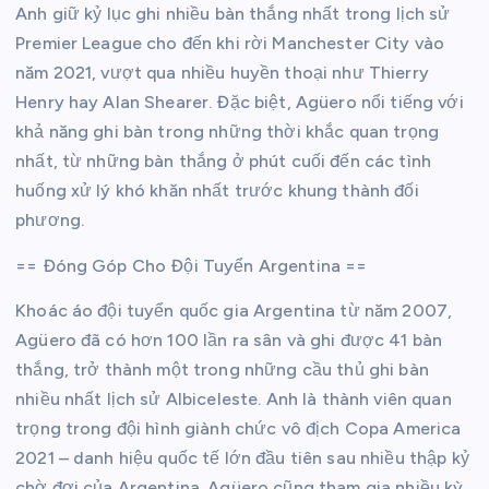
Anh giữ kỷ lục ghi nhiều bàn thắng nhất trong lịch sử
Premier League cho đến khi rời Manchester City vào
năm 2021, vượt qua nhiều huyền thoại như Thierry
Henry hay Alan Shearer. Đặc biệt, Agüero nổi tiếng với
khả năng ghi bàn trong những thời khắc quan trọng
nhất, từ những bàn thắng ở phút cuối đến các tình
huống xử lý khó khăn nhất trước khung thành đối
phương.
== Đóng Góp Cho Đội Tuyển Argentina ==
Khoác áo đội tuyển quốc gia Argentina từ năm 2007,
Agüero đã có hơn 100 lần ra sân và ghi được 41 bàn
thắng, trở thành một trong những cầu thủ ghi bàn
nhiều nhất lịch sử Albiceleste. Anh là thành viên quan
trọng trong đội hình giành chức vô địch Copa America
2021 – danh hiệu quốc tế lớn đầu tiên sau nhiều thập kỷ
chờ đợi của Argentina. Agüero cũng tham gia nhiều kỳ