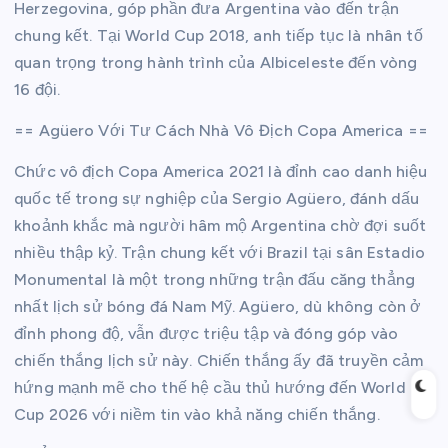
Herzegovina, góp phần đưa Argentina vào đến trận
chung kết. Tại World Cup 2018, anh tiếp tục là nhân tố
quan trọng trong hành trình của Albiceleste đến vòng
16 đội.
== Agüero Với Tư Cách Nhà Vô Địch Copa America ==
Chức vô địch Copa America 2021 là đỉnh cao danh hiệu
quốc tế trong sự nghiệp của Sergio Agüero, đánh dấu
khoảnh khắc mà người hâm mộ Argentina chờ đợi suốt
nhiều thập kỷ. Trận chung kết với Brazil tại sân Estadio
Monumental là một trong những trận đấu căng thẳng
nhất lịch sử bóng đá Nam Mỹ. Agüero, dù không còn ở
đỉnh phong độ, vẫn được triệu tập và đóng góp vào
chiến thắng lịch sử này. Chiến thắng ấy đã truyền cảm
hứng mạnh mẽ cho thế hệ cầu thủ hướng đến World
Cup 2026 với niềm tin vào khả năng chiến thắng.