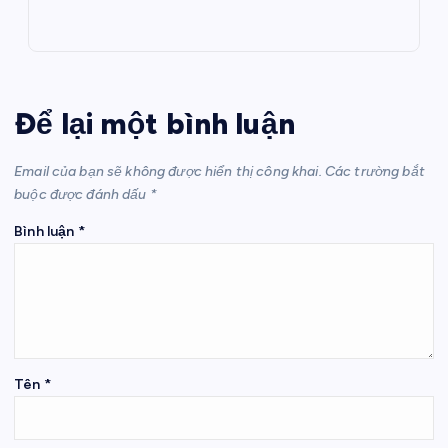
Để lại một bình luận
Email của bạn sẽ không được hiển thị công khai.
Các trường bắt
buộc được đánh dấu
*
Bình luận
*
Tên
*