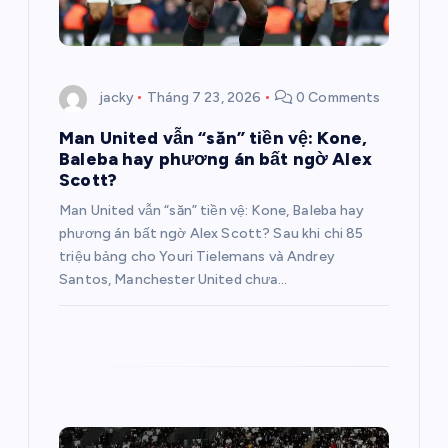
g
b
jacky
Tháng 7 23, 2026
0 Comments
à
Man United vẫn “săn” tiền vệ: Kone,
Baleba hay phương án bất ngờ Alex
i
Scott?
v
Man United vẫn “săn” tiền vệ: Kone, Baleba hay
phương án bất ngờ Alex Scott? Sau khi chi 85
i
triệu bảng cho Youri Tielemans và Andrey
Santos, Manchester United chưa…
ế
t