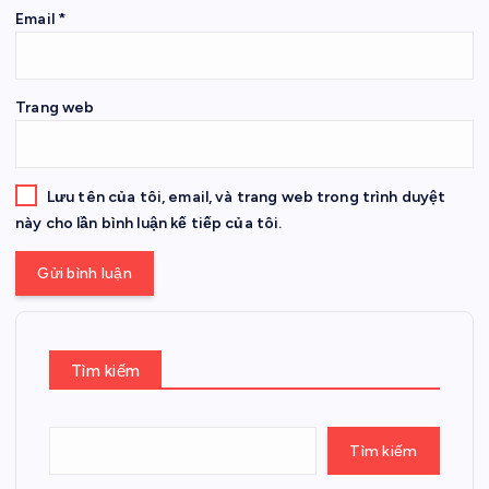
Email
*
Trang web
Lưu tên của tôi, email, và trang web trong trình duyệt
này cho lần bình luận kế tiếp của tôi.
Tìm kiếm
Tìm kiếm