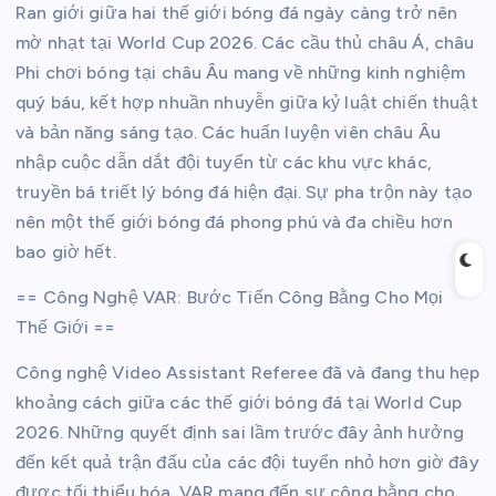
Ran giới giữa hai thế giới bóng đá ngày càng trở nên
mờ nhạt tại World Cup 2026. Các cầu thủ châu Á, châu
Phi chơi bóng tại châu Âu mang về những kinh nghiệm
quý báu, kết hợp nhuần nhuyễn giữa kỷ luật chiến thuật
và bản năng sáng tạo. Các huấn luyện viên châu Âu
nhập cuộc dẫn dắt đội tuyển từ các khu vực khác,
truyền bá triết lý bóng đá hiện đại. Sự pha trộn này tạo
nên một thế giới bóng đá phong phú và đa chiều hơn
bao giờ hết.
== Công Nghệ VAR: Bước Tiến Công Bằng Cho Mọi
Thế Giới ==
Công nghệ Video Assistant Referee đã và đang thu hẹp
khoảng cách giữa các thế giới bóng đá tại World Cup
2026. Những quyết định sai lầm trước đây ảnh hưởng
đến kết quả trận đấu của các đội tuyển nhỏ hơn giờ đây
được tối thiểu hóa. VAR mang đến sự công bằng cho